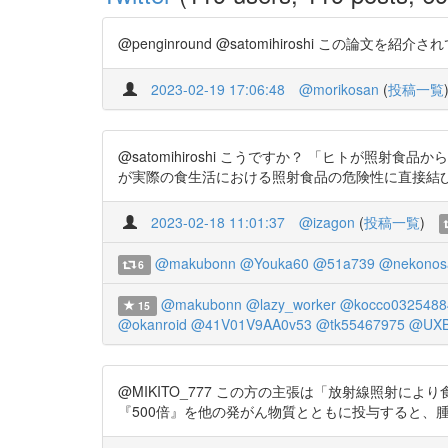
@penginround @satomihiroshi この論文を紹介さ
2023-02-19 17:06:48
@morikosan
(
投稿一覧
@satomihiroshi こうですか？ 「ヒトが照射
が実際の食生活における照射食品の危険性に直接結びつくもので
2023-02-18 11:01:37
@izagon
(
投稿一覧
)
@makubonn
@Youka60
@51a739
@nekonos
6
@makubonn
@lazy_worker
@kocco0325488
15
@okanroid
@41V01V9AA0v53
@tk55467975
@UXB
@MIKITO_777 この方の主張は「放射線照射
『500倍』を他の発がん物質とともに投与すると、腫瘍サイ