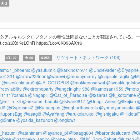
2
2-アルキルシクロブタノンの毒性は問題ないことが確認されている。
co/z6XdKeLOnR https://t.co/6K096AXrr6
)
リツイート・ネットワーク (108)
102
60
0.255
aim54_phoenix
@yasufumic
@karkinos1974
@UncleVader
@Erysiphe
koi1331
@arrow223nor
@warawi
@moonymarny
@capsule_agila
@Mi
u
@esesichimaru9
@JP_OCTOPUS
@mokkenosaiwai
@sveakingofsto
reeviability
@extremeparty
@angelnight1988
@kamesan1959
@moto_
i1111Yoshida
@Nagapiii
@Cat_of_Paradise
@t2saras
@k_kotomine
@
@mr_n_kit
@nekome_haduki
@istvan0817
@Unagi_Aneel
@ttkejian
@
2d6
@Cyprusmk2
@Kumappus
@yoghurtbavarois
@yomoyamasaka
@
tuponsEgg
@asagi8
@AyaYang
@arukeiarukei
@gishigaku
@HidetaF
giShine
@yosida_kazunori
@longlow1
_hazumi
@atahimam
@ayanos_pl
@baagq604
@barondealucard
@Ca
@giw
@hatoneko_sanpo
@hime_hina_
@HK_SnowRabbit
@Iutach
@i