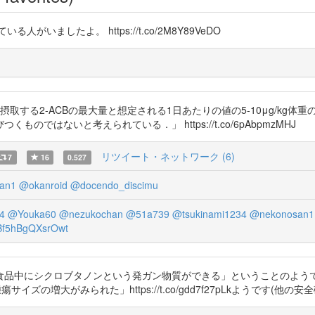
れている人がいましたよ。 https://t.co/2M8Y89VeDO
)
食品から摂取する2-ACBの最大量と想定される1日あたりの値の5-10μg/k
はないと考えられている．」 https://t.co/6pAbpmzMHJ
リツイート・ネットワーク (6)
7
16
0.527
an1
@okanroid
@docendo_discimu
4
@Youka60
@nezukochan
@51a739
@tsukinami1234
@nekonosan1
f5hBgQXsrOwt
により食品中にシクロブタノンという発ガン物質ができる」ということのよ
ズの増大がみられた」https://t.co/gdd7f27pLkようです(他