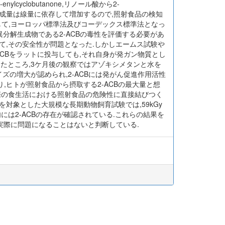
′-enylcyclobutanone,リノール酸から2-
,かつその生成量は線量に依存して増加するので,照射食品の検知
として,ヨーロッパ標準法及びコーデックス標準法となっ
分解生成物である2-ACBの毒性を評価する必要があ
して,その安全性が問題となった.しかしエームス試験や
-ACBをラットに投与しても,それ自身が発ガン物質とし
したところ,3ケ月後の観察ではアゾキシメタンと水を
ズの増大が認められ,2-ACBには発がん促進作用活性
あり,ヒトが照射食品から摂取する2-ACBの最大量と想
が実際の食生活における照射食品の危険性に直接結びつく
対象とした大規模な長期動物飼育試験では,59kGy
は2-ACBの存在が確認されている.これらの結果を
実際に問題になることはないと判断している.