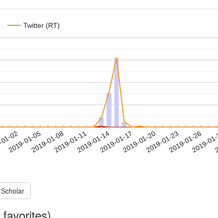
Twitter (RT)
2019-01-23
2019-01-26
2019-01
-01-02
2
2019-01-05
2019-01-08
2019-01-11
2019-01-14
2019-01-17
2019-01-20
 Scholar
favorites)