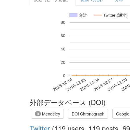
合計
Twitter (通常)
80
60
40
20
0
2018-12-24
2018-12-27
2018-12-30
2019
2018-12-18
2018-12-21
外部データベース (DOI)
Mendeley
DOI Chronograph
Google
0
Twitter
(119 users, 119 posts, 69 