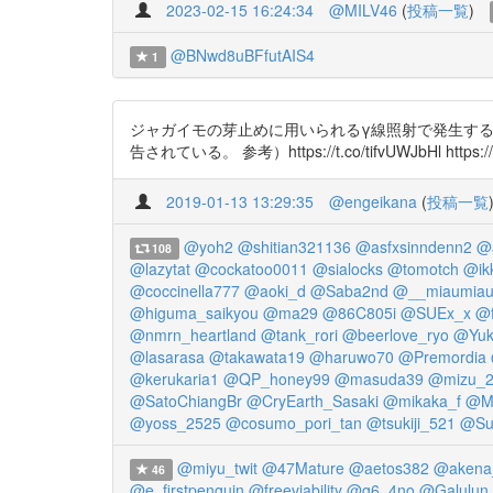
2023-02-15 16:24:34
@MILV46
(
投稿一覧
)
@BNwd8uBFfutAIS4
1
ジャガイモの芽止めに用いられるγ線照射で発生する
告されている。 参考）https://t.co/tifvUWJbHl https://t.
2019-01-13 13:29:35
@engeikana
(
投稿一覧
@yoh2
@shitian321136
@asfxsinndenn2
@
108
@lazytat
@cockatoo0011
@sialocks
@tomotch
@ik
@coccinella777
@aoki_d
@Saba2nd
@__miaumia
@higuma_saikyou
@ma29
@86C805i
@SUEx_x
@f
@nmrn_heartland
@tank_rori
@beerlove_ryo
@Yuk
@lasarasa
@takawata19
@haruwo70
@Premordia
@kerukaria1
@QP_honey99
@masuda39
@mizu_
@SatoChiangBr
@CryEarth_Sasaki
@mikaka_f
@Mi
@yoss_2525
@cosumo_pori_tan
@tsukiji_521
@Su
@miyu_twit
@47Mature
@aetos382
@akena
46
@e_firstpenguin
@freeviability
@g6_4no
@Galulun