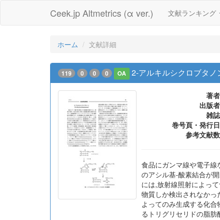
Ceek.jp Altmetrics (α ver.)
文献ランキング
ホーム
文献詳細
2-アルキルシクロブタノ
119
0
0
0
OA
著者
出版者
雑誌
巻号頁・発行日
参考文献数
食品にガンマ線や電子線
のアシル基-酸素結合が開
には,放射線照射によっ
物質しか検出されなかった
よってのみ生成する化合物であ
るトリグリセリドの脂肪酸組成