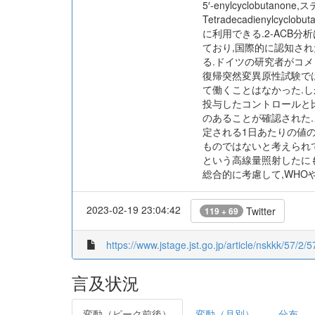
5′-enylcyclobutanon
Tetradecadieny
に利用できる.2-ACB
ており,国際的に認知され
る.ドイツの研究者がコメ
復帰突然変異原性試験では
て働くことはなかった.し
投与したコントロールと比
のあることが確認された.こ
定される1日あたりの値の
ものではないと考えられて
という高線量照射したにも
総合的に考慮して,WHO
2023-02-19 23:04:42
Twitter
119 + 69
https://www.jstage.jst.go.jp/article/nskkk/57/2/5
言及状況
変動（ピーク前後）
変動（月別）
分布