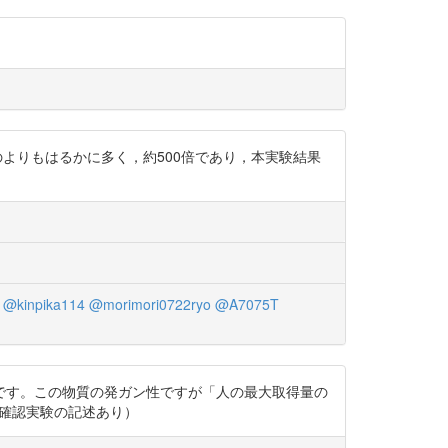
g体重のよりもはるかに多く，約500倍であり，本実験結果
@kinpika114
@morimori0722ryo
@A7075T
うです。この物質の発ガン性ですが「人の最大取得量の
の安全確認実験の記述あり）