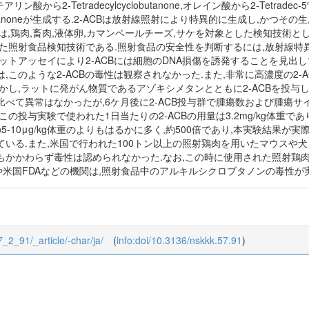
e,ステアリン酸から2-Tetradecylcyclobutanone,オレイン酸から2-Tetradec-5
lcyclobutanoneが生成する.2-ACBは放射線照射により特異的に生成し
分析は,鶏肉,畜肉,液体卵,カマンベールチーズ,サケを対象とした検知技術
た照射食品検知技術である.照射食品の安全性を判断するには,放射線特異
ットアッセイにより2-ACBには細胞のDNA損傷を誘発することを見出
,このような2-ACBの毒性は観察されなかった.また,非常に高濃度の2
かし,ラットに発がん物質であるアゾキシメタンとともに2-ACBを投与
べて異常はなかったが,6ケ月後に2-ACB投与群で腫瘍数および腫瘍サイ
の投与実験で使われた1日当たりの2-ACBの用量は3.2mg/kg体重で
5-10μg/kg体重のよりもはるかに多く,約500倍であり,本実験結果
いる.また,米国で行われた100トン以上の照射鶏肉を用いたマウスや犬を
かかわらず毒性は認められなかった.なお,この時に使用された照射鶏肉に
や米国FDAなどの機関は,照射食品中のアルキルシクロブタノンの毒性が
7_2_91/_article/-char/ja/
(
info:doi/10.3136/nskkk.57.91
)