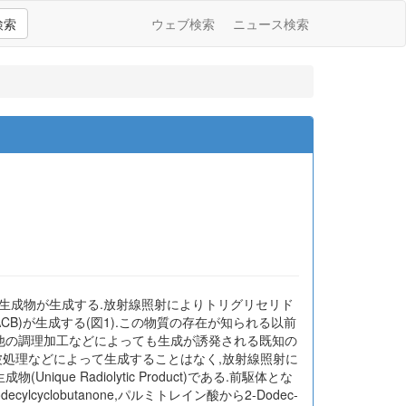
検索
ウェブ検索
ニュース検索
生成物が生成する.放射線照射によりトリグリセリド
CB)が生成する(図1).この物質の存在が知られる以前
,他の調理加工などによっても生成が誘発される既知の
音波処理などによって生成することはなく,放射線照射に
e Radiolytic Product)である.前駆体とな
clobutanone,パルミトレイン酸から2-Dodec-