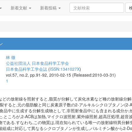
新着文献
新着投稿
ン
林 徹
公益社団法人 日本食品科学工学会
日本食品科学工学会誌
(
ISSN:1341027X
)
vol.57, no.2, pp.91-92, 2010-02-15 (Released:2010-03-31)
1
などの放射線を照射すると,脂質が分解して炭化水素など種の放射線分解
裂すると,元の脂肪酸と同じ炭素原子数の2-アルキルシクロブタノン(2-A
て食品中に生成する分解生成物として,非照射食品中にも含まれる成分か
.ところが,2-ACBは加熱,マイクロ波照射,紫外線照射,超高圧処理,超
る.すなわち,この物質は,現在知られている唯一の放射線特異分解生成物(Uniqu
に対応して異なるシクロブタノンが生成し,パルミチン酸から2-Dodecylcy