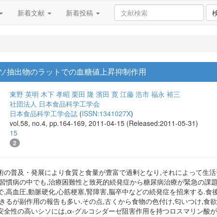
新着文献
新着投稿
ソ抽出物のラットでの血糖値上昇抑制作用
東野 英明
木下 孝昭
栗田 隆
濱田 寛
江藤 浩市
福永 裕三
社団法人 日本食品科学工学会
日本食品科学工学会誌
(
ISSN:1341027X
)
vol.58, no.4, pp.164-169, 2011-04-15 (Released:2011-05-31)
15
2
術の普及・発展により食質と食量が豊富で過剰となり,それによって生活
活習慣病の中でも,治療困難性と致死的続発症から糖尿病治療が緊急の課題
,高血圧,動脈硬化,心筋梗塞,腎障害,脳卒中などの続発症を招来する.
きるが副作用の報告も多い.その点,古くから食物の色付け,匂いつけ,食欲
安全性の高いシソには,α-グルコシダーゼ阻害作用を持つロスマリン酸が