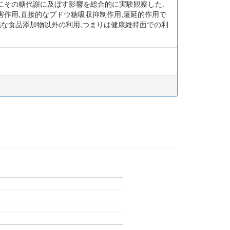
生理学的にその糖代謝に及ぼす影響を総合的に実験観察した.
害作用,直接的なブドウ糖吸収抑制作用,遷延的作用で
純な食品添加物以外の利用,つまりは健康維持面での利