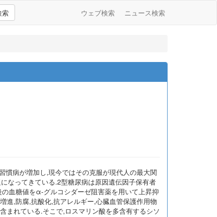
検索
ウェブ検索
ニュース検索
習慣病が増加し,現今ではその克服が現代人の最大関
になってきている.2型糖尿病は原因遺伝因子保有者
食後の血糖値をα-グルコシダーゼ阻害薬を用いて上昇抑
増進,防腐,抗酸化,抗アレルギー,心臓血管保護作用物
含まれている.そこで,ロスマリン酸を多含有するシソ