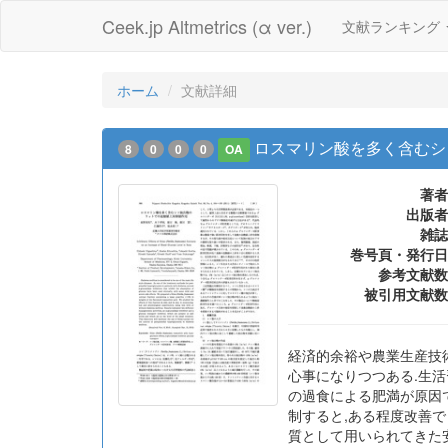
Ceek.jp Altmetrics (α ver.)
文献ランキング
ホーム
文献詳細
ロスマリン酸を多く含むシ
8
0
0
0
OA
著者
出版者
雑誌
巻号頁・発行日
参考文献数
被引用文献数
経済的余裕や農業生産技
心事になりつつある.生
の過食による肥満が原因で
制すると,ある程度改善で
質として用いられてきた