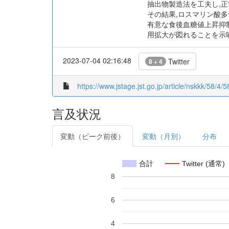
抽出物製造法を工夫し,正常
その結果,ロスマリン酸多
有意な食後血糖値上昇抑
用拡大が図れることを示
2023-07-04 02:16:48
Twitter
8 + 4
https://www.jstage.jst.go.jp/article/nskkk/58/4/
言及状況
変動（ピーク前後）
変動（月別）
分布
合計
Twitter (通常)
8
6
4