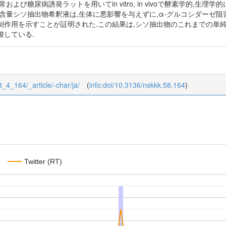
および糖尿病誘発ラットを用いてin vitro, in vivoで酵素学的,
含量シソ抽出物希釈液は,生体に悪影響を与えずに,α-グルコシダーゼ阻
制作用を示すことが証明された.この結果は,シソ抽出物のこれまでの単
唆している.
58_4_164/_article/-char/ja/
(
info:doi/10.3136/nskkk.58.164
)
Twitter (RT)