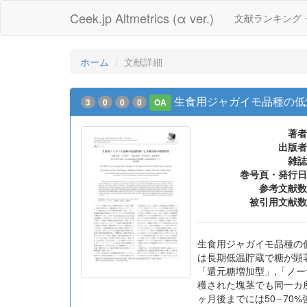
Ceek.jp Altmetrics (α ver.)
文献ランキング
ホーム
文献詳細
生食用ジャガイモ品種の低
3
0
0
0
OA
著者
出版者
雑誌
巻号頁・発行日
参考文献数
被引用文献数
生食用ジャガイモ品種の
は長期低温貯蔵で糖が顕
「還元糖増加型」,「ノ
穫された塊茎でも同一カ所
ヶ月後までには50∼70