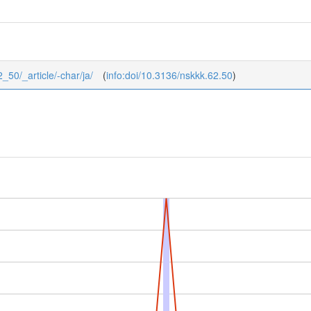
2_50/_article/-char/ja/
(
info:doi/10.3136/nskkk.62.50
)