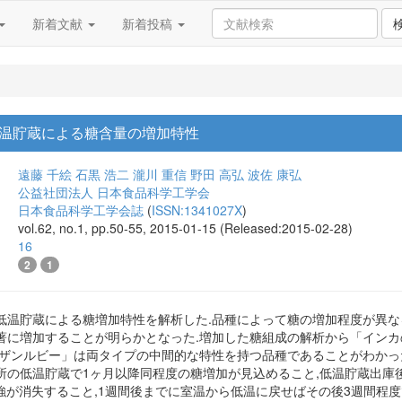
新着文献
新着投稿
温貯蔵による糖含量の増加特性
遠藤 千絵
石黒 浩二
瀧川 重信
野田 高弘
波佐 康弘
公益社団法人 日本食品科学工学会
日本食品科学工学会誌
(
ISSN:1341027X
)
vol.62, no.1, pp.50-55, 2015-01-15 (Released:2015-02-28)
16
2
1
低温貯蔵による糖増加特性を解析した.品種によって糖の増加程度が異な
著に増加することが明らかとなった.増加した糖組成の解析から「インカ
ーザンルビー」は両タイプの中間的な特性を持つ品種であることがわかっ
の低温貯蔵で1ヶ月以降同程度の糖増加が見込めること,低温貯蔵出庫後,
%強が消失すること,1週間後までに室温から低温に戻せばその後3週間程