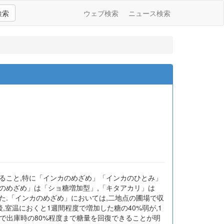
検索
ウェブ検索
ニュース検索
ること,特に「インカのめざめ」「インカのひとみ」
のめざめ」は「ショ糖増加型」,「キタアカリ」は
た.「インカのめざめ」においては,二地点の圃場で収
室温におくと1週間程度で増加した糖の40%弱が,1
度で出庫時の80%程度まで糖量を回復できることが明