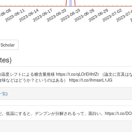
2023-06-29
2023-07-02
2023-07
-06-08
2
2023-06-11
2023-06-14
2023-06-17
2023-06-20
2023-06-23
2023-06-26
 Scholar
tes)
フトによる糖含量推移 https://t.co/qLOrEHhfZr （論文
うか？というのはある） https://t.co/IhmssrL1JG
一覧
)
すると、デンプンが分解されるって、面白い。https://t.co/DOz8