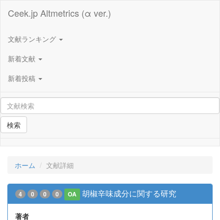
Ceek.jp Altmetrics (α ver.)
文献ランキング
新着文献
新着投稿
検索
ホーム
文献詳細
胡椒辛味成分に関する研究
4
0
0
0
OA
著者