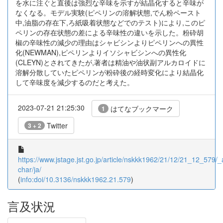
を水に注ぐと直後は強烈な辛味を示すが結晶化すると辛味が
なくなる。モデル実験(ピペリンの溶解状態,でん粉ペースト
中,油脂の存在下,ろ紙吸着状態などでのテスト)により,このピ
ペリンの存在状態の差による辛味性の違いを示した。粉砕胡
椒の辛味性の減少の理由はシャビシンよりピペリンへの異性
化(NEWMAN),ピペリンよりイソシャビシンへの異性化
(CLEYN)とされてきたが,著者は精油や油状副アルカロイドに
溶解分散していたピペリンが粉砕後の経時変化により結晶化
して辛味度を減少するのだと考えた。
2023-07-21 21:25:30
はてなブックマーク
1
Twitter
3 + 2
https://www.jstage.jst.go.jp/article/nskkk1962/21/12/21_12_579/_a
char/ja/
(
info:doi/10.3136/nskkk1962.21.579
)
言及状況