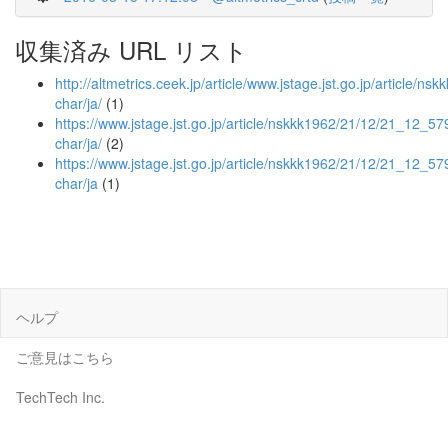
収集済み URL リスト
http://altmetrics.ceek.jp/article/www.jstage.jst.go.jp/article/n
char/ja/
(1)
https://www.jstage.jst.go.jp/article/nskkk1962/21/12/21_12_579
char/ja/
(2)
https://www.jstage.jst.go.jp/article/nskkk1962/21/12/21_12_57
char/ja
(1)
ヘルプ
ご意見はこちら
TechTech Inc.