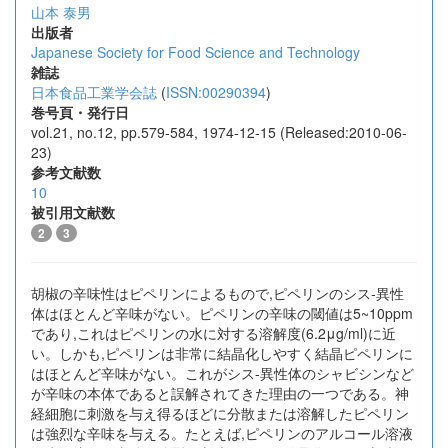
山本 泰男
出版者
Japanese Society for Food Science and Technology
雑誌
日本食品工業学会誌
(
ISSN:00290394
)
巻号頁・発行日
vol.21, no.12, pp.579-584, 1974-12-15 (Released:2010-06-
23)
参考文献数
10
被引用文献数
2
3
胡椒の辛味性はピペリンによるもので,ピペリンのシス-異性
体はほとんど辛味がない。ピペリンの辛味の閾値は5~10ppm
であり,これはピペリンの水に対する溶解度(6.2μg/ml)に近
い。しかも,ピペリンは非常に結晶化しやすく結晶ピペリンに
はほとんど辛味がない。これがシス-異性体のシャビシンなど
が辛味の本体であると誤解されてきた理由の一つである。神
経細胞に刺激を与え得るほどに分散または溶解したピペリン
は強烈な辛味を与える。たとえば,ピペリンのアルコール溶液