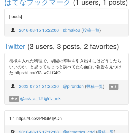
はてなブックマーク
(1 users, 1 posts)
[foods]
2016-08-15 15:22:00
id:makou
(
投稿一覧
)
Twitter
(3 users, 3 posts, 2 favorites)
胡椒を入れた料理で、胡椒の辛味を引き出すにはどうしたら
いいのか、と思ってちょっと調べてたら面白い報告を見つけ
た https://t.co/YI2JwC1C4O
2023-07-21 21:25:30
@piroridon
(
投稿一覧
)
3
@ask_a_12
@riv_mk
2
1 1 https://t.co/zPNGMIjADn
2016-08-15 17:12:08
@altmetrics_crtd
(
投稿一覧
)