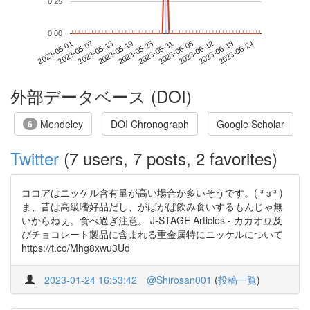
0.25
0.00
2023-06-18
2023-05-01
2023-05-19
2023-06-06
2023-06-24
2023-05-07
2023-05-25
2023-06-12
2023-05-13
2023-05-31
外部データベース (DOI)
Mendeley
DOI Chronograph
Google Scholar
6
Twitter
(7 users, 7 posts, 2 favorites)
ココアはニッケル含有量が高い場合が多いそうです。( ³ з ³ )
ま、昔は高級嗜好品だし、がばがば飲み食いするもんじゃ無
いからねぇ。食べ過ぎ注意。 J-STAGE Articles - カカオ豆及
びチョコレート製品に含まれる重金属特にニッケルについて
https://t.co/Mhg8xwu3Ud
2023-01-24 16:53:42
@Shirosan001
(
投稿一覧
)