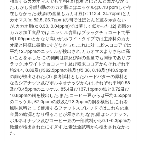
相当するカカオマスでも平均4.81ppmとほとんど差がなかっ
た.しかし分離脂肪のカカオ脂にはニッケルは0.13 ppmしか存
在しなかった.鉄,銅の含量もカカオ豆(x: 112.4, 24.7ppm)とカ
カオマス(x: 82.5, 26.7ppm)の間ではほとんど差を示さない
が,カカオ脂(x: 0.30, 0.04ppm)では著しく低かった.(2) 市販の
カカオ加工食品では,ニッケル含量はブラックチョコートで平
均1.09ppmとかなり高いが,ホワイトタイプでは主原料のカカ
オ脂と同様に微量にすぎなかった.これに対し,粉末ココアでは
平均12.7ppmのニッケルが検出され,カカオマスよりさらに高
いことを示した.この傾向は鉄及び銅の含量でも同様であり,ブ
ラック,ホワイトチョコレート及び粉末ココアからそれぞれ平
均24.4, 0.82及び362.5ppmの鉄及び5.36, 0.16及び43.9ppm
の銅が検出された.(3) 参考試料としたハードバターの原料と
なるシアナッツ及びボルネオナッツからは,それぞれ平均0.58
及び0.45ppmのニッケル, 85.4及び137.1ppmの鉄と0.72及び
10.8ppmの銅を検出した.また,コーヒー豆からは平均0.55ppm
のニッケル, 67.0ppmの鉄及び13.3ppmの銅を検出し,これを
風味原料として使用するファットスプレッドではこれらの重
金属の給源となり得ることが示された.なお,鉛はシアナッツ,
ボルネオナッツ及びコーヒー豆の一部試料から0.1~0.3ppmの
微量が検出されたにすぎず,ヒ素は全試料から検出されなかっ
た.