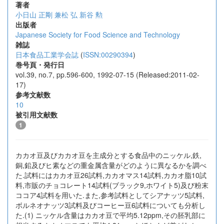
著者
小日山 正剛
兼松 弘
新谷 勲
出版者
Japanese Society for Food Science and Technology
雑誌
日本食品工業学会誌
(
ISSN:00290394
)
巻号頁・発行日
vol.39, no.7, pp.596-600, 1992-07-15 (Released:2011-02-
17)
参考文献数
10
被引用文献数
1
カカオ豆及びカカオ豆を主成分とする食品中のニッケル,鉄,
銅,鉛及びヒ素などの重金属含量がどのように異なるかを調べ
た.試料にはカカオ豆26試料,カカオマス14試料,カカオ脂10試
料,市販のチョコレート14試料(ブラック9,ホワイト5)及び粉末
ココア4試料を用いた.また,参考試料としてシアナッツ5試料,
ボルネオナッツ3試料及びコーヒー豆6試料についても分析し
た.(1) ニッケル含量はカカオ豆で平均5.12ppm,その胚乳部に