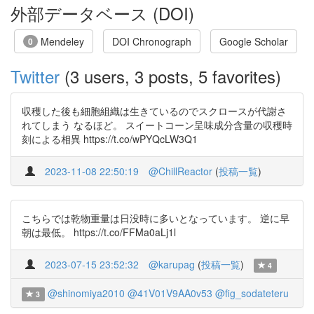
外部データベース (DOI)
Mendeley
DOI Chronograph
Google Scholar
0
Twitter
(3 users, 3 posts, 5 favorites)
収穫した後も細胞組織は生きているのでスクロースが代謝さ
れてしまう なるほど。 スイートコーン呈味成分含量の収穫時
刻による相異 https://t.co/wPYQcLW3Q1
2023-11-08 22:50:19
@ChillReactor
(
投稿一覧
)
こちらでは乾物重量は日没時に多いとなっています。 逆に早
朝は最低。 https://t.co/FFMa0aLj1l
2023-07-15 23:52:32
@karupag
(
投稿一覧
)
4
@shinomiya2010
@41V01V9AA0v53
@fig_sodateteru
3