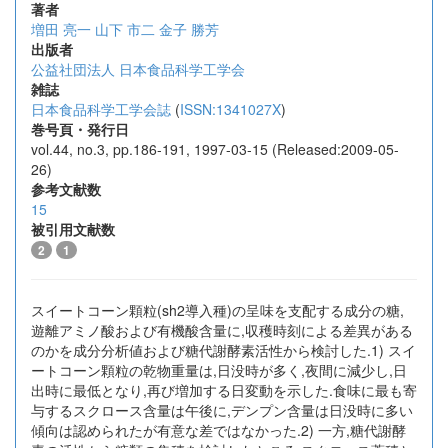
著者
増田 亮一
山下 市二
金子 勝芳
出版者
公益社団法人 日本食品科学工学会
雑誌
日本食品科学工学会誌
(
ISSN:1341027X
)
巻号頁・発行日
vol.44, no.3, pp.186-191, 1997-03-15 (Released:2009-05-
26)
参考文献数
15
被引用文献数
2
1
スイートコーン顆粒(sh2導入種)の呈味を支配する成分の糖,
遊離アミノ酸および有機酸含量に,収穫時刻による差異がある
のかを成分分析値および糖代謝酵素活性から検討した.1) スイ
ートコーン顆粒の乾物重量は,日没時が多く,夜間に減少し,日
出時に最低となり,再び増加する日変動を示した.食味に最も寄
与するスクロース含量は午後に,デンプン含量は日没時に多い
傾向は認められたが有意な差ではなかった.2) 一方,糖代謝酵