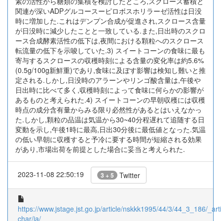
素の活性から糖類の集積を検討したところ,スクロース蓄積と
関連が深いADPグルコースーピロボスホリラーゼ活性は日没
時に増加した.これはデンプン合成が促進され,スクロース含量
が日没時に減少したことと一致している.また,日出時のスクロ
ース合成酵素活性の低下は,夜間における顆粒へのスクロース
転流量の低下を示唆していた.3) スイートコーンの食味に最も
寄与するスクロースの収穫時刻による含量の変化率は約5.6%
(0.5g/100g新鮮重)であり,食味に及ぼす影響は検知し難いと推
定される.しかし,日没時のアラーンやリンゴ酸含量は,午後や
日出時に比べて多く,収穫時刻によって食味に何らかの影響が
あるものと考えられた.4) スイートコーンの早朝収穫には収穫
時点の成分含有量からみる限り必然性があるとはいえなかっ
た.しかし,顆粒の品温は気温から30~40分程遅れて追随する日
変動を示し,午後1時に最高,日出30分後に最低値となった.気温
の低い早朝に収穫すると予冷に要する時間が短縮される効果
があり,市場出荷を前提とした場合に妥当と考えられた.
2023-11-08 22:50:19
Twitter
3 + 5
https://www.jstage.jst.go.jp/article/nskkk1995/44/3/44_3_186/_arti
char/ja/