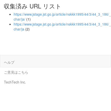
収集済み URL リスト
https://www.jstage.jst.go.jp/article/nskkk1995/44/3/44_3_186/_a
char/ja/
(1)
https://www.jstage.jst.go.jp/article/nskkk1995/44/3/44_3_186/_
char/ja
(2)
ヘルプ
ご意見はこちら
TechTech Inc.