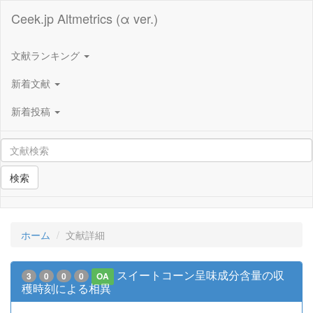
Ceek.jp Altmetrics (α ver.)
文献ランキング
新着文献
新着投稿
検索
ホーム
文献詳細
スイートコーン呈味成分含量の収
3
0
0
0
OA
穫時刻による相異