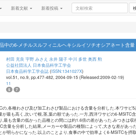
新着文献
新着投稿
品中の6-メチルスルフィニルヘキシルイソチオシアネート含量
村田 充良
宇野 みさえ
永井 陽子
中川 多世
奥西 勲
公益社団法人 日本食品科学工学会
日本食品科学工学会誌
(
ISSN:1341027X
)
vol.51, no.9, pp.477-482, 2004-09-15 (Released:2009-02-19)
11
5
7
ITCの,各種わさび及び加工わさび製品における含量を分析した.本ワサビ5品
最も高く,次いで根,茎,葉の順であった.一方,西洋ワサビの6-MSITC含
,最も含量の低かった品種との間には約1.6倍の差があった.みつきは収
ITC含量を分析した結果,メーカーや製品の種類によって,大きな差があった
が明らかになった.以上のことより,食事の中で効率よく6-MSITCを