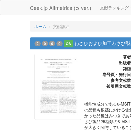
Ceek.jp Altmetrics (α ver.)
文献ランキング
ホーム
文献詳細
わさびおよび加工わさび製
2
0
0
0
OA
著者
出版者
雑誌
巻号頁・発行日
参考文献数
被引用文献数
機能性成分である6-MS
の品種も根茎における含量が
かった品種はみつきであり
さび製品25種類の6-MS
が大きく関与していること