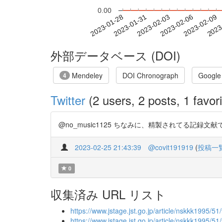
0.00
2023-02-03
2023-02-06
2023-02-09
2023
2023-01-28
2023-01-31
外部データベース (DOI)
Mendeley
DOI Chronograph
Google
4
Twitter
(2 users, 2 posts, 1 favori
@no_music1125 ちなみに、精製されてる記録文献
2023-02-25 21:43:39
@covit191919
(
投稿一
0
収集済み URL リスト
https://www.jstage.jst.go.jp/article/nskkk1995/5
https://www.jstage.jst.go.jp/article/nskkk1995/5