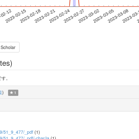
2023-03-05
2023-03-08
2023-03
-02-12
2
2023-02-15
2023-02-18
2023-02-21
2023-02-24
2023-02-27
2023-03-02
 Scholar
tes)
です。
覧
)
1
1/9/51_9_477/_pdf
(1)
1/9/51_9_477/_pdf/-char/ja
(1)