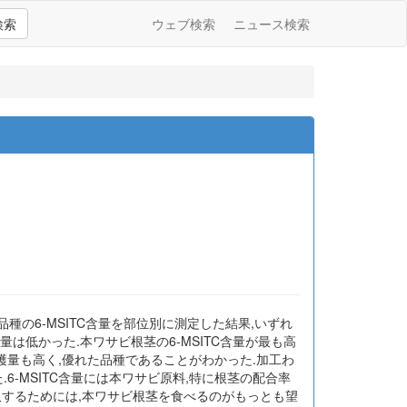
検索
ウェブ検索
ニュース検索
種の6-MSITC含量を部位別に測定した結果,いずれ
量は低かった.本ワサビ根茎の6-MSITC含量が最も高
穫量も高く,優れた品種であることがわかった.加工わ
.6-MSITC含量には本ワサビ原料,特に根茎の配合率
摂取するためには,本ワサビ根茎を食べるのがもっとも望