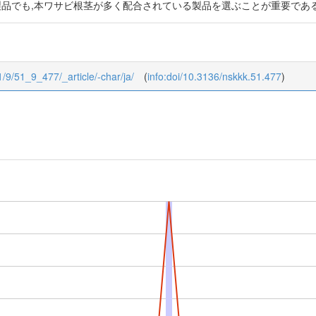
製品でも,本ワサビ根茎が多く配合されている製品を選ぶことが重要であ
1/9/51_9_477/_article/-char/ja/
(
info:doi/10.3136/nskkk.51.477
)