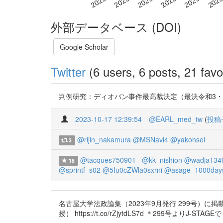
外部データベース (DOI)
Google Scholar
Twitter
(6 users, 6 posts, 21 favo
判例研究：ディオバン事件最高裁決定（最決令和3・6・28）（名古屋
2023-10-17 12:39:54
@EARL_med_tw
(
投稿
@rijin_nakamura
@MSNavi4
@yakohsei
3
@tacques750901_
@kk_nishion
@wadja134
18
@sprintf_s02
@5Iu0cZWla0sxrni
@asage_1000day
名古屋大学法政論集（2023年9月発行 299号）
授） https://t.co/rZjytdLS7d ＊299号より