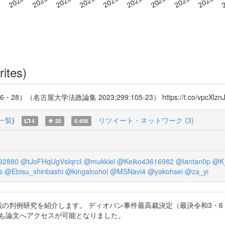
rites)
大学法政論集 2023;299:105-23） https://t.co/vpcXlznJ
一覧
)
リツイート・ネットワーク (3)
4
20
0.408
92880
@tJoFHqUgVsIqrcI
@mukkiel
@Keiko43616982
@lantan0p
@K
s
@Ebisu_shinbashi
@kingalcohol
@MSNavi4
@yakohsei
@za_yi
に掲載の判例研究を紹介します。 ディオバン事件最高裁決定（最決令和3・
J-STAGEでも論文へアクセスが可能となりました。