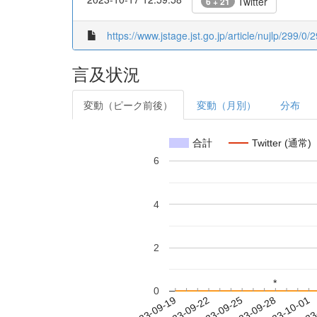
Twitter
6 + 21
https://www.jstage.jst.go.jp/article/nujlp/299/0/
言及状況
変動（ピーク前後）
変動（月別）
分布
合計
Twitter (通常)
6
4
2
*
*
0
2023-09-25
2023-09-28
2023-10-01
2023
2023-09-19
2023-09-22