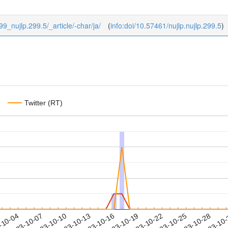
299_nujlp.299.5/_article/-char/ja/
(
info:doi/10.57461/nujlp.nujlp.299.5
)
Twitter (RT)
2023-10-25
2023-10-28
2023-10
-10-04
2
2023-10-07
2023-10-10
2023-10-13
2023-10-16
2023-10-19
2023-10-22