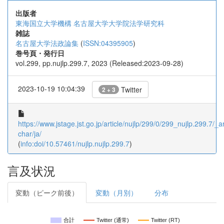
出版者
東海国立大学機構 名古屋大学大学院法学研究科
雑誌
名古屋大学法政論集
(
ISSN:04395905
)
巻号頁・発行日
vol.299, pp.nujlp.299.7, 2023 (Released:2023-09-28)
2023-10-19 10:04:39
Twitter
2 + 3
https://www.jstage.jst.go.jp/article/nujlp/299/0/299_nujlp.299.7/_ar
char/ja/
(
info:doi/10.57461/nujlp.nujlp.299.7
)
言及状況
変動（ピーク前後）
変動（月別）
分布
合計
Twitter (通常)
Twitter (RT)