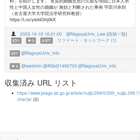
料」を紹介します。 実質的婚姻意思の欠如を理由に日本人男
性と中国人女性の婚姻が 無効と判断された事例 宇田川幸則
（名古屋大学大学院法学研究科教授）
https://t.co/y4d4Ghj0kX
2023-10-18 16:21:00
@NagoyaUniv_Law
(
投稿一覧
)
リツイート・ネットワーク (1)
1
3
0.577
@NagoyaUniv_info
1
@washirin
@ASat21492703
@NagoyaUniv_info
3
収集済み URL リスト
https://www.jstage.jst.go.jp/article/nujlp/299/0/299_nujlp.299.7/
char/ja/
(2)