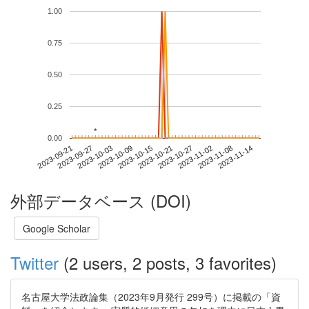
1.00
0.75
0.50
0.25
*
*
0.00
2023-11-08
2023-09-21
2023-10-09
2023-10-27
2023-11-14
2023-09-27
2023-10-15
2023-11-02
2023-10-03
2023-10-21
外部データベース (DOI)
Google Scholar
Twitter
(2 users, 2 posts, 3 favorites)
名古屋大学法政論集（2023年9月発行 299号）に掲載の「資