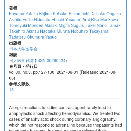
著者
Koyama Yutaka
Kojima Keisuke
Fukamachi Daisuke
Ohgaku
Akihito
Fujito Hidesato
Ebuchi Yasunari
Arai Riku
Morikawa
Tomoyuki
Monden Masaki
Migita Suguru
Takei Norio
Tamaki
Takehiro
Akutsu Naotaka
Murata Nobuhiro
Takayama
Tadateru
Okumura Yasuo
出版者
日本大学医学会
雑誌
日大医学雑誌
(
ISSN:00290424
)
巻号頁・発行日
vol.80, no.3, pp.127-130, 2021-06-01 (Released:2021-08-
06)
参考文献数
13
Allergic reactions to iodine contrast agent rarely lead to
anaphylactic shock affecting hemodynamics. We treated two
cases of anaphylactic shock during coronary angiography,
which did not respond to adrenaline because thepatients had
taken beta-blockers. Instead, glucagon relieved their