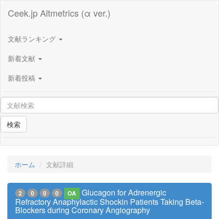
Ceek.jp Altmetrics (α ver.)
文献ランキング
新着文献
新着投稿
検索
ホーム
文献詳細
Glucagon for Adrenergic
2
0
0
0
OA
Refractory Anaphylactic Shockin Patients Taking Beta-
Blockers during Coronary Angiography