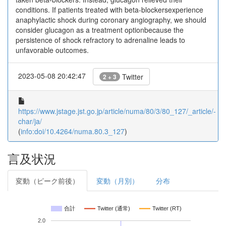
conditions. If patients treated with beta-blockersexperience
anaphylactic shock during coronary angiography, we should
consider glucagon as a treatment optionbecause the
persistence of shock refractory to adrenaline leads to
unfavorable outcomes.
2023-05-08 20:42:47
Twitter
2 + 3
https://www.jstage.jst.go.jp/article/numa/80/3/80_127/_article/-
char/ja/
(
info:doi/10.4264/numa.80.3_127
)
言及状況
変動（ピーク前後）
変動（月別）
分布
合計
Twitter (通常)
Twitter (RT)
2.0