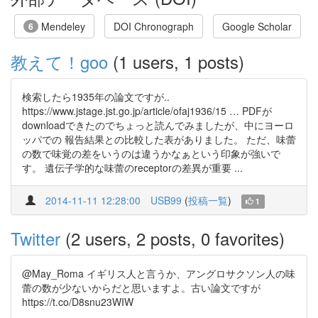
Mendeley
DOI Chronograph
Google Scholar
6
教えて！goo
(1 users, 1 posts)
検索したら1935年の論文ですが..
https://www.jstage.jst.go.jp/article/ofaj1936/15 … PDFが
downloadできたのでちょっと読んでみましたが、中にヨーロ
ッパでの 報告結果との比較した表がありました。 ただ、味蕾
の数で味覚の差をいうのは違うかなぁという印象が強いで
す。 遺伝子学的な味蕾のreceptorの差異が重要 ...
2014-11-11 12:28:00
USB99
(
投稿一覧
)
1
Twitter
(2 users, 2 posts, 0 favorites)
@May_Roma イギリス人と言うか、アングロサクソン人の味
蕾の数が少ないからだと思いますよ。古い論文ですが
https://t.co/D8snu23WIW