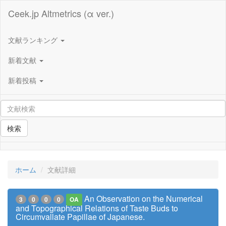
Ceek.jp Altmetrics (α ver.)
文献ランキング
新着文献
新着投稿
検索
ホーム
文献詳細
An Observation on the Numerical
3
0
0
0
OA
and Topographical Relations of Taste Buds to
Circumvallate Papillae of Japanese.