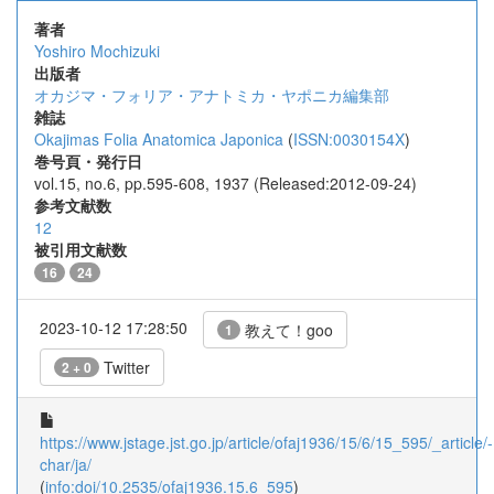
著者
Yoshiro Mochizuki
出版者
オカジマ・フォリア・アナトミカ・ヤポニカ編集部
雑誌
Okajimas Folia Anatomica Japonica
(
ISSN:0030154X
)
巻号頁・発行日
vol.15, no.6, pp.595-608, 1937 (Released:2012-09-24)
参考文献数
12
被引用文献数
16
24
2023-10-12 17:28:50
教えて！goo
1
Twitter
2 + 0
https://www.jstage.jst.go.jp/article/ofaj1936/15/6/15_595/_article/-
char/ja/
(
info:doi/10.2535/ofaj1936.15.6_595
)