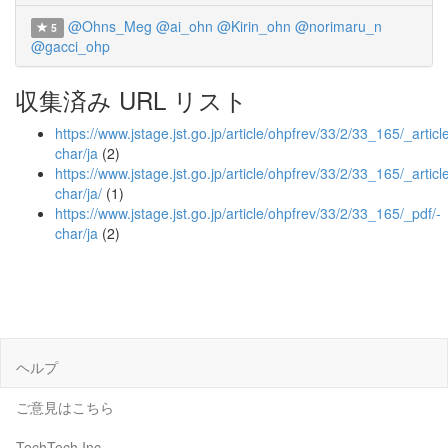
@Ohns_Meg
@ai_ohn
@Kirin_ohn
@norimaru_n
5
@gacci_ohp
収集済み URL リスト
https://www.jstage.jst.go.jp/article/ohpfrev/33/2/33_165/_article
char/ja
(2)
https://www.jstage.jst.go.jp/article/ohpfrev/33/2/33_165/_article
char/ja/
(1)
https://www.jstage.jst.go.jp/article/ohpfrev/33/2/33_165/_pdf/-
char/ja
(2)
ヘルプ
ご意見はこちら
TechTech Inc.