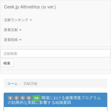
Ceek.jp Altmetrics (α ver.)
文献ランキング
新着文献
新着投稿
検索
ホーム
文献詳細
職場における健康増進プログラム
4
0
0
0
OA
の効果的な実践に影響する組織要因