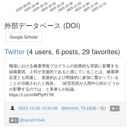
2023-11-15
2023-09-28
2023-10-16
2023-11-03
2023-11-21
2023-10-04
2023-10-22
2023-11-09
2023-10-10
2023-10-28
外部データベース (DOI)
Google Scholar
Twitter
(4 users, 6 posts, 29 favorites)
職場における健康増進プログラムの効果的な実践に影響する
組織要因。上司が支援的であると感じていることは、健康満
足度とも関連し、直接的および間接的に参加に繋がっている
ことが示唆されたと報告。 「経営思想が人間中心的かどうか
が影響するのでは」と筆者らが結論。
https://t.co/mtWPfyR1YK
2023-10-26 13:34:38
@shoichi_T8
(
投稿一覧
)
1
@Junshi1046
1