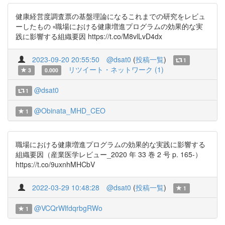
健康経営度調査票の基盤理論になるこれまでの研究をレビュ
ーしたもの ▫️職場における健康増進プログラムの効果的な実
践に影響する組織要因 https://t.co/M8vlLvD4dx
2023-09-20 20:55:50
@dsat0
(
投稿一覧
)
1
リツイート・ネットワーク (1)
3
0.000
@dsat0
1
@Obinata_MHD_CEO
1
職場における健康増進プログラムの効果的な実践に影響する
組織要因（産業医学レビュー_2020 年 33 巻 2 号 p. 165-）
https://t.co/9uxnhMHCbV
2022-03-29 10:48:28
@dsat0
(
投稿一覧
)
1
@VCQrWlfdqrbgRWo
1