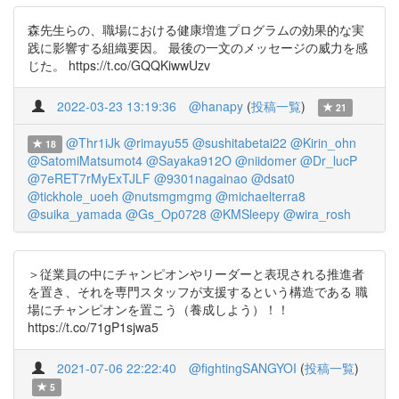
森先生らの、職場における健康増進プログラムの効果的な実
践に影響する組織要因。 最後の一文のメッセージの威力を感
じた。 https://t.co/GQQKiwwUzv
2022-03-23 13:19:36
@hanapy
(
投稿一覧
)
21
@Thr1iJk
@rimayu55
@sushitabetai22
@Kirin_ohn
18
@SatomiMatsumot4
@Sayaka912O
@niidomer
@Dr_lucP
@7eRET7rMyExTJLF
@9301nagainao
@dsat0
@tickhole_uoeh
@nutsmgmgmg
@michaelterra8
@suika_yamada
@Gs_Op0728
@KMSleepy
@wira_rosh
＞従業員の中にチャンピオンやリーダーと表現される推進者
を置き、それを専門スタッフが支援するという構造である 職
場にチャンピオンを置こう（養成しよう）！！
https://t.co/71gP1sjwa5
2021-07-06 22:22:40
@fightingSANGYOI
(
投稿一覧
)
5