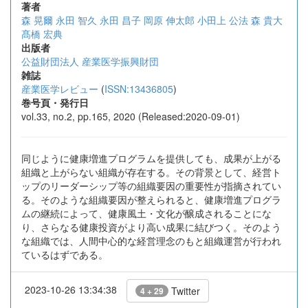
著者
森 晃爾
永田 智久
永田 昌子
岡原 伸太郎
小田上 公法
森 貴大
髙橋 宏典
出版者
公益財団法人 産業医学振興財団
雑誌
産業医学レビュー
(
ISSN:13436805
)
巻号頁・発行日
vol.33, no.2, pp.165, 2020 (Released:2020-09-01)
同じように健康増進プログラムを提供しても、成果が上がる
組織と上がらない組織が存在する。その背景として、経営ト
ップのリーダーシップ等の組織要因の重要性が指摘されてい
る。そのような組織要因が整えられると、健康増進プログラ
ムの継続によって、健康風土・文化が醸成されることにな
り、さらなる健康投資がより高い成果に結びつく。そのよう
な組織では、人間中心的な経営理念のもと組織運営が行われ
ているはずである。
2023-10-26 13:34:38
Twitter
4 + 29