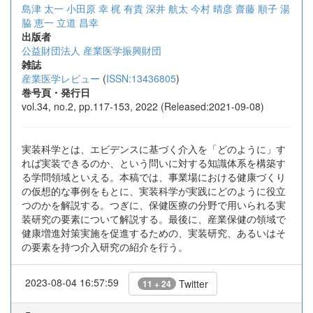
島津 太一
小田原 幸
梶 有貴
深井 航太
今村 晴彦
齋藤 順子
湯
脇 恵一
立道 昌幸
出版者
公益財団法人 産業医学振興財団
雑誌
産業医学レビュー
(
ISSN:13436805
)
巻号頁・発行日
vol.34, no.2, pp.117-153, 2022 (Released:2021-09-08)
実装科学とは、エビデンスに基づく介入を「どのように」す
れば実装できるのか、という問いに対する知識体系を構築す
る学問領域といえる。本稿では、事業場における健康づくり
の仮想的な事例をもとに、実装科学が実践にどのように役立
つのかを解説する。つぎに、保健医療の分野で用いられる実
装研究の要素について解説する。最後に、産業保健の領域で
健康増進対策実施を促進するための、実装研究、あるいはそ
の要素を持つ介入研究の紹介を行う。
2023-08-04 16:57:59
Twitter
11 + 24