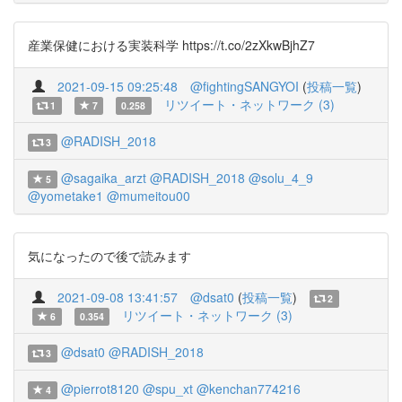
産業保健における実装科学 https://t.co/2zXkwBjhZ7
2021-09-15 09:25:48
@fightingSANGYOI
(
投稿一覧
)
リツイート・ネットワーク (3)
1
7
0.258
@RADISH_2018
3
@sagaika_arzt
@RADISH_2018
@solu_4_9
5
@yometake1
@mumeitou00
気になったので後で読みます
2021-09-08 13:41:57
@dsat0
(
投稿一覧
)
2
リツイート・ネットワーク (3)
6
0.354
@dsat0
@RADISH_2018
3
@pierrot8120
@spu_xt
@kenchan774216
4