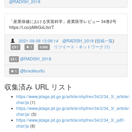
@RADISH_2018
「産業保健における実装科学」産業医学レビュー 34巻2号
https://t.co/pM6GxL0crT
2021-09-08 13:08:14
@RADISH_2018
(
投稿一覧
)
リツイート・ネットワーク (1)
1
1
0.000
@RADISH_2018
1
@brackkurifu
1
収集済み URL リスト
https://www.jstage.jst.go.jp/article/ohpfrev/34/2/34_3/_article/-
char/ja
(1)
https://www.jstage.jst.go.jp/article/ohpfrev/34/2/34_3/_article/-
char/ja/
(5)
https://www.jstage.jst.go.jp/article/ohpfrev/34/2/34_3/_pdf/-
char/ja
(8)