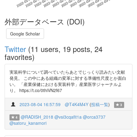
2022-03-18
2022-01-29
2022-02-16
2022-03-06
2022-03-24
2022-02-04
2022-02-22
2022-03-12
2022-02-10
2022-02-28
外部データベース (DOI)
Google Scholar
Twitter
(11 users, 19 posts, 24
favorites)
実装科学について調べていたらあとでじっくり読みたい文献
発見。 この中にある組織の変革に対する準備性尺度とか面白
い。 「産業保健における実装科学」産業医学ジャーナルよ
り。 https://t.co/0thiVN2f67
2023-08-04 16:57:59
@T4K4M4Y
(
投稿一覧
)
3
@RADISH_2018
@vsi3cqafit1a
@orca3737
4
@satoru_kanamori