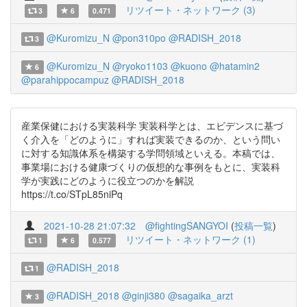
リツイート・ネットワーク (3)
3
6
0.471
@Kuromizu_N
@pon310po
@RADISH_2018
3
@Kuromizu_N
@ryoko1103
@kuono
@hatamin2
6
@parahippocampuz
@RADISH_2018
産業保健における実装科学 実装科学とは、エビデンスに基づ
く介入を「どのように」すれば実装できるのか、という問い
に対する知識体系を構築する学問領域といえる。本稿では、
事業場における健康づくりの仮想的な事例をもとに、実装科
学が実践にどのように役立つのかを解説
https://t.co/STpL85niPq
2021-10-28 21:07:32
@fightingSANGYOI
(
投稿一覧
)
リツイート・ネットワーク (1)
1
6
0.577
@RADISH_2018
1
@RADISH_2018
@ginji380
@sagaika_arzt
3