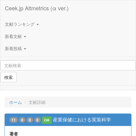
Ceek.jp Altmetrics (α ver.)
文献ランキング
新着文献
新着投稿
検索
ホーム
文献詳細
産業保健における実装科学
11
0
0
0
OA
著者