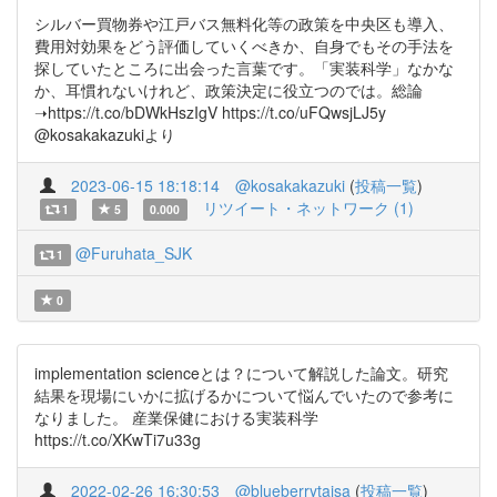
シルバー買物券や江戸バス無料化等の政策を中央区も導入、
費用対効果をどう評価していくべきか、自身でもその手法を
探していたところに出会った言葉です。「実装科学」なかな
か、耳慣れないけれど、政策決定に役立つのでは。総論
➝https://t.co/bDWkHszIgV https://t.co/uFQwsjLJ5y
@kosakakazukiより
2023-06-15 18:18:14
@kosakakazuki
(
投稿一覧
)
リツイート・ネットワーク (1)
1
5
0.000
@Furuhata_SJK
1
0
implementation scienceとは？について解説した論文。研究
結果を現場にいかに拡げるかについて悩んでいたので参考に
なりました。 産業保健における実装科学
https://t.co/XKwTi7u33g
2022-02-26 16:30:53
@blueberrytaisa
(
投稿一覧
)