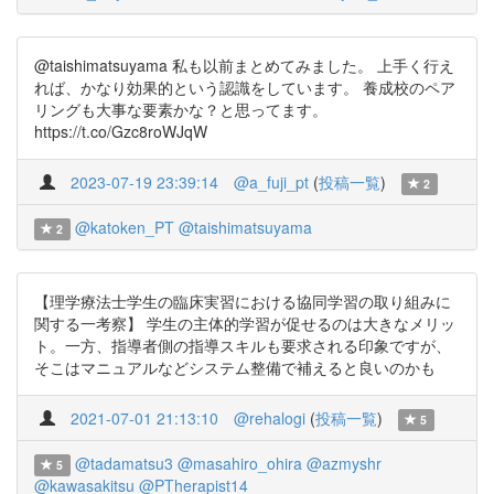
@taishimatsuyama 私も以前まとめてみました。 上手く行え
れば、かなり効果的という認識をしています。 養成校のペア
リングも大事な要素かな？と思ってます。
https://t.co/Gzc8roWJqW
2023-07-19 23:39:14
@a_fuji_pt
(
投稿一覧
)
2
@katoken_PT
@taishimatsuyama
2
【理学療法士学生の臨床実習における協同学習の取り組みに
関する一考察】 学生の主体的学習が促せるのは大きなメリッ
ト。一方、指導者側の指導スキルも要求される印象ですが、
そこはマニュアルなどシステム整備で補えると良いのかも
2021-07-01 21:13:10
@rehalogi
(
投稿一覧
)
5
@tadamatsu3
@masahiro_ohira
@azmyshr
5
@kawasakitsu
@PTherapist14