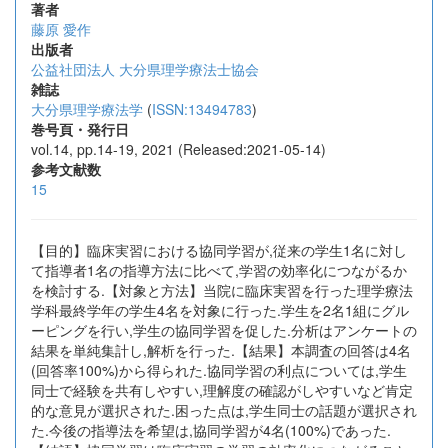
著者
藤原 愛作
出版者
公益社団法人 大分県理学療法士協会
雑誌
大分県理学療法学
(
ISSN:13494783
)
巻号頁・発行日
vol.14, pp.14-19, 2021 (Released:2021-05-14)
参考文献数
15
【目的】臨床実習における協同学習が,従来の学生1名に対し
て指導者1名の指導方法に比べて,学習の効率化につながるか
を検討する.【対象と方法】当院に臨床実習を行った理学療法
学科最終学年の学生4名を対象に行った.学生を2名1組にグル
ーピングを行い,学生の協同学習を促した.分析はアンケートの
結果を単純集計し,解析を行った.【結果】本調査の回答は4名
(回答率100%)から得られた.協同学習の利点については,学生
同士で経験を共有しやすい,理解度の確認がしやすいなど肯定
的な意見が選択された.困った点は,学生同士の話題が選択され
た.今後の指導法を希望は,協同学習が4名(100%)であった.