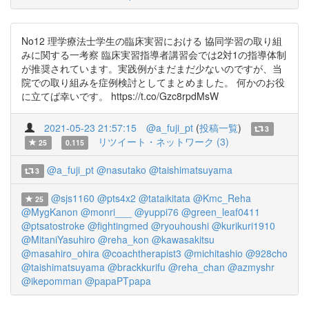
No12 理学療法士学生の臨床実習における 協同学習の取り組
みに関する一考察 臨床実習指導者講習会では2対1の指導体制
が推奨されています。実践例がまだまだ少ないのですが、当
院での取り組みを症例検討としてまとめました。 何かのお役
に立てば幸いです。 https://t.co/Gzc8rpdMsW
2021-05-23 21:57:15
@a_fuji_pt
(
投稿一覧
)
3
リツイート・ネットワーク (3)
25
0.115
@a_fuji_pt
@nasutako
@taishimatsuyama
3
@sjs1160
@pts4x2
@tataikitata
@Kmc_Reha
25
@MygKanon
@monri___
@yuppi76
@green_leaf0411
@ptsatostroke
@fightingmed
@ryouhoushi
@kurikuri1910
@MitaniYasuhiro
@reha_kon
@kawasakitsu
@masahiro_ohira
@coachtherapist3
@michitashio
@928cho
@taishimatsuyama
@brackkurifu
@reha_chan
@azmyshr
@ikepomman
@papaPTpapa