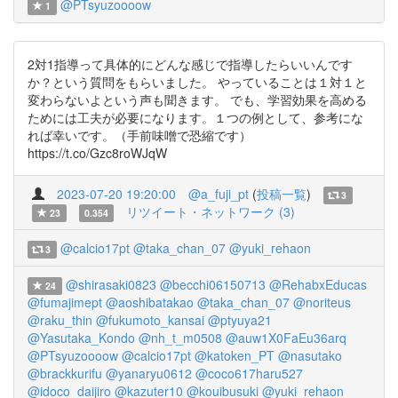
@PTsyuzoooow
1
2対1指導って具体的にどんな感じで指導したらいいんです
か？という質問をもらいました。 やっていることは１対１と
変わらないよという声も聞きます。 でも、学習効果を高める
ためには工夫が必要になります。１つの例として、参考にな
れば幸いです。（手前味噌で恐縮です）
https://t.co/Gzc8roWJqW
2023-07-20 19:20:00
@a_fuji_pt
(
投稿一覧
)
3
リツイート・ネットワーク (3)
23
0.354
@calcio17pt
@taka_chan_07
@yuki_rehaon
3
@shirasaki0823
@becchi06150713
@RehabxEducas
24
@fumajimept
@aoshibatakao
@taka_chan_07
@noriteus
@raku_thin
@fukumoto_kansai
@ptyuya21
@Yasutaka_Kondo
@nh_t_m0508
@auw1X0FaEu36arq
@PTsyuzoooow
@calcio17pt
@katoken_PT
@nasutako
@brackkurifu
@yanaryu0612
@coco617haru527
@idoco_daijiro
@kazuter10
@kouibusuki
@yuki_rehaon