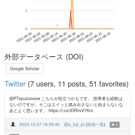
1
*
*
0
2021-06-13
2021-04-26
2021-05-14
2021-06-01
2021-06-19
2021-05-02
2021-05-20
2021-06-07
2021-05-08
2021-05-26
外部データベース (DOI)
Google Scholar
Twitter
(7 users, 11 posts, 51 favorites)
@PTsyuzoooow こちらが役立つかもです。 指導者も経験は
ないのですが、そこはエイッと踏み出さないと始まらないな
あとよく思います。 https://t.co/tDRhvV7Kro
2023-12-07 18:59:40
@a_fuji_pt
(
投稿一覧
)
1