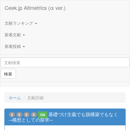
Ceek.jp Altmetrics (α ver.)
文献ランキング
新着文献
新着投稿
検索
ホーム
文献詳細
基礎づけ主義でも脱構築でもなく
5
0
0
0
OA
─構想としての探求─