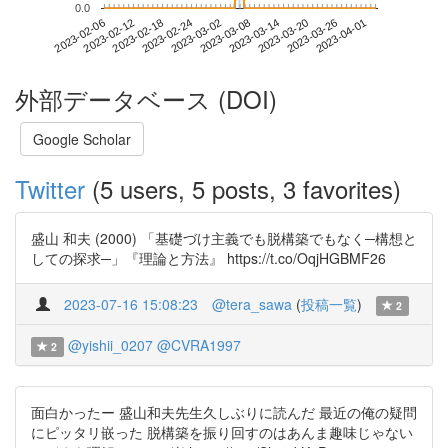
0.0
2023-03-26
2023-02-06
2023-02-24
2023-03-14
2023-04-01
2023-02-12
2023-03-02
2023-03-20
2023-02-18
2023-03-08
外部データベース (DOI)
Google Scholar
Twitter
(5 users, 5 posts, 3 favorites)
盛山 和夫 (2000) 「基礎づけ主義でも脱構築でもなく─構想と
しての探求─」『理論と方法』 https://t.co/OqjHGBMF26
2023-07-16 15:08:23
@tera_sawa
(
投稿一覧
)
2
@yishii_0207
@CVRA1997
2
面白かったー 盛山和夫先生久しぶりに読んだ 最近の俺の疑問
にピッタリ嵌った 脱構築を振り回すのはあんま趣味じゃない