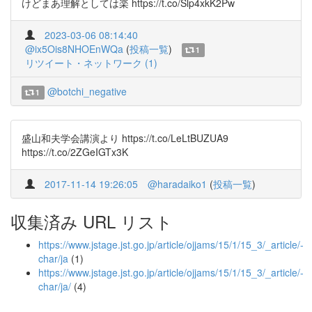
けどまあ理解としては楽 https://t.co/Slp4xkK2Pw
2023-03-06 08:14:40
@ix5Ois8NHOEnWQa
(
投稿一覧
)
1
リツイート・ネットワーク (1)
@botchi_negative
1
盛山和夫学会講演より https://t.co/LeLtBUZUA9
https://t.co/2ZGeIGTx3K
2017-11-14 19:26:05
@haradaiko1
(
投稿一覧
)
収集済み URL リスト
https://www.jstage.jst.go.jp/article/ojjams/15/1/15_3/_article/-
char/ja
(1)
https://www.jstage.jst.go.jp/article/ojjams/15/1/15_3/_article/-
char/ja/
(4)