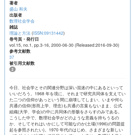
著者
盛山 和夫
出版者
数理社会学会
雑誌
理論と方法
(
ISSN:09131442
)
巻号頁・発行日
vol.15, no.1, pp.3-16, 2000-06-30 (Released:2016-09-30)
参考文献数
37
被引用文献数
2
今日、社会学とその関連分野は深い混迷の中にあるといって
いいだろう。1968 年を境に、それまで研究共同体を支えてい
た二つの信仰があっという間に崩壊してしまい、いまや何ら
共通の信仰(形而上学、理念)も共通の言葉もないまま、公式
組織(大学、学会)の中に共同体の形骸をさらすのみである。
こうした中で、数理社会学がどのような意義を持ちうるの
か、そしてそれはいかにして可能なのか(土場(1996)の問題提
起を参照されたい)。1970 年代のはじめ、さまざまな新しい