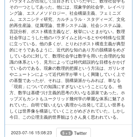
パラダイムが出現して注目されていった中に、数理社会学も
その一つとしてあった。他には、現象学的社会学、レイベリ
ング論、エスノメソドロジー、社会構築主義、フェミニズ
ム、エスニシティ研究、カルチュラル・スタディーズ、文化
的再生産論、従属理論、世界システム論、社会システム論、
言説分析、ポスト構造主義など、枚挙にいとまがない。数理
社会学はこうした他のパラダイムと比べるとやや特殊な位置
に立っている。他の多くが、とりわけポスト構造主義が典型
的にそうであるように、近代的な知のあり方の脱構築をめざ
しているのに対して、数理社会学は数学を用いた合理的な知
識の体系という、見方によっては時代錯誤的な目標をかかげ
ているのである。現象の数理的把握という方法は、ガリレオ
やニュートンによって近代科学が華々しく興隆していく上で
の基盤であったが、それは、脱構築派からみれば、単なる
「現前」についての知識にすぎないということになる。 他
方、数学は基礎づけ主義的思考の大いなる源泉であった。ホ
ッブズもカントもユークリッド幾何学の華麗な体系に魅了さ
れていた。自明で疑いえない真理から出発して正しい世界も
しくは世界像を構築していくことがめざされていた。しかし
今日、この公理主義的世界観はうさん臭く思われている。
2023-07-16 15:08:23
Twitter
5 + 3