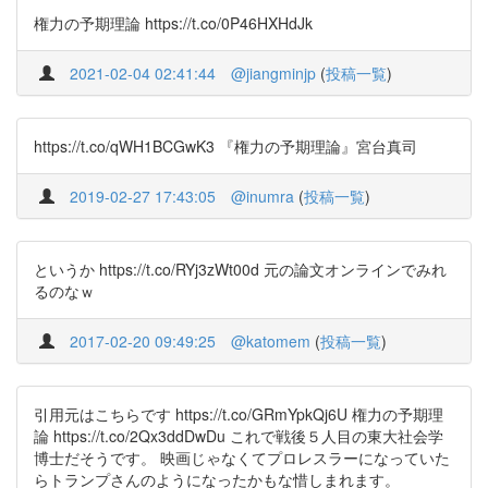
権力の予期理論 https://t.co/0P46HXHdJk
2021-02-04 02:41:44
@jiangminjp
(
投稿一覧
)
https://t.co/qWH1BCGwK3 『権力の予期理論』宮台真司
2019-02-27 17:43:05
@inumra
(
投稿一覧
)
というか https://t.co/RYj3zWt00d 元の論文オンラインでみれ
るのなｗ
2017-02-20 09:49:25
@katomem
(
投稿一覧
)
引用元はこちらです https://t.co/GRmYpkQj6U 権力の予期理
論 https://t.co/2Qx3ddDwDu これで戦後５人目の東大社会学
博士だそうです。 映画じゃなくてプロレスラーになっていた
らトランプさんのようになったかもな惜しまれます。