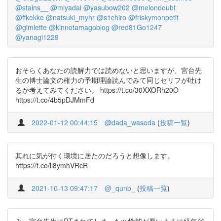
@stains__
@miyadai
@yasubow202
@melondoubt
@ffkekke
@natsuki_myhr
@s1chiro
@friskymonpetit
@gimlette
@kinnotamagoblog
@red81Go1247
@yanagi1229
おそらくあなたの読解力では読めないと思いますが、宮台先
生の博士論文の権力の予期理論読んでみて同じセリフが吐け
るか考えてみてください。 https://t.co/30XXORh20O
https://t.co/4b5pDJMmFd
2022-01-12 00:44:15
@dada_waseda
(
投稿一覧
)
其れに気が付く環境に居たのだろうと想像します。
https://t.co/ll8ymhVRcR
2021-10-13 09:47:17
@_qunb_
(
投稿一覧
)