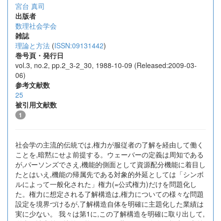
宮台 真司
出版者
数理社会学会
雑誌
理論と方法
(
ISSN:09131442
)
巻号頁・発行日
vol.3, no.2, pp.2_3-2_30, 1988-10-09 (Released:2009-03-
06)
参考文献数
25
被引用文献数
1
社会学の主流的伝統では,権力が服従者の了解を経由して働く
ことを,暗黙にせよ前提する。ウェーバーの定義は周知である
が,パーソンズでさえ,機能的側面として資源配分機能に着目し
たとはいえ,機能の帰属先である対象的外延としては「シンボ
ルによって一般化された」権力(=公式権力)だけを問題化し
た。権力に想定される了解構造は,権力についての様々な問題
設定を境界づけるが,了解構造自体を明確に主題化した業績は
実に少ない。 我々は第1に,この了解構造を明確に取り出して,