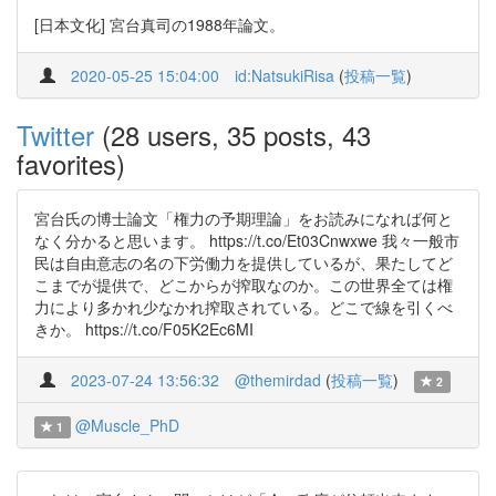
[日本文化] 宮台真司の1988年論文。
2020-05-25 15:04:00
id:NatsukiRisa
(
投稿一覧
)
Twitter
(28 users, 35 posts, 43
favorites)
宮台氏の博士論文「権力の予期理論」をお読みになれば何と
なく分かると思います。 https://t.co/Et03Cnwxwe 我々一般市
民は自由意志の名の下労働力を提供しているが、果たしてど
こまでが提供で、どこからが搾取なのか。この世界全ては権
力により多かれ少なかれ搾取されている。どこで線を引くべ
きか。 https://t.co/F05K2Ec6MI
2023-07-24 13:56:32
@themirdad
(
投稿一覧
)
2
@Muscle_PhD
1