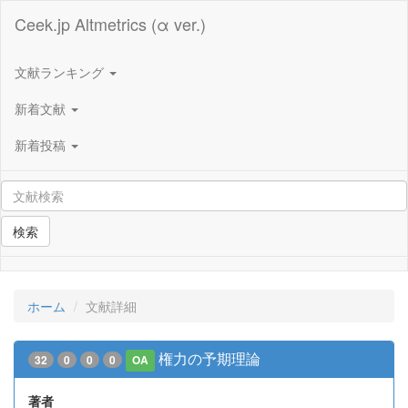
Ceek.jp Altmetrics (α ver.)
文献ランキング
新着文献
新着投稿
検索
ホーム
文献詳細
権力の予期理論
32
0
0
0
OA
著者