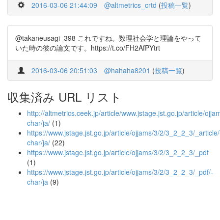
2016-03-06 21:44:09
@altmetrics_crtd
(
投稿一覧
)
@takaneusagi_398 これですね。数理社会学と理論をやって
いた時の彼の論文です。https://t.co/FH2AfPYtrt
2016-03-06 20:51:03
@hahaha8201
(
投稿一覧
)
収集済み URL リスト
http://altmetrics.ceek.jp/article/www.jstage.jst.go.jp/article/ojj
char/ja/
(1)
https://www.jstage.jst.go.jp/article/ojjams/3/2/3_2_2_3/_article/
char/ja/
(22)
https://www.jstage.jst.go.jp/article/ojjams/3/2/3_2_2_3/_pdf
(1)
https://www.jstage.jst.go.jp/article/ojjams/3/2/3_2_2_3/_pdf/-
char/ja
(9)