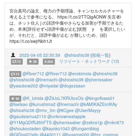
宮台真司の論文、権力の予期理論、キャンセルカルチャーを
考える上で参考になる。 https://t.co/2TTQigAONW 失言者i
は、ネット住人 j の誹謗中傷やさらなる加害が予期できるた
め、本来[辞任せず+誹謗中傷が止む]状態 y を選択したい
が、それだと、誹謗中傷が止む が難しいため、(続)
https://t.co/swjrNbh1Jt
2022-04-05 22:30:39
@shioshio38
(
投稿一覧
)
リツイート・ネットワーク (13)
12
39
0.264
@River712
@River712
@erokimota
@shioshio38
13
@shioshio38
@Inemachi
@shioshio38
@phenixsaber
@yasubow202
@miyadai
@dogezaaan
@K_Ichida
@Z9JxL7KRUioxOlx
@kingofbass01
36
@IseIsao
@kurushima2
@Inemachi
@kAMIKAZEmIKAy
@shioshio38
@rmv_3m
@8Cgee
@UserMayyy
@gaudeamus2110
@unknowneatapple
@Y1MgQDfRJl5hFTS
@phenixsaber
@zebra1jp
@mkn873
@shoukootaden
@kayoko1043
@fungamiblog
@GIDgal22elin
@4400111
@busame000
@hm_cosmos