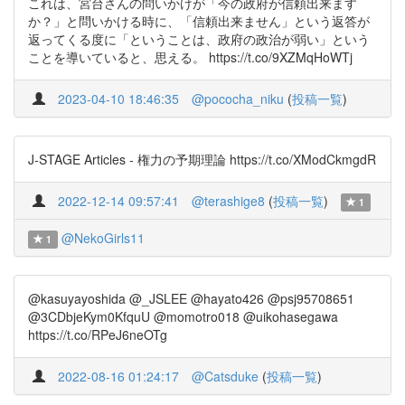
これは、宮台さんの問いかけが「今の政府が信頼出来ます
か？」と問いかける時に、「信頼出来ません」という返答が
返ってくる度に「ということは、政府の政治が弱い」という
ことを導いていると、思える。 https://t.co/9XZMqHoWTj
2023-04-10 18:46:35
@pococha_niku
(
投稿一覧
)
J-STAGE Articles - 権力の予期理論 https://t.co/XModCkmgdR
2022-12-14 09:57:41
@terashige8
(
投稿一覧
)
1
@NekoGirls11
1
@kasuyayoshida @_JSLEE @hayato426 @psj95708651
@3CDbjeKym0KfquU @momotro018 @uikohasegawa
https://t.co/RPeJ6neOTg
2022-08-16 01:24:17
@Catsduke
(
投稿一覧
)