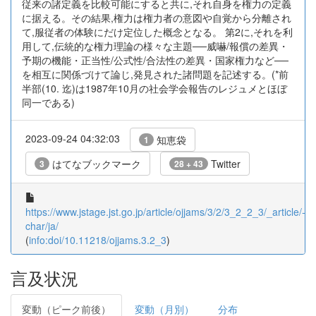
従来の諸定義を比較可能にすると共に,それ自身を権力の定義
に据える。その結果,権力は権力者の意図や自覚から分離され
て,服従者の体験にだけ定位した概念となる。 第2に,それを利
用して,伝統的な権力理論の様々な主題──威嚇/報償の差異・
予期の機能・正当性/公式性/合法性の差異・国家権力など──
を相互に関係づけて論じ,発見された諸問題を記述する。(*前
半部(10. 迄)は1987年10月の社会学会報告のレジュメとほぼ
同一である)
2023-09-24 04:32:03
知恵袋
1
はてなブックマーク
Twitter
3
28 + 43
https://www.jstage.jst.go.jp/article/ojjams/3/2/3_2_2_3/_article/-
char/ja/
(
info:doi/10.11218/ojjams.3.2_3
)
言及状況
変動（ピーク前後）
変動（月別）
分布