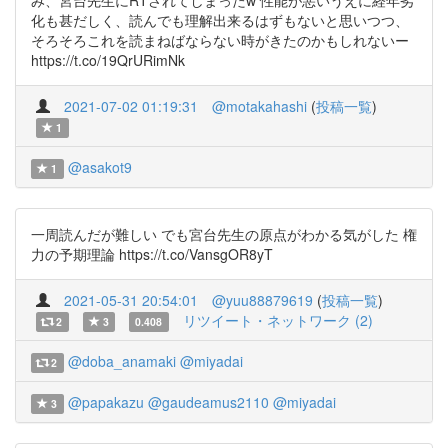
み、宮台先生にRTされてしまったw 性能が悪いうえに経年劣
化も甚だしく、読んでも理解出来るはずもないと思いつつ、
そろそろこれを読まねばならない時がきたのかもしれないー
https://t.co/19QrURimNk
2021-07-02 01:19:31
@motakahashi
(
投稿一覧
)
1
@asakot9
1
一周読んだが難しい でも宮台先生の原点がわかる気がした 権
力の予期理論 https://t.co/VansgOR8yT
2021-05-31 20:54:01
@yuu88879619
(
投稿一覧
)
リツイート・ネットワーク (2)
2
3
0.408
@doba_anamaki
@miyadai
2
@papakazu
@gaudeamus2110
@miyadai
3