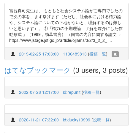
宮台真司先生は、 もともと社会システム論がご専門でしたの
で次の本を、まず挙げます（ただし、社会学における権力論
や、システム論についての下地がないと、理解するのは難し
いと思います）。 ①『権力の予期理論―了解を媒介にした作
動形式 』（1989，勁草書房） （同書の内容に関する論文→
https://www.jstage.jst.go.jp/article/ojjams/3/2/3_2_2_ ...
2019-02-25 17:03:00
1136489813
(
投稿一覧
)
はてなブックマーク
(3 users, 3 posts)
2022-07-28 12:17:00
id:repunit
(
投稿一覧
)
2020-11-21 07:32:00
id:ducky19999
(
投稿一覧
)