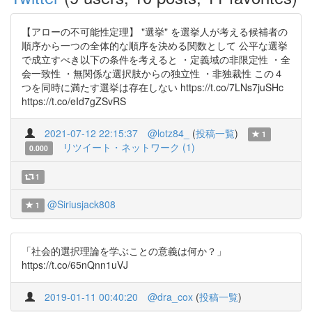
【アローの不可能性定理】 "選挙" を選挙人が考える候補者の
順序から一つの全体的な順序を決める関数として 公平な選挙
で成立すべき以下の条件を考えると ・定義域の非限定性 ・全
会一致性 ・無関係な選択肢からの独立性 ・非独裁性 この４
つを同時に満たす選挙は存在しない https://t.co/7LNs7juSHc
https://t.co/eId7gZSvRS
2021-07-12 22:15:37
@lotz84_
(
投稿一覧
)
1
リツイート・ネットワーク (1)
0.000
1
@Siriusjack808
1
「社会的選択理論を学ぶことの意義は何か？」
https://t.co/65nQnn1uVJ
2019-01-11 00:40:20
@dra_cox
(
投稿一覧
)