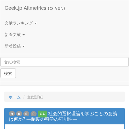
Ceek.jp Altmetrics (α ver.)
文献ランキング
新着文献
新着投稿
検索
ホーム
文献詳細
社会的選択理論を学ぶことの意義
9
0
0
0
OA
は何か? ―制度の科学の可能性―