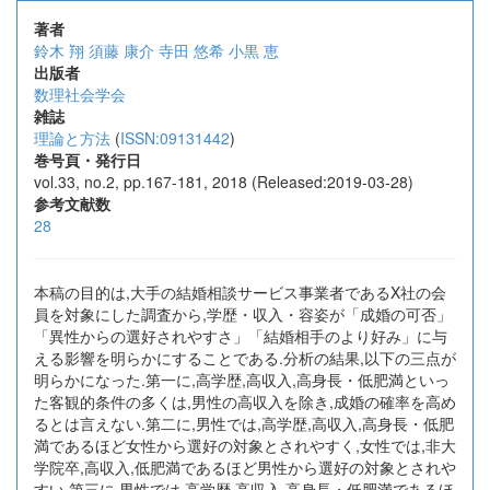
著者
鈴木 翔
須藤 康介
寺田 悠希
小黒 恵
出版者
数理社会学会
雑誌
理論と方法
(
ISSN:09131442
)
巻号頁・発行日
vol.33, no.2, pp.167-181, 2018 (Released:2019-03-28)
参考文献数
28
本稿の目的は,大手の結婚相談サービス事業者であるX社の会
員を対象にした調査から,学歴・収入・容姿が「成婚の可否」
「異性からの選好されやすさ」「結婚相手のより好み」に与
える影響を明らかにすることである.分析の結果,以下の三点が
明らかになった.第一に,高学歴,高収入,高身長・低肥満といっ
た客観的条件の多くは,男性の高収入を除き,成婚の確率を高め
るとは言えない.第二に,男性では,高学歴,高収入,高身長・低肥
満であるほど女性から選好の対象とされやすく,女性では,非大
学院卒,高収入,低肥満であるほど男性から選好の対象とされや
すい.第三に,男性では,高学歴,高収入,高身長・低肥満であるほ