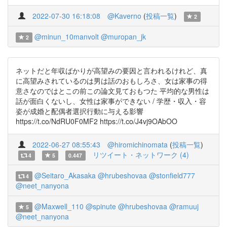
2022-07-30 16:18:08
@Kaverno
(
投稿一覧
)
2
@minun_10manvolt
@muropan_jk
2
ネットだと年収ばかりが高望みの要因と言われるけれど、真
に高望みされているのは男は話のおもしろさ、女は家事の得
意さなのではとこの前この論文見ておもつた 平均的な男性は
話が面白くないし、女性は家事ができない / 学歴・収入・容
姿が成婚と配偶者選択行動に与える影響
https://t.co/NdRU0F0MF2 https://t.co/J4vj9OAbOO
2022-06-27 08:55:43
@hiromichinomata
(
投稿一覧
)
リツイート・ネットワーク (4)
4
5
0.447
@Seitaro_Akasaka
@hrubeshovaa
@stonfield777
4
@neet_nanyona
@Maxwell_110
@spinute
@hrubeshovaa
@ramuuj
5
@neet_nanyona