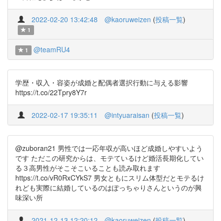
2022-02-20 13:42:48
@kaoruweizen
(
投稿一覧
)
1
@teamRU4
1
学歴・収入・容姿が成婚と配偶者選択行動に与える影響
https://t.co/22Tpry8Y7r
2022-02-17 19:35:11
@intyuaraisan
(
投稿一覧
)
@zuboran21 男性では一応年収が高いほど成婚しやすいよう
です ただこの研究からは、モテているけど婚活長期化してい
る３高男性がそこそこいることも読み取れます
https://t.co/vR0RxCYkS7 男女ともにスリム体型だとモテるけ
れども実際に結婚しているのはぽっちゃりさんというのが興
味深い所
2021-12-13 12:20:12
@kaoruweizen
(
投稿一覧
)