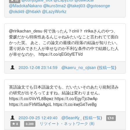
10
@MadokaNakano
@kuro3ma2
@takeji03
@gotosonge
@okd49
@h6akh
@LazyWorkz
@ririkachan_desu 何で漁ったん？cinii？ ririkaさんのやつ、
愛媛だから特殊性あるんじゃねみたいなこと言われてて面白
かった笑。 あと、この論文の最後の段落の結論が知りたい。
選り好みできた人が幸せなのか不利な条件の中で結婚した人
が幸せなのか。 https://t.co/qEG0yfETVd
2020-12-08 23:14:59
@kaeru_no_ojisan
(
投稿一覧
)
英語論文でも日本語論文でも、だいたいそのあたり統制済み
の研究が出そろってますね。結論は変わりません。
https://t.co/0VvYL8Bqwz https://t.co/EgyTjc3wAp
https://t.co/FlrMSaAgcL https://t.co/4wjG4TveBg
2020-09-25 12:49:40
@SeanKy_
(
投稿一覧
)
8
リツイート・ネットワーク (8)
8
0.289