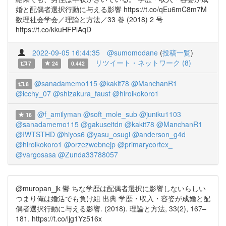
婚と配偶者選択行動に与える影響 https://t.co/qEu6mC8m7M
数理社会学会／理論と方法／33 巻 (2018) 2 号
https://t.co/kkuHFPlAqD
2022-09-05 16:44:35
@sumomodane
(
投稿一覧
)
リツイート・ネットワーク (8)
7
24
0.442
@sanadamemo115
@kakit78
@ManchanR1
8
@icchy_07
@shizakura_faust
@hiroikokoro1
@f_amilyman
@soft_mole_sub
@juniku1103
16
@sanadamemo115
@gakuseitdn
@kakit78
@ManchanR1
@IWTSTHD
@hiyos6
@yasu_osugi
@anderson_g4d
@hiroikokoro1
@orzezwebnejp
@primarycortex_
@vargosasa
@Zunda33788057
@muropan_jk 鬱 ちな学歴は配偶者選択に影響しないらしい
つまり俺は婚活でも負け組 出典 学歴・収入・容姿が成婚と配
偶者選択行動に与える影響. (2018). 理論と方法, 33(2), 167–
181. https://t.co/ljg1Yz516x