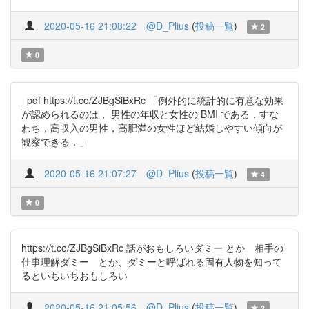
2020-05-16 21:08:22
@D_Plius
(
投稿一覧
)
2
0
_pdf https://t.co/ZJBgSiBxRc 「例外的に統計的に有意な効果
が認められるのは， 男性の年収と女性の BMI である．すな
わち，高収入の男性，高肥満の女性ほど結婚しやすい傾向が
観察できる．」
2020-05-16 21:07:27
@D_Plius
(
投稿一覧
)
4
0
https://t.co/ZJBgSiBxRc 話がおもしろいダミー とか 相手の
仕事理解ダミー とか、ダミーと呼ばれる固有人物を知って
るといちいちおもしろい
2020-05-16 21:05:56
@D_Plius
(
投稿一覧
)
2