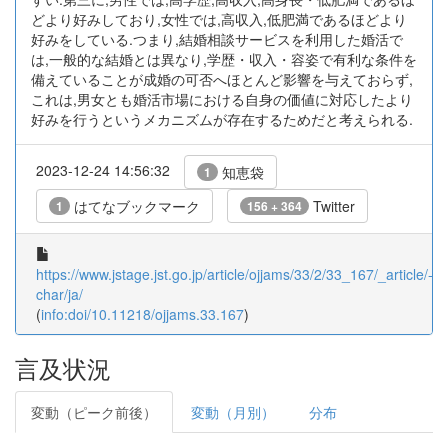
どより好みしており,女性では,高収入,低肥満であるほどより
好みをしている.つまり,結婚相談サービスを利用した婚活で
は,一般的な結婚とは異なり,学歴・収入・容姿で有利な条件を
備えていることが成婚の可否へほとんど影響を与えておらず,
これは,男女とも婚活市場における自身の価値に対応したより
好みを行うというメカニズムが存在するためだと考えられる.
2023-12-24 14:56:32
知恵袋
1
はてなブックマーク
Twitter
1
156 + 364
https://www.jstage.jst.go.jp/article/ojjams/33/2/33_167/_article/-
char/ja/
(
info:doi/10.11218/ojjams.33.167
)
言及状況
変動（ピーク前後）
変動（月別）
分布