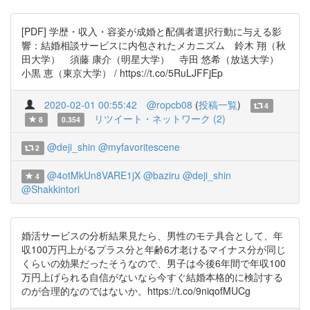
[PDF] 学歴・収入・容姿が成婚と配偶者選択行動に与える影
響：結婚相談サービスに内包されたメカニズム 鈴木 翔（秋
田大学） 須藤 康介（明星大学） 寺田 悠希（放送大学）
小黒 恵（東京大学） / https://t.co/5RuLJFFjEp
2020-02-01 00:55:42
@ropcb08
(
投稿一覧
)
4
リツイート・ネットワーク (2)
8
0.354
@deji_shin
@myfavoritescene
2
@4otMkUn8VARE1jX
@baziru
@deji_shin
4
@Shakkintori
婚活サービスの分析結果見たら、男性のモテ具合として、年
収100万円上がるプラス分と年齢6才老けるマイナス分が同じ
くらいの効果だったそうなので、男子は今後6年間で年収100
万円上げられる自信がないなら今すぐ結婚本格的に検討する
のが合理的なのではないか。https://t.co/9niqofMUCg