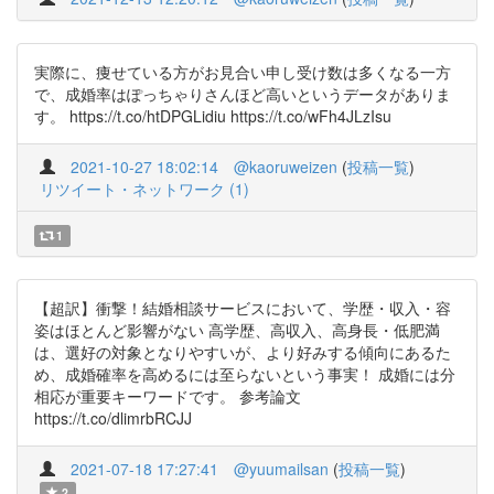
実際に、痩せている方がお見合い申し受け数は多くなる一方
で、成婚率はぽっちゃりさんほど高いというデータがありま
す。 https://t.co/htDPGLidiu https://t.co/wFh4JLzIsu
2021-10-27 18:02:14
@kaoruweizen
(
投稿一覧
)
リツイート・ネットワーク (1)
1
【超訳】衝撃！結婚相談サービスにおいて、学歴・収入・容
姿はほとんど影響がない 高学歴、高収入、高身長・低肥満
は、選好の対象となりやすいが、より好みする傾向にあるた
め、成婚確率を高めるには至らないという事実！ 成婚には分
相応が重要キーワードです。 参考論文
https://t.co/dlimrbRCJJ
2021-07-18 17:27:41
@yuumailsan
(
投稿一覧
)
2