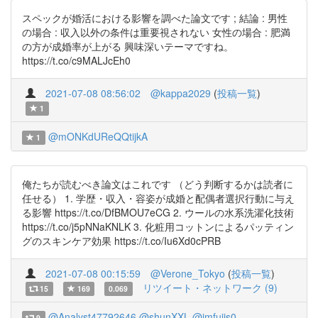
スペックが婚活における影響を調べた論文です ; 結論 : 男性
の場合 : 収入以外の条件は重要視されない 女性の場合 : 肥満
の方が成婚率が上がる 興味深いテーマですね。
https://t.co/c9MALJcEh0
2021-07-08 08:56:02
@kappa2029
(
投稿一覧
)
1
@mONKdUReQQtijkA
1
俺たちが読むべき論文はこれです （どう判断するかは読者に
任せる） 1. 学歴・収入・容姿が成婚と配偶者選択行動に与え
る影響 https://t.co/DfBMOU7eCG 2. ウールの水系洗濯化技術
https://t.co/j5pNNaKNLK 3. 化粧用コットンによるパッティン
グのスキンケア効果 https://t.co/Iu6Xd0cPRB
2021-07-08 00:15:59
@Verone_Tokyo
(
投稿一覧
)
リツイート・ネットワーク (9)
15
169
0.069
@Analyst47792646
@shunXXL
@imfujis0
9