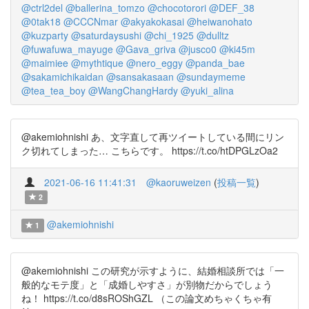
@ctrl2del
@ballerina_tomzo
@chocotorori
@DEF_38
@0tak18
@CCCNmar
@akyakokasai
@heiwanohato
@kuzparty
@saturdaysushi
@chi_1925
@dulltz
@fuwafuwa_mayuge
@Gava_griva
@jusco0
@ki45m
@maimiee
@mythtique
@nero_eggy
@panda_bae
@sakamichikaidan
@sansakasaan
@sundaymeme
@tea_tea_boy
@WangChangHardy
@yuki_alina
@akemiohnishi あ、文字直して再ツイートしている間にリン
ク切れてしまった… こちらです。 https://t.co/htDPGLzOa2
2021-06-16 11:41:31
@kaoruweizen
(
投稿一覧
)
2
@akemiohnishi
1
@akemiohnishi この研究が示すように、結婚相談所では「一
般的なモテ度」と「成婚しやすさ」が別物だからでしょう
ね！ https://t.co/d8sROShGZL （この論文めちゃくちゃ有