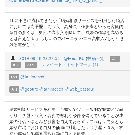
@wiredweird
@Zisleithanien
@_Niku_Q_punch_
TLに不意に流れてきたが「結婚相談サービスを利用した婚活
においては高学歴、高収入、高身長・低肥満といった客観的
条件の多くは、男性の高収入を除いて、成婚の確率を高める
とは言えな い」らしいのでバーニラ バニラ高収入♪しか生き
残る道がない
2019-09-18 22:27:55
@Med_KU
(
投稿一覧
)
1
リツイート・ネットワーク (1)
4
0.577
@tanimocchi
1
@gepuro
@tanimocchi
@web_pasteur
3
結婚相談サービスを利用した婚活では，一般的な結婚とは異
なり，学歴・収入・容姿で有利な条件を備えていることが成
婚の可否へほとんど影響を与えておらず，これは，男女とも
婚活市場における自身の価値に対応した…⇒学歴・収入・容
姿が成婚と配偶者選択行動に与える影響