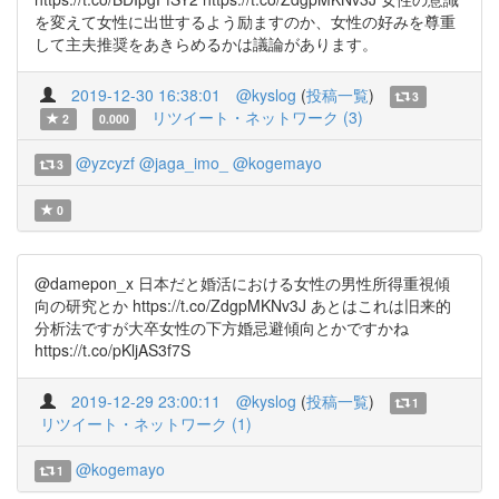
を変えて女性に出世するよう励ますのか、女性の好みを尊重
して主夫推奨をあきらめるかは議論があります。
2019-12-30 16:38:01
@kyslog
(
投稿一覧
)
3
リツイート・ネットワーク (3)
2
0.000
@yzcyzf
@jaga_imo_
@kogemayo
3
0
@damepon_x 日本だと婚活における女性の男性所得重視傾
向の研究とか https://t.co/ZdgpMKNv3J あとはこれは旧来的
分析法ですが大卒女性の下方婚忌避傾向とかですかね
https://t.co/pKljAS3f7S
2019-12-29 23:00:11
@kyslog
(
投稿一覧
)
1
リツイート・ネットワーク (1)
@kogemayo
1