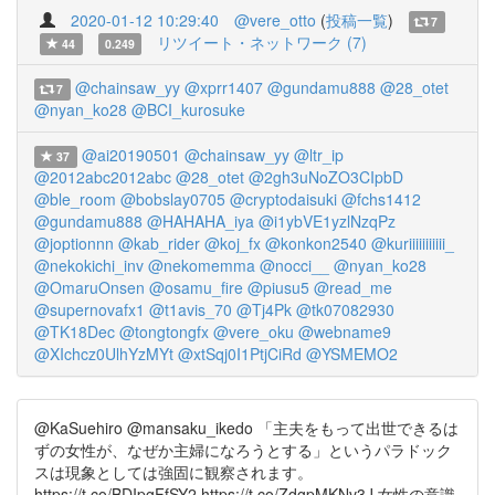
2020-01-12 10:29:40
@vere_otto
(
投稿一覧
)
7
リツイート・ネットワーク (7)
44
0.249
@chainsaw_yy
@xprr1407
@gundamu888
@28_otet
7
@nyan_ko28
@BCI_kurosuke
@ai20190501
@chainsaw_yy
@ltr_ip
37
@2012abc2012abc
@28_otet
@2gh3uNoZO3CIpbD
@ble_room
@bobslay0705
@cryptodaisuki
@fchs1412
@gundamu888
@HAHAHA_iya
@i1ybVE1yzlNzqPz
@joptionnn
@kab_rider
@koj_fx
@konkon2540
@kuriiiiiiiiiii_
@nekokichi_inv
@nekomemma
@nocci__
@nyan_ko28
@OmaruOnsen
@osamu_fire
@piusu5
@read_me
@supernovafx1
@t1avis_70
@Tj4Pk
@tk07082930
@TK18Dec
@tongtongfx
@vere_oku
@webname9
@XIchcz0UlhYzMYt
@xtSqj0I1PtjCiRd
@YSMEMO2
@KaSuehiro @mansaku_ikedo 「主夫をもって出世できるは
ずの女性が、なぜか主婦になろうとする」というパラドック
スは現象としては強固に観察されます。
https://t.co/BDIpgFfSY2 https://t.co/ZdgpMKNv3J 女性の意識