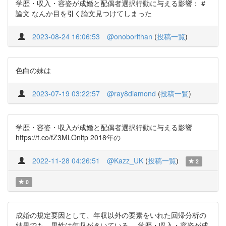
学歴・収入・容姿が成婚と配偶者選択行動に与える影響： #
論文 なんか目を引く論文見つけてしまった
2023-08-24 16:06:53
@onoborithan
(
投稿一覧
)
色白の妹は
2023-07-19 03:22:57
@ray8diamond
(
投稿一覧
)
学歴・容姿・収入が成婚と配偶者選択行動に与える影響
https://t.co/fZ3MLOnltp 2018年の
2022-11-28 04:26:51
@Kazz_UK
(
投稿一覧
)
2
0
成婚の規定要因として、年収以外の要素をいれた回帰分析の
結果でも、男性は年収がきいている。 学歴・収入・容姿が成