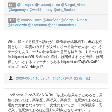
@bokoprin
@kyousojustice
@Sergei_Almost
8
@kogemayo
@worldjourney
@ein_Seelen
@kyousojustice
@JawScar
@Sergei_Almost
6
@02q8qzdn
@asatsuma
@genkinanodesu
Wikiに載ってる程度の話だが、独身者が結婚相手に求める資
質として、容姿のみ男性が女性に求める割合が大きいという
データもあり、一人の社会学者の意見を鵜呑みにするのは危
険 https://t.co/WUBn5tnp9j 選好には関係するけど成婚には関
係しないとするジャーナルもある https://t.co/Z6j5WzXaR9
https://t.co/VpHdvgxiI7
2020-08-04 16:32:04
@p457zw31
(
投稿一覧
)
_pdf https://t.co/ZJBgSiBxRc 「以上の結果をまとめると，男
性においては，高学歴，高収入，高身長・低肥満であるほど
選好の対象となりやすく，女性においては，非大学院卒，高
収入，低肥満であるほど選好の対象となりやすい．」