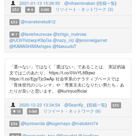
2021-01-13 15:26:50
@nihsenimakan
(
投稿一覧
)
リツイート・ネットワーク (3)
2
8
0.000
@manekineko812
3
@lavieheureuse
@ichigo_melrose
7
@UO9YslzwqnK9pGa
@nazy_niz
@jeremielgarnet
@KAWASHIMAshigeo
@NakoudoT
「選べない」ではなく「選ばない」であることは、 実証的論
文ではこのあたり、 https://t.co/0VvYL8Bqwz
https://t.co/EgyTjc3wAp 社会学系のナラティブベースでは
「育休世代のジレンマ」や「専業主夫になりたい男たち」あ
たりが良いと思います。 @kuriryuofficial
2020-12-23 13:34:54
@SeanKy_
(
投稿一覧
)
5
リツイート・ネットワーク (6)
15
0.000
@kyotoanda
@kogemayo
@matukimi74
6
@conjugate_box
@Espyzfof
@JawScar