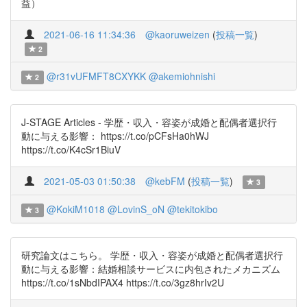
益）
2021-06-16 11:34:36
@kaoruweizen
(
投稿一覧
)
2
@r31vUFMFT8CXYKK
@akemiohnishi
2
J-STAGE Articles - 学歴・収入・容姿が成婚と配偶者選択行
動に与える影響： https://t.co/pCFsHa0hWJ
https://t.co/K4cSr1BiuV
2021-05-03 01:50:38
@kebFM
(
投稿一覧
)
3
@KokiM1018
@LovinS_oN
@tekitokibo
3
研究論文はこちら。 学歴・収入・容姿が成婚と配偶者選択行
動に与える影響：結婚相談サービスに内包されたメカニズム
https://t.co/1sNbdIPAX4 https://t.co/3gz8hrIv2U