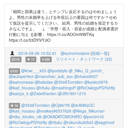
「相関と因果は違う」とテンプレ反応するのはやめましょう
よ。男性の未婚率を上げる年収以上の要因は何ですか？せめ
て仮説を提示してください。 結局、男性の結婚を規定するカ
ネなんですよ。 ↓ 「学歴・収入・容姿が成婚と配偶者選択
行動に与え る影響」 https://t.co/AOOmf9WTKq
https://t.co/53DYiVYJiO
2019-09-26 10:52:41
@sumomodane
(
投稿一覧
)
リツイート・ネットワーク (22)
18
17
0.320
@krwr___k53
@ipodstyle
@_Niku_Q_punch_
22
@autoperfect
@manchan_sub_acc
@chaos9007
@sainomesai
@balodas
@3548Tomiden
@kyoko3978
@kad_housou
@rituku
@mashingoP
@RcOwlcgvPGYsHfp
@saizyo_k
@Zisleithanien
@JIN19911215
@3548Tomiden
@Cj96rY8
@drANKsOC
16
@kad_housou
@maikey96537626
@Nega_Nikuman
@niku_kinoko_nik
@OKADATOMOHIRO
@porcini16
@RcOwlcgvPGYsHfp
@rituku
@rokurokubi543
@sagtmod