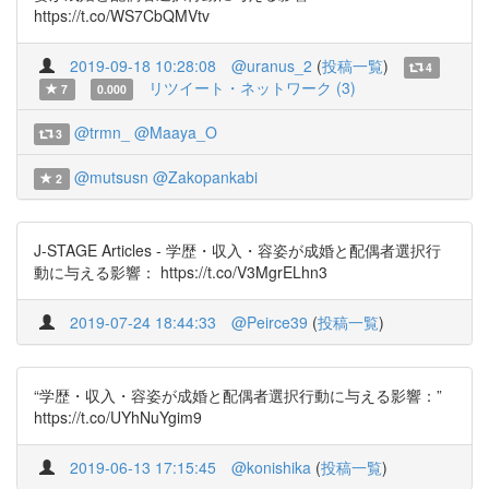
https://t.co/WS7CbQMVtv
2019-09-18 10:28:08
@uranus_2
(
投稿一覧
)
4
リツイート・ネットワーク (3)
7
0.000
@trmn_
@Maaya_O
3
@mutsusn
@Zakopankabi
2
J-STAGE Articles - 学歴・収入・容姿が成婚と配偶者選択行
動に与える影響： https://t.co/V3MgrELhn3
2019-07-24 18:44:33
@Peirce39
(
投稿一覧
)
“学歴・収入・容姿が成婚と配偶者選択行動に与える影響：”
https://t.co/UYhNuYgim9
2019-06-13 17:15:45
@konishika
(
投稿一覧
)