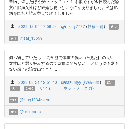
豊胸手術したほうがいいってコト？ 余談ですが今日読んだ論
文に肥満女性ほど結婚し易いというのがありました。私は肥
満を巨乳と読み替えて読了しました
2023-12-04 17:58:54
@michy7777
(
投稿一覧
)
2
@sai_13559
1
調べ物していたら 「高学歴で体重の低い（≒見た目の良い）
女性ほど選り好みするので成婚に至らない」 という身も蓋も
ない感じの論文出てきた…
2023-08-31 12:51:40
@sazumyy
(
投稿一覧
)
1
リツイート・ネットワーク (1)
1
0.000
@king1234stone
1
@aritomeru
1