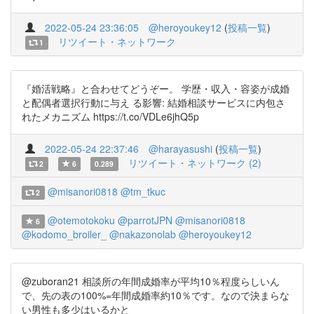
2022-05-24 23:36:05
@heroyoukey12
(
投稿一覧
)
リツイート・ネットワーク
1
『婚活戦略』と合わせてどうぞー。 学歴・収入・容姿が成婚
と配偶者選択行動に与え る影響: 結婚相談サービスに内包さ
れたメカニズム https://t.co/VDLe6jhQ5p
2022-05-24 22:37:46
@harayasushi
(
投稿一覧
)
リツイート・ネットワーク (2)
2
6
0.289
@misanori0818
@tm_tkuc
2
@otemotokoku
@parrotJPN
@misanori0818
6
@kodomo_broiler_
@nakazonolab
@heroyoukey12
@zuboran21 相談所の年間成婚率が平均10％程度らしいん
で、先の表の100%=年間成婚率約10％です。なので決まらな
い男性も多少はいるかと