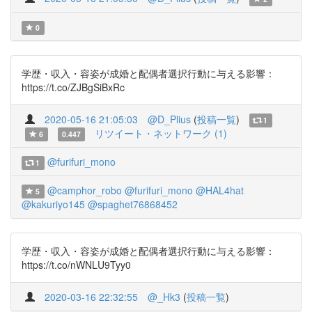
0
学歴・収入・容姿が成婚と配偶者選択行動に与える影響：
https://t.co/ZJBgSiBxRc
2020-05-16 21:05:03
@D_Plius
(
投稿一覧
)
1
リツイート・ネットワーク (1)
6
0.447
@furifuri_mono
1
@camphor_robo
@furifuri_mono
@HAL4hat
5
@kakuriyo145
@spaghet76868452
学歴・収入・容姿が成婚と配偶者選択行動に与える影響：
https://t.co/nWNLU9Tyy0
2020-03-16 22:32:55
@_Hk3
(
投稿一覧
)