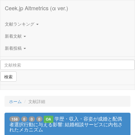
Ceek.jp Altmetrics (α ver.)
文献ランキング
新着文献
新着投稿
検索
ホーム
文献詳細
学歴・収入・容姿が成婚と配偶
158
0
0
0
OA
者選択行動に与える影響: 結婚相談サービスに内包さ
れたメカニズム