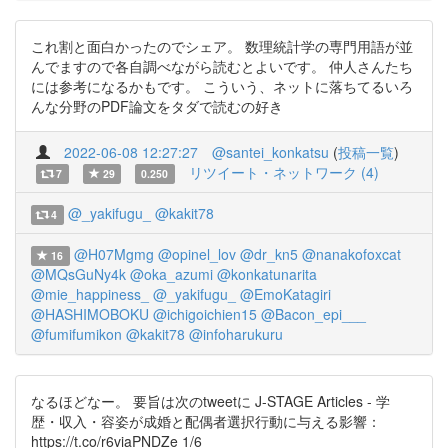
これ割と面白かったのでシェア。 数理統計学の専門用語が並
んでますので各自調べながら読むとよいです。 仲人さんたち
には参考になるかもです。 こういう、ネットに落ちてるいろ
んな分野のPDF論文をタダで読むの好き
2022-06-08 12:27:27
@santei_konkatsu
(
投稿一覧
)
リツイート・ネットワーク (4)
7
29
0.250
@_yakifugu_
@kakit78
4
@H07Mgmg
@opinel_lov
@dr_kn5
@nanakofoxcat
16
@MQsGuNy4k
@oka_azumi
@konkatunarita
@mie_happiness_
@_yakifugu_
@EmoKatagiri
@HASHIMOBOKU
@ichigoichien15
@Bacon_epi___
@fumifumikon
@kakit78
@infoharukuru
なるほどなー。 要旨は次のtweetに J-STAGE Articles - 学
歴・収入・容姿が成婚と配偶者選択行動に与える影響：
https://t.co/r6viaPNDZe 1/6