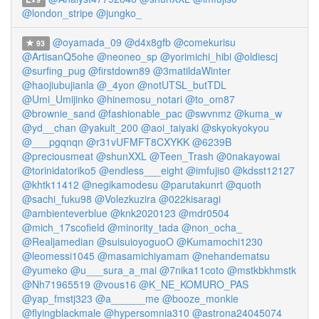
@london_stripe
@jungko_
@oyamada_09
@d4x8gfb
@comekurisu
93
@ArtisanQ5ohe
@neoneo_sp
@yorimichi_hibi
@oldiescj
@surfing_pug
@firstdown89
@3matildaWinter
@haojiubujianla
@_4yon
@notUTSL_butTDL
@Umi_Umijinko
@hinemosu_notari
@to_om87
@brownie_sand
@fashionable_pac
@swvnmz
@kuma_w
@yd__chan
@yakult_200
@aoi_taiyaki
@skyokyokyou
@___pgqnqn
@r31vUFMFT8CXYKK
@6239B
@preciousmeat
@shunXXL
@Teen_Trash
@0nakayowai
@torinidatoriko5
@endless___eight
@imfujis0
@kdsst12127
@khtk11412
@negikamodesu
@parutakunrt
@quoth
@sachi_fuku98
@Volezkuzira
@022kisaragi
@ambienteverblue
@knk2020123
@mdr0504
@mich_17scofield
@minority_tada
@non_ocha_
@Realjamedian
@suisuioyoguoO
@Kumamochi1230
@leomessi1045
@masamichiyamam
@nehandematsu
@yumeko
@u___sura_a_mai
@7nika11coto
@mstkbkhmstk
@Nh71965519
@vous16
@K_NE_KOMURO_PAS
@yap_fmstj323
@a______me
@booze_monkie
@flyingblackmale
@hypersomnia310
@astrona24045074