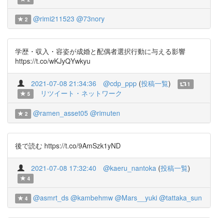
@rimi211523
@73nory
2
学歴・収入・容姿が成婚と配偶者選択行動に与える影響
https://t.co/wKJyQYwkyu
2021-07-08 21:34:36
@cdp_ppp
(
投稿一覧
)
1
リツイート・ネットワーク
5
@ramen_asset05
@rimuten
2
後で読む https://t.co/9AmSzk1yND
2021-07-08 17:32:40
@kaeru_nantoka
(
投稿一覧
)
4
@asmrt_ds
@kambehmw
@Mars__yuki
@tattaka_sun
4