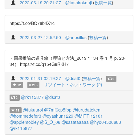
2022-06-19 20:21:27
@tashirokouji
(
投稿一覧
)
https://t.co/BQ76brlX1c
2022-03-27 12:52:50
@anosillus
(
投稿一覧
)
・因果推論の道具箱（理論と方法_2019 年 34 巻 1 号 p. 20-
34） https://t.co/q154G6RKH7
2022-01-31 02:19:27
@dsat0
(
投稿一覧
)
2
リツイート・ネットワーク (2)
12
0.213
@rk115877
@dsat0
2
@fukuurol
@7mf6cp5fbp
@furudateken
11
@hommedefer3
@oyashun1229
@MITTI12101
@applemobley
@S_O_06
@sasataaaaa
@hyo04506683
@rk115877