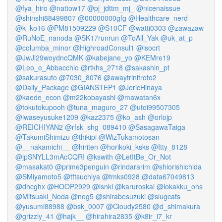
@fya_hiro
@nattow17
@pj_jdttm_mj_
@nicenaissue
@shinshi88499807
@00000000gfg
@Healthcare_nerd
@k_ko16
@PM81509229
@S10CF
@watti0303
@zawazaw
@RuNoE_nanoda
@SK17runrun
@ToAll_Yak
@uk_at_p
@columba_minor
@HighroadConsul1
@isocrt
@JwJl29woydncQMK
@kabejane_yo
@KEMre19
@Leo_e_Abbacchio
@rtkhs_2718
@sakashin_pt
@sakurasuto
@7030_8076
@awaytrinitroto2
@Daily_Package
@GIANSTEP1
@JericHinaya
@kaede_econ
@m22kobayashi
@mawatan6x
@tokutokupooh
@tuna_maguro_27
@utoi99507305
@iwaseyusuke1209
@kaz2375
@ko_ash
@orlojp
@REICHIYAN2
@rfsk_shg_089410
@SasagawaTaiga
@TakumiShimizu
@thikipi
@WizTukamotosan
@__nakamichi__
@hiriten
@horikoki_ksks
@Itty_8128
@jpSNYLL3mAcCQRI
@kswith
@LetItBe_Or_Not
@masakat0
@prime3penguin
@rindararim
@shiorishichida
@SMiyamoto5
@tftsuchiya
@tmks0928
@data67049813
@dhcghx
@HOOP2929
@isnki
@karuroskai
@lokakku_ohs
@Mitsuaki_Noda
@nog5
@shirabesuzuki
@slugcats
@yusumi88988
@bsk_0007
@Cloudy2580
@d_shimakura
@grizzly_41
@hajk__
@hirahira2835
@k8ir_i7_kr