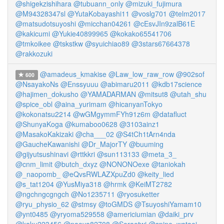
@shigekzishihara
@tubuann_only
@mizuki_fujimura
@M94328347sl
@YutaKobayashi11
@voslg701
@telm2017
@matsudotsuyoshi
@micchan04261
@cEsvJIn9zalB61E
@kakicumi
@Yukie40899965
@kokako65541706
@tmkoikee
@tskstkw
@syuichiao89
@3stars67664378
@rakkozuki
@amadeus_kmakise
@Law_low_raw_row
@902sof
600
@NsayakoNs
@Enssyuuu
@abimaru2011
@kdb17science
@hajimen_dokusho
@YAMADARMAN
@mitsut8
@utah_shu
@spice_obl
@aina_yurimam
@hicanyanTokyo
@kokonatsu2214
@wGMgymmFYh91z6m
@datafluct
@ShunyaKoga
@kumaboo0628
@3103ainz1
@MasakoKakizaki
@cha___02
@S4tCh1tArn4nda
@GaucheKawanishi
@Dr_MajorTY
@buuming
@gijyutsushinavi
@rttkkri
@sun113133
@meta_3_
@cnm_limit
@butch_dxyz
@NONONOexe
@taniokah
@_naopomb_
@eQvsRWLAZXpuZd0
@keity_lied
@s_tat1204
@YusMiya318
@hrmk
@KeiMT2782
@ngchngcgngch
@No1235711
@ryosuketter
@ryu_physio_62
@stmsy
@toGMDS
@TsuyoshiYamam10
@ynt0485
@yryoma529558
@americiumian
@daiki_prv