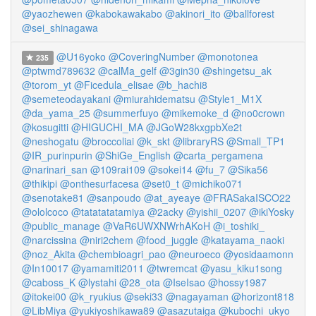
@yaozhewen
@kabokawakabo
@akinori_ito
@ballforest
@sei_shinagawa
@U16yoko
@CoveringNumber
@monotonea
235
@ptwmd789632
@calMa_gelf
@3gin30
@shingetsu_ak
@torom_yt
@Ficedula_elisae
@b_hachi8
@semeteodayakani
@miurahidematsu
@Style1_M1X
@da_yama_25
@summerfuyo
@mikemoke_d
@no0crown
@kosugitti
@HIGUCHI_MA
@JGoW28kxgpbXe2t
@neshogatu
@broccoliai
@k_skt
@libraryRS
@Small_TP1
@IR_purinpurin
@ShiGe_English
@carta_pergamena
@narinari_san
@109rai109
@sokei14
@fu_7
@Sika56
@thikipi
@onthesurfacesa
@set0_t
@michiko071
@senotake81
@sanpoudo
@at_ayeaye
@FRASakaISCO22
@ololcoco
@tatatatatamiya
@2acky
@yishii_0207
@ikiYosky
@public_manage
@VaR6UWXNWrhAKoH
@i_toshiki_
@narcissina
@niri2chem
@food_juggle
@katayama_naoki
@noz_Akita
@chembioagri_pao
@neuroeco
@yosidaamonn
@In10017
@yamamiti2011
@twremcat
@yasu_kiku1song
@caboss_K
@lystahi
@28_ota
@IseIsao
@hossy1987
@itokei00
@k_ryukius
@seki33
@nagayaman
@horizont818
@LibMiya
@yukiyoshikawa89
@asazutaiga
@kubochi_ukyo