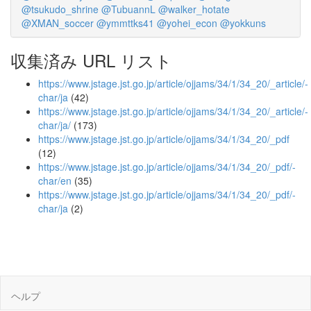
@tsukudo_shrine
@TubuannL
@walker_hotate
@XMAN_soccer
@ymmttks41
@yohei_econ
@yokkuns
収集済み URL リスト
https://www.jstage.jst.go.jp/article/ojjams/34/1/34_20/_article/-
char/ja
(42)
https://www.jstage.jst.go.jp/article/ojjams/34/1/34_20/_article/-
char/ja/
(173)
https://www.jstage.jst.go.jp/article/ojjams/34/1/34_20/_pdf
(12)
https://www.jstage.jst.go.jp/article/ojjams/34/1/34_20/_pdf/-
char/en
(35)
https://www.jstage.jst.go.jp/article/ojjams/34/1/34_20/_pdf/-
char/ja
(2)
ヘルプ