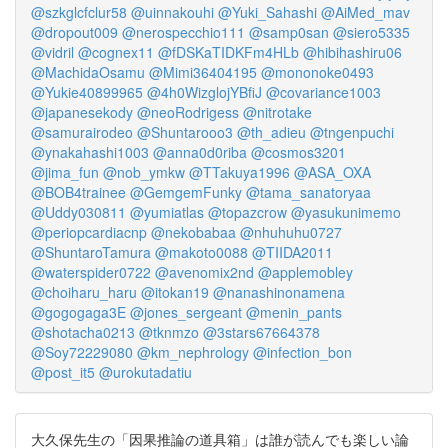
@szkglcfclur58
@uinnakouhi
@Yuki_Sahashi
@AiMed_mav
@dropout009
@nerospecchio111
@samp0san
@siero5335
@vidril
@cognex11
@fDSKaTIDKFm4HLb
@hibihashiru06
@MachidaOsamu
@Mimi36404195
@mononoke0493
@Yukie40899965
@4h0WizglojYBfiJ
@covariance1003
@japanesekody
@neoRodrigess
@nitrotake
@samurairodeo
@Shuntarooo3
@th_adieu
@tngenpuchi
@ynakahashi1003
@anna0d0riba
@cosmos3201
@jima_fun
@nob_ymkw
@TTakuya1996
@ASA_OXA
@BOB4trainee
@GemgemFunky
@tama_sanatoryaa
@Uddy030811
@yumiatlas
@topazcrow
@yasukunimemo
@periopcardiacnp
@nekobabaa
@nhuhuhu0727
@ShuntaroTamura
@makoto0088
@TIIDA2011
@waterspider0722
@avenomix2nd
@applemobley
@choiharu_haru
@itokan19
@nanashinonamena
@gogogaga3E
@jones_sergeant
@menin_pants
@shotacha0213
@tknmzo
@3stars67664378
@Soy72229080
@km_nephrology
@infection_bon
@post_it5
@urokutadatiu
大久保先生の「因果推論の道具箱」は誰が読んでも楽しい論