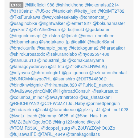
@littlefield1988
@shinekihoho
@kokonatsu2214
108
@3103ainz1
@JSkrc
@taniokah
@keity_lied
@KeiMT2782
@TksFurukawa
@woykiakesekaiky
@tomtomcat_7
@usaginobike
@nightwalker
@lenter1927
@bokuhamaster
@yokmt7
@KirAthe3Econ
@_kojimold
@gadabaten
@degupimasapi
@_dstda
@tjmlab
@nena_undefined
@bjbamchang
@shotakano_jp
@daikki
@hattoriSan4
@brackkurifu
@sample_bang
@tetekoguma2
@haradaiko1
@shirokurosatodx
@sakuranolabo
@riyo82594488
@nanuuuu13
@industrial_ds
@komakusaryama
@tamagoyuderuyo
@st_ktu
@ZflGKx7k4NWvLKg
@miyayou
@chronologic1
@gu_guneco
@azimannnihonkai
@BJNOMvktsyqo7HL
@tsanshiro
@D67544896D
@blndknwldgmkr
@rhiramatsu820
@RuNoE_nanoda
@JwJl29woydncQMK
@HighroadConsul1
@sakurasuto
@columba_minor
@awaytrinitroto2
@ss_shitatakani
@REICHIYAN2
@CzFWcMZTJoLNaby
@prime3penguin
@rindararim
@isnki
@terumieeee
@grizzly_41
@ni_mo1028
@kyoju_teach
@tommy_0525_ai
@Sho_Has_hus
@MZJBajViQgdJqOB
@king1234stone
@cylol1
@TOMIR5560_
@doppel_surg
@JZ8UY2ZCyhO63Zo
@fujisawaIFE
@TARL_4649
@tanakagorilla10