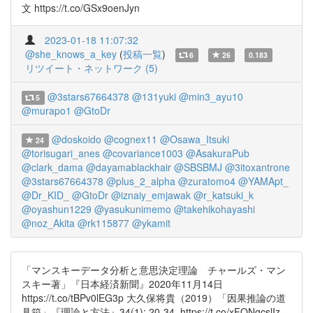
文 https://t.co/GSx9oenJyn
2023-01-18 11:07:32
@she_knows_a_key
(
投稿一覧
)
6
26
0.183
リツイート・ネットワーク (5)
@3stars67664378
@131yuki
@min3_ayu10
5
@murapo1
@GtoDr
@doskoido
@cognex11
@Osawa_Itsuki
24
@torisugari_anes
@covariance1003
@AsakuraPub
@clark_dama
@dayamablackhair
@SBSBMJ
@3itoxantrone
@3stars67664378
@plus_2_alpha
@zuratomo4
@YAMApt_
@Dr_KID_
@GtoDr
@iznaiy_emjawak
@r_katsuki_k
@oyashun1229
@yasukunimemo
@takehikohayashi
@noz_Akita
@rk115877
@ykamit
「マンスキーデータ分析と意思決定理論 チャールズ・マン
スキー著」『日本経済新聞』2020年11月14日
https://t.co/tBPv0lEG3p 大久保将貴（2019）「因果推論の道
具箱」『理論と方法』34(1): 20-34. https://t.co/xFONgcslIz