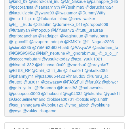
@kmd_09
@morokoshi_inu
@Mr_Sakaue
@painapple_365
@pecorarista
@sansan19th
@Yteshima3
@daruchan524
@kazukiigeta
@ywara93
@twakamor
@DummyWitty
@n_u_l_l_p_o
@Takaoka_hima
@crow_walker_
@B_T_Budo
@distatim
@doraneko_b1f
@dropout009
@futamyan
@mopcup
@MYusan72
@tutu_urauraa
@gnbrganchan
@sadajpe1
@yaginuuun
@matyubara
@_gucciiiii
@azupero_adolph
@KMKTo
@T_Nagata2296
@siero5335
@YSMriiXS62Fhah5
@AAkyuAA
@asteriam_fp
@KSKSKSKS2
@NaP_neptune
@_ignorabimus_
@_o_o__r
@socceryabutani
@yusukekoday
@aza_yuuki1021
@hisami1332
@shimasan0x00
@zaoriku0
@arayake7
@BT53_RP
@Chiri_Chiri_Jin
@h1sat0r1
@hkefka385
@johannyjm1
@juza06654422
@narudo3
@rururu_ac
@ruto3
@ui3011
@zawazaw
@FAX2Full
@furuX2
@gbiwer
@goto_yuta_
@iBotamon
@KurokiA3
@naftaworks
@pocopoco0000
@rinokuchi
@sg04332
@tokuhira
@yuuk1t
@JacquelineAmano
@oldsea00731
@otipls
@plaintiff1
@sei_shinagawa
@uboku123
@yme_akoch
@yokkuns
@yoya
@zukky_rikugame