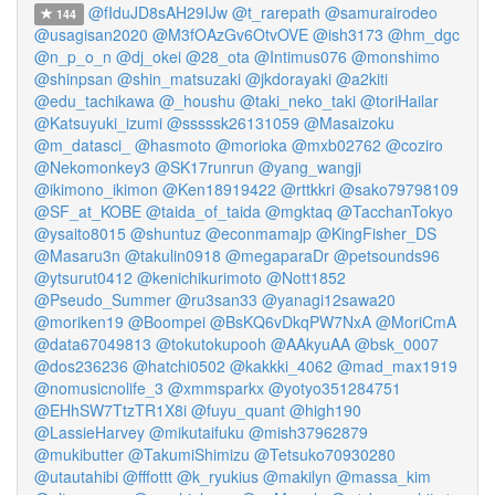
@fIduJD8sAH29IJw
@t_rarepath
@samurairodeo
144
@usagisan2020
@M3fOAzGv6OtvOVE
@ish3173
@hm_dgc
@n_p_o_n
@dj_okei
@28_ota
@Intimus076
@monshimo
@shinpsan
@shin_matsuzaki
@jkdorayaki
@a2kiti
@edu_tachikawa
@_houshu
@taki_neko_taki
@toriHailar
@Katsuyuki_izumi
@sssssk26131059
@Masaizoku
@m_datasci_
@hasmoto
@morioka
@mxb02762
@coziro
@Nekomonkey3
@SK17runrun
@yang_wangji
@ikimono_ikimon
@Ken18919422
@rttkkri
@sako79798109
@SF_at_KOBE
@taida_of_taida
@mgktaq
@TacchanTokyo
@ysaito8015
@shuntuz
@econmamajp
@KingFisher_DS
@Masaru3n
@takulin0918
@megaparaDr
@petsounds96
@ytsurut0412
@kenichikurimoto
@Nott1852
@Pseudo_Summer
@ru3san33
@yanagi12sawa20
@moriken19
@Boompei
@BsKQ6vDkqPW7NxA
@MoriCmA
@data67049813
@tokutokupooh
@AAkyuAA
@bsk_0007
@dos236236
@hatchi0502
@kakkki_4062
@mad_max1919
@nomusicnolife_3
@xmmsparkx
@yotyo351284751
@EHhSW7TtzTR1X8i
@fuyu_quant
@high190
@LassieHarvey
@mikutaifuku
@mish37962879
@mukibutter
@TakumiShimizu
@Tetsuko70930280
@utautahibi
@fffottt
@k_ryukius
@makilyn
@massa_kim