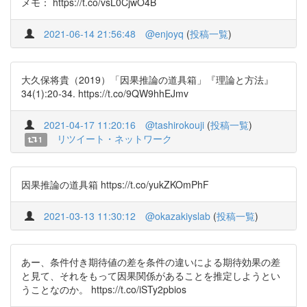
メモ： https://t.co/vsL0CjwO4B
2021-06-14 21:56:48
@enjoyq
(
投稿一覧
)
大久保将貴（2019）「因果推論の道具箱」『理論と方法』
34(1):20-34. https://t.co/9QW9hhEJmv
2021-04-17 11:20:16
@tashirokouji
(
投稿一覧
)
リツイート・ネットワーク
1
因果推論の道具箱 https://t.co/yukZKOmPhF
2021-03-13 11:30:12
@okazakiyslab
(
投稿一覧
)
あー、条件付き期待値の差を条件の違いによる期待効果の差
と見て、それをもって因果関係があることを推定しようとい
うことなのか。 https://t.co/iSTy2pbios