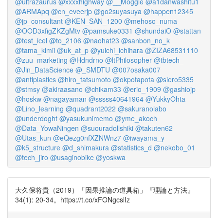
@ultrazaurus
@xxxxhighway
@__Moggle
@a1danwashitu1
@ARMApq
@cn_eveerjp
@go2suyasuya
@happen12345
@jp_consultant
@KEN_SAN_1200
@mehoso_numa
@OOD3xfigZKZgMtv
@pamsuke0331
@shundaiO
@stattan
@test_icel
@to_2106
@naohat23
@sanbon_no_k
@tama_kimii
@uk_at_p
@yuichi_ichihara
@ZIZA68531110
@zuu_marketing
@Hdndrno
@ltPhilosopher
@tbtech_
@Jin_DataScience
@_SMDTU
@007osaka007
@antiplastics
@hiro_tatsumoto
@okpotapota
@siero5335
@stmsy
@akiraasano
@chikam33
@erio_1909
@gashiojp
@hoskw
@nagayaman
@sssss40641964
@YukkyOhta
@Lino_learning
@quadrant2022
@sakuranolabo
@underdoght
@yasukunimemo
@yme_akoch
@Data_YowaNingen
@suouradollshiki
@takuten62
@Utas_kun
@eQezg0nfXZNWnz7
@iwayama_y
@k5_structure
@d_shimakura
@statistics_d
@nekobo_01
@tech_jiro
@usaginobike
@yoskwa
大久保将貴（2019）「因果推論の道具箱」『理論と方法』
34(1): 20-34。https://t.co/xFONgcslIz