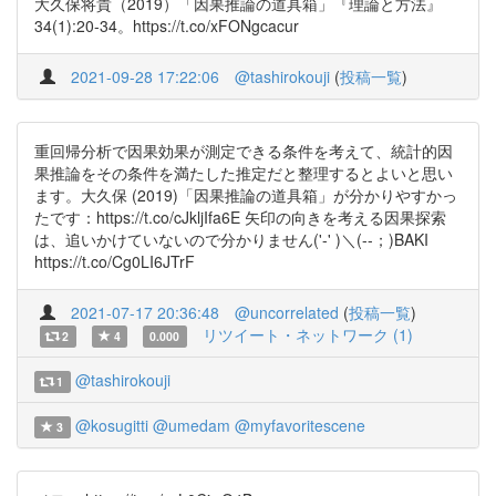
大久保将貴（2019）「因果推論の道具箱」『理論と方法』
34(1):20-34。https://t.co/xFONgcacur
2021-09-28 17:22:06
@tashirokouji
(
投稿一覧
)
重回帰分析で因果効果が測定できる条件を考えて、統計的因
果推論をその条件を満たした推定だと整理するとよいと思い
ます。大久保 (2019)「因果推論の道具箱」が分かりやすかっ
たです：https://t.co/cJkljIfa6E 矢印の向きを考える因果探索
は、追いかけていないので分かりません('-' )＼(--；)BAKI
https://t.co/Cg0LI6JTrF
2021-07-17 20:36:48
@uncorrelated
(
投稿一覧
)
リツイート・ネットワーク (1)
2
4
0.000
@tashirokouji
1
@kosugitti
@umedam
@myfavoritescene
3