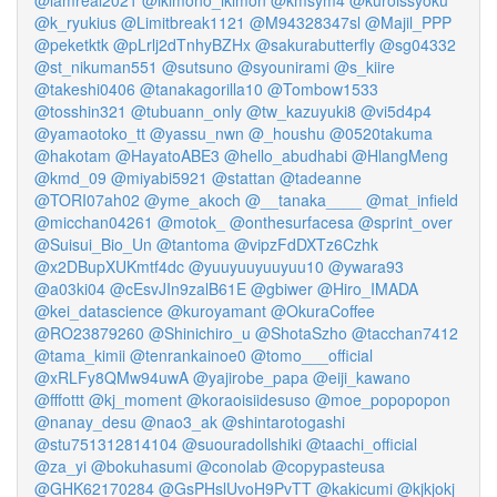
@iamreal2021
@ikimono_ikimon
@kmsym4
@kuroissyoku
@k_ryukius
@Limitbreak1121
@M94328347sl
@Majil_PPP
@peketktk
@pLrlj2dTnhyBZHx
@sakurabutterfly
@sg04332
@st_nikuman551
@sutsuno
@syounirami
@s_kiire
@takeshi0406
@tanakagorilla10
@Tombow1533
@tosshin321
@tubuann_only
@tw_kazuyuki8
@vi5d4p4
@yamaotoko_tt
@yassu_nwn
@_houshu
@0520takuma
@hakotam
@HayatoABE3
@hello_abudhabi
@HlangMeng
@kmd_09
@miyabi5921
@stattan
@tadeanne
@TORI07ah02
@yme_akoch
@__tanaka____
@mat_infield
@micchan04261
@motok_
@onthesurfacesa
@sprint_over
@Suisui_Bio_Un
@tantoma
@vipzFdDXTz6Czhk
@x2DBupXUKmtf4dc
@yuuyuuyuuyuu10
@ywara93
@a03ki04
@cEsvJIn9zalB61E
@gbiwer
@Hiro_IMADA
@kei_datascience
@kuroyamant
@OkuraCoffee
@RO23879260
@Shinichiro_u
@ShotaSzho
@tacchan7412
@tama_kimii
@tenrankainoe0
@tomo___official
@xRLFy8QMw94uwA
@yajirobe_papa
@eiji_kawano
@fffottt
@kj_moment
@koraoisiidesuso
@moe_popopopon
@nanay_desu
@nao3_ak
@shintarotogashi
@stu751312814104
@suouradollshiki
@taachi_official
@za_yi
@bokuhasumi
@conolab
@copypasteusa
@GHK62170284
@GsPHslUvoH9PvTT
@kakicumi
@kjkjokj