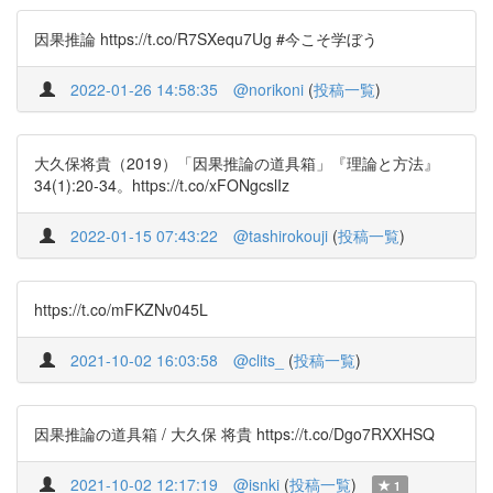
因果推論 https://t.co/R7SXequ7Ug #今こそ学ぼう
2022-01-26 14:58:35
@norikoni
(
投稿一覧
)
大久保将貴（2019）「因果推論の道具箱」『理論と方法』
34(1):20-34。https://t.co/xFONgcslIz
2022-01-15 07:43:22
@tashirokouji
(
投稿一覧
)
https://t.co/mFKZNv045L
2021-10-02 16:03:58
@clits_
(
投稿一覧
)
因果推論の道具箱 / 大久保 将貴 https://t.co/Dgo7RXXHSQ
2021-10-02 12:17:19
@isnki
(
投稿一覧
)
1