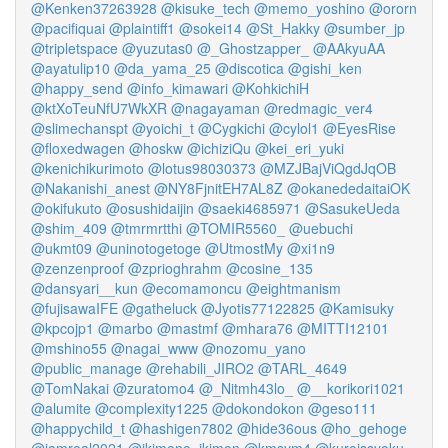
@Kenken37263928
@kisuke_tech
@memo_yoshino
@ororn
@pacifiquai
@plaintiff1
@sokei14
@St_Hakky
@sumber_jp
@tripletspace
@yuzutas0
@_Ghostzapper_
@AAkyuAA
@ayatulip10
@da_yama_25
@discotica
@gishi_ken
@happy_send
@info_kimawari
@KohkichiH
@ktXoTeuNfU7WkXR
@nagayaman
@redmagic_ver4
@slimechanspt
@yoichi_t
@Cygkichi
@cylol1
@EyesRise
@floxedwagen
@hoskw
@ichiziQu
@kei_eri_yuki
@kenichikurimoto
@lotus98030373
@MZJBajViQgdJqOB
@Nakanishi_anest
@NY8FjnitEH7AL8Z
@okanededaitaiOK
@okifukuto
@osushidaijin
@saeki4685971
@SasukeUeda
@shim_409
@tmrmrtthi
@TOMIR5560_
@uebuchi
@ukmt09
@uninotogetoge
@UtmostMy
@xi1n9
@zenzenproof
@zprioghrahm
@cosine_135
@dansyari__kun
@ecomamoncu
@eightmanism
@fujisawaIFE
@gatheluck
@Jyotis77122825
@Kamisuky
@kpcojp1
@marbo
@mastmf
@mhara76
@MITTI12101
@mshino55
@nagai_www
@nozomu_yano
@public_manage
@rehabili_JIRO2
@TARL_4649
@TomNakai
@zuratomo4
@_Nitmh43lo_
@__korikori1021
@alumite
@complexity1225
@dokondokon
@geso111
@happychild_t
@hashigen7802
@hide36ous
@ho_gehoge