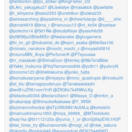
@Ishitonton
@jizo_striker
@KingFisher_DS
@LArc_yakugaku27
@Llawlalye
@masakick
@paellatte
@r_ishiyama
@sato2353
@unebikun
@utaka233
@airesearching
@ayashima_m
@cheerfularge
@d____shin
@jarcat4819
@jima_r
@nanuuuu13
@nt_4o54
@oystaar
@potecho14
@Sd1Wa
@study8faye
@yasuhito58
@yNKWpc2B0ieMIEn
@fwatanabe
@girugamera
@hi_im_g0
@industrial_ds
@kaori_asaba
@KkkSss106
@minato_narukore
@mochi_mochi_z
@moyashi0816
@neuroABN_Anya
@PerfumerK
@PTsyousaa
@rr_masakaki
@ShimaEcon
@t4mkq
@WaTersBible
@Yakki_Inukuma
@YojiYamamoto806
@yotb11
@yutoryN
@zorome123
@0046takuma
@junko_fujita
@komakusaryama
@miyayou
@mmc_quadruple
@rinokuchi
@st_ktu
@tamagoyuderuyo
@Tanakawatashi
@wvB1uZR61vomYnR
@ZflGKx7k4NWvLKg
@fafacloud0306
@kotaro3taro1
@Maaya_O
@mrkm_a
@nakanipip
@ShinsukeAsakawa
@Y_IWSK
@azimannnihonkai
@dTpVWzNN1Ac5ALq
@koheiichi
@mamushimamu1953
@miya_99999_
@MTkotokoto
@say1ka
@t01112125a
@yuma_1_or
@cnGjX4pEVlc1H3P
@dai_fores_try
@kumanomido
@mogi_v2
@nise_sakura
@nkmrtty
@pololo648
@anyonedust
@D67544896D