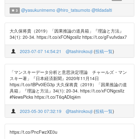
@yasukunimemo
@hiro_tatsumoto
@tildadalti
3
大久保将貴（2019）「因果推論の道具箱」『理論と方法』
34(1): 20-34. https://t.co/xFONgcslIz https://t.co/gFvufvdax7
2023-07-07 14:54:21
@tashirokouji
(
投稿一覧
)
「マンスキーデータ分析と意思決定理論 チャールズ・マン
スキー著」『日本経済新聞』2020年11月14日
https://t.co/tBPv0lEG3p 大久保将貴（2019）「因果推論の道
具箱」『理論と方法』34(1): 20-34. https://t.co/xFONgcslIz
#NewsPicks https://t.co/T6qADIqj4m
2023-05-30 07:32:19
@tashirokouji
(
投稿一覧
)
https://t.co/PncFwzXE0u