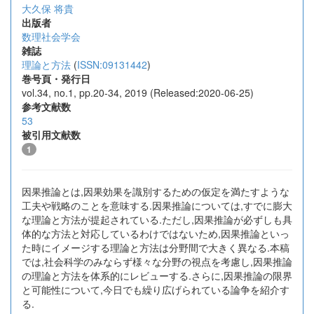
大久保 将貴
出版者
数理社会学会
雑誌
理論と方法
(
ISSN:09131442
)
巻号頁・発行日
vol.34, no.1, pp.20-34, 2019 (Released:2020-06-25)
参考文献数
53
被引用文献数
1
因果推論とは,因果効果を識別するための仮定を満たすような
工夫や戦略のことを意味する.因果推論については,すでに膨大
な理論と方法が提起されている.ただし,因果推論が必ずしも具
体的な方法と対応しているわけではないため,因果推論といっ
た時にイメージする理論と方法は分野間で大きく異なる.本稿
では,社会科学のみならず様々な分野の視点を考慮し,因果推論
の理論と方法を体系的にレビューする.さらに,因果推論の限界
と可能性について,今日でも繰り広げられている論争を紹介す
る.