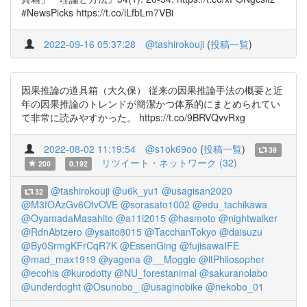
#NewsPicks https://t.co/iLfbLm7VBi
2022-09-16 05:37:28
@tashirokouji
(
投稿一覧
)
因果推論の道具箱（大久保） 従来の因果推論手法の概要と近
年の因果推論のトレンドが簡潔かつ体系的にまとめられてい
て非常に読みやすかった。 https://t.co/9BRVQvvRxg
2022-08-02 11:19:54
@s1ok69oo
(
投稿一覧
)
39
リツイート・ネットワーク (32)
200
0.192
@tashirokouji
@u6k_yu1
@usagisan2020
32
@M3fOAzGv6OtvOVE
@sorasato1002
@edu_tachikawa
@OyamadaMasahito
@a11i2015
@hasmoto
@nightwalker
@RdnAbtzero
@ysaito8015
@TacchanTokyo
@daisuzu
@By0SrmgKFrCqR7K
@EssenGing
@fujisawaIFE
@mad_max1919
@yagena
@__Moggle
@ltPhilosopher
@ecohis
@kurodotty
@NU_forestanimal
@sakuranolabo
@underdoght
@Osunobo_
@usaginobike
@nekobo_01