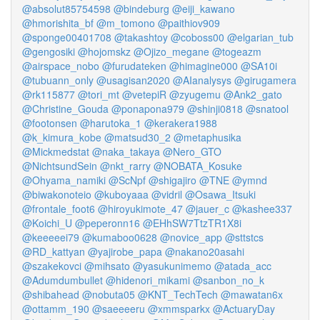
@absolut85754598
@bindeburg
@eiji_kawano
@hmorishita_bf
@m_tomono
@paithiov909
@sponge00401708
@takashtoy
@coboss00
@elgarian_tub
@gengosiki
@hojomskz
@Ojizo_megane
@togeazm
@airspace_nobo
@furudateken
@himagine000
@SA10i
@tubuann_only
@usagisan2020
@AIanalysys
@girugamera
@rk115877
@tori_mt
@vetepiR
@zyugemu
@Ank2_gato
@Christine_Gouda
@ponapona979
@shinji0818
@snatool
@footonsen
@harutoka_1
@kerakera1988
@k_kimura_kobe
@matsud30_2
@metaphusika
@Mickmedstat
@naka_takaya
@Nero_GTO
@NichtsundSein
@nkt_rarry
@NOBATA_Kosuke
@Ohyama_namiki
@ScNpf
@shigajiro
@TNE
@ymnd
@biwakonoteio
@kuboyaaa
@vidril
@Osawa_Itsuki
@frontale_foot6
@hiroyukimote_47
@jauer_c
@kashee337
@Koichi_U
@peperonn16
@EHhSW7TtzTR1X8i
@keeeeei79
@kumaboo0628
@novice_app
@sttstcs
@RD_kattyan
@yajirobe_papa
@nakano20asahi
@szakekovci
@mihsato
@yasukunimemo
@atada_acc
@Adumdumbullet
@hidenori_mikami
@sanbon_no_k
@shibahead
@nobuta05
@KNT_TechTech
@mawatan6x
@ottamm_190
@saeeeeru
@xmmsparkx
@ActuaryDay