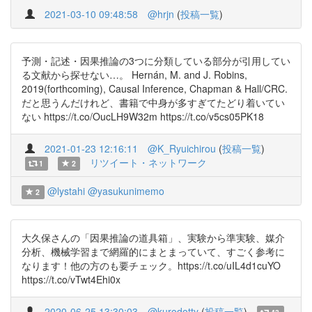
2021-03-10 09:48:58
@hrjn
(
投稿一覧
)
予測・記述・因果推論の3つに分類している部分が引用してい
る文献から探せない…。 Hernán, M. and J. Robins,
2019(forthcoming), Causal Inference, Chapman & Hall/CRC.
だと思うんだけれど、書籍で中身が多すぎてたどり着いてい
ない https://t.co/OucLH9W32m https://t.co/v5cs05PK18
2021-01-23 12:16:11
@K_Ryuichirou
(
投稿一覧
)
リツイート・ネットワーク
1
2
@lystahi
@yasukunimemo
2
大久保さんの「因果推論の道具箱」、実験から準実験、媒介
分析、機械学習まで網羅的にまとまっていて、すごく参考に
なります！他の方のも要チェック。https://t.co/uIL4d1cuYO
https://t.co/vTwt4Ehi0x
2020-06-25 13:30:03
@kurodotty
(
投稿一覧
)