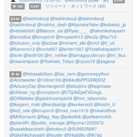
43
リツイート・ネットワーク (43)
144
0.047
@tashirokouji
@tashirokouji
@tashirokouji
43
@tashirokouji
@mahha_dash
@KiyotakaYabe
@kobakaz_jp
@retolab000
@Baboon_sai
@Ryao____
@takehikohayashi
@anosillus
@korupon9
@moyasshi15
@ku2p
@fqz7c3
@tubuann_only
@sc2sw
@minami_siki
@cm3
@0_u0
@Kamono12
@norio567
@lenter1927
@YutaKobayashi11
@isnki
@iso8100
@m_nshkw
@tamagoyuderuyo
@tm_tkuc
@ceaverspace
@Yoshiaki_Tokyo
@ryozo18
@yagena
@tebasaki3bon
@tao_zero
@gomorepython
45
@Airetweeter
@109rai109
@684v9bPPGXWjXHZ
@ActuaryDay
@arctangent3
@atsujimo
@bagncase
@chitose_ng
@complyxm
@CTg3kEjwEVEvugL
@DrMaitake
@gaishinoemplo09
@hiro_tatsumoto
@ikegami_maki
@kenjisatojp
@kenkensz9
@Koichi_U
@koji_oda
@korupon9
@mad_max1919
@mkatolithos
@MrKomachi
@Nag_Nay
@peketktk
@pelikanm400
@plaintiff1
@public_manage
@Ryoma12025872
@sasakikazutoshi
@shokou5
@SUNSUN987
@takehikohayashi
@teuder
@tf4qdd9u
@tk7ag