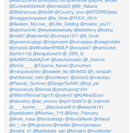
@kaku223456
@naoya82708
@Soraotwi
@spine_wataei
@Curiosi46542428
@kenta0220
@Mr_Sakaue
@Shishamous
@Six28f
@Country_revo
@INTERROdista
@maggyotonpeisan
@ta_chias
@YUUU_0910
@Awaken_MyLove_
@Little_Gidding
@maybe_you77
@pipichan540
@woykiakesekaiky
@kitekiferry
@kotetu
@ruids7
@takuten62
@zumaya1217
@8_furu8
@ganemarugogo
@orgsmysok
@tumupapa
@usaginobike
@ymatzki
@4Wnu8wrHFKklfLP
@arayake7
@hartzucker
@philo1132
@soapstone03
@_DEN_G
@AdIMlCU9a6iAZmK
@bokuhamaster
@i_brahms
@kmrw____
@Toyama_Kanari
@umurheni
@manpukuichiro
@osawak_8jo
@tnk052
@t_rarepath
@whitehead_nishi
@cechkeep1
@chotoQ
@matubyu
@Pseudo_Summer
@DesignTechM1
@huji_pw
@mycostudy
@sirosia
@yinshuyong1234
@SNhmRNmosF2gmYt
@yokmt7
@KirAthe3Econ
@takusirou
@aki_smomo
@sy31329972
@_kojimold
@____kyohei____
@dorarara0818
@kwsm04151
@gadabaten
@Mathieu_715
@Shao_February
@Anek_mass
@femtodesign
@HondaNaoki
@riiiacat
@s_i_nis
@Kugusuma
@medbb
@moriyamapyu
@yosha_01
@kakitubata_san
@kimajins
@mukibutter