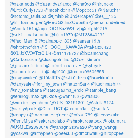
@nakamods
@biasandvariance
@cha9ro
@hirunoko_
@LittleCurly1729
@meshidenn
@Mopepe51
@Naruch11
@notomo_tsukuba
@tjmlab
@UndercapeY
@es__135
@hit_hamburger
@MeGG2timZOwbs6n
@nena_undefined
@Amuta151
@aqcUOQ1SbZWGLvj
@drlight0715
@koki__matsumoto
@lojun1970
@MT33940232
@Pac_Man_5
@painapple_365
@sansan19th
@shitofthefkhrt
@SHOGO__KAWADA
@takaito0423
@XUJoXVOvTxtCIU4
@a11178727
@bjbamchang
@Carbonarda
@closingofmind
@Dice_Kimura
@guutare_indoor
@hornet_chan_JP
@kyhrysk
@lemon_love_11
@migii000
@tommy96609555
@utagawake0
@19tottiTo
@4410_kzm
@brackkurifu
@danysaki
@for_my_town
@hattoriSan4
@kuchinashi74
@my_tomabana
@saiougauma_endo
@sample_bang
@tetekoguma2
@tuktoe
@wan4fu2
@was800
@wonder_synchem
@YUSU03191801
@Astella6174
@barny6pack
@Chat_UCT
@haradaiko1
@ke_ta3
@konpyu
@menma_engineer
@miya_789
@necobasket
@PtmyMiya
@sakuranolabo
@shirokurosatodx
@tokumura
@USMLE82893046
@yanagi12sawa20
@yang_wangji
@yoskwa
@althyphen
@beesuu
@dmoriwaki
@hiropppee