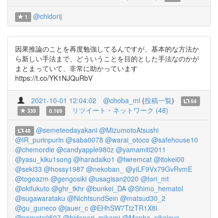
@chidorij
1
因果推論のことを再度勉強してるんですが、基本的な方法か
ら新しい手法まで、どういうことを目的とした手法なのかが
まとまっていて、非常に助かっています
https://t.co/YK1NJQuRbV
2021-10-01 12:04:02
@choba_ml
(
投稿一覧
)
54
リツイート・ネットワーク (48)
339
0.169
@semeteodayakani
@MizumotoAtsushi
48
@IR_purinpurin
@saba0078
@warai_otoco
@safehouse10
@chemordie
@candyapple980z
@yamamiti2011
@yasu_kiku1song
@haradaiko1
@twremcat
@itokei00
@seki33
@hossy1987
@nekoban_
@yiLF9Vx79GvRvmE
@togeazm
@gengosiki
@usagisan2020
@tori_mt
@okifukuto
@ghr_tkhr
@bunkei_DA
@Shimo_hematol
@sugawarataku
@NichtsundSein
@matsud30_2
@gu_guneco
@jauer_c
@EHhSW7TtzTR1X8i
@pometa0507
@hidenori_mikami
@Mepha_nikolove