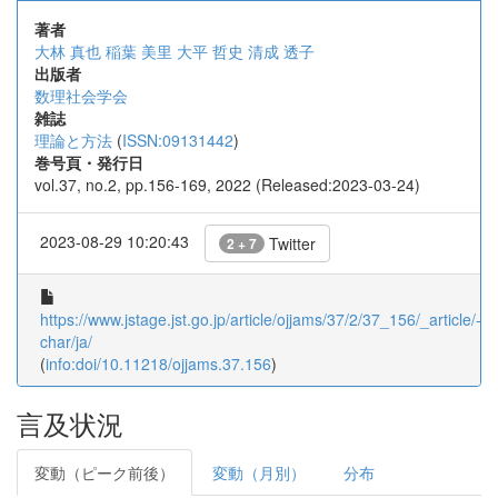
著者
大林 真也
稲葉 美里
大平 哲史
清成 透子
出版者
数理社会学会
雑誌
理論と方法
(
ISSN:09131442
)
巻号頁・発行日
vol.37, no.2, pp.156-169, 2022 (Released:2023-03-24)
2023-08-29 10:20:43
Twitter
2 + 7
https://www.jstage.jst.go.jp/article/ojjams/37/2/37_156/_article/-
char/ja/
(
info:doi/10.11218/ojjams.37.156
)
言及状況
変動（ピーク前後）
変動（月別）
分布