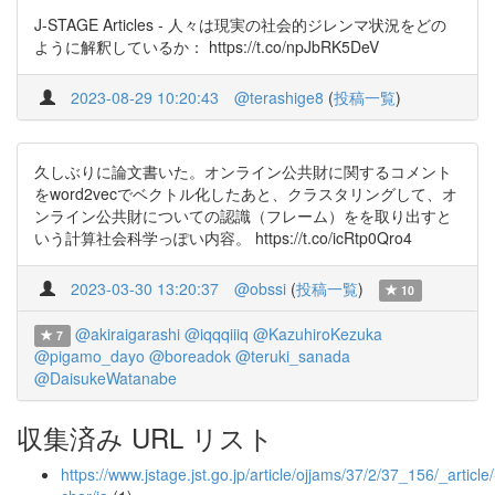
J-STAGE Articles - 人々は現実の社会的ジレンマ状況をどの
ように解釈しているか： https://t.co/npJbRK5DeV
2023-08-29 10:20:43
@terashige8
(
投稿一覧
)
久しぶりに論文書いた。オンライン公共財に関するコメント
をword2vecでベクトル化したあと、クラスタリングして、オ
ンライン公共財についての認識（フレーム）をを取り出すと
いう計算社会科学っぽい内容。 https://t.co/icRtp0Qro4
2023-03-30 13:20:37
@obssi
(
投稿一覧
)
10
@akiraigarashi
@iqqqiiiq
@KazuhiroKezuka
7
@pigamo_dayo
@boreadok
@teruki_sanada
@DaisukeWatanabe
収集済み URL リスト
https://www.jstage.jst.go.jp/article/ojjams/37/2/37_156/_article/