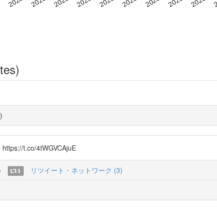
tes)
)
s://t.co/4tWGVCAjuE
)
リツイート・ネットワーク (3)
3