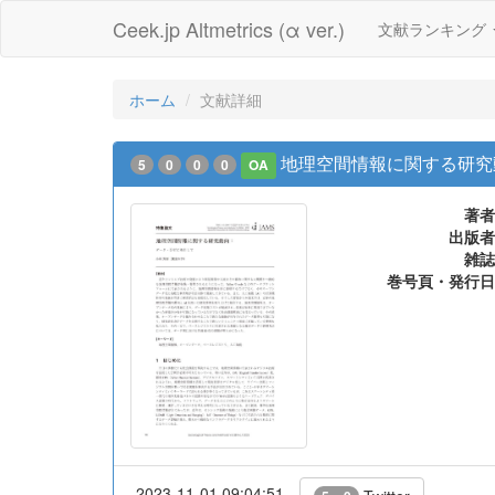
Ceek.jp Altmetrics (α ver.)
文献ランキング
ホーム
文献詳細
地理空間情報に関する研究
5
0
0
0
OA
著者
出版者
雑誌
巻号頁・発行日
2023-11-01 09:04:51