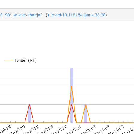
38_98/_article/-char/ja/
(
info:doi/10.11218/ojjams.38.98
)
Twitter (RT)
2023-11-06
2023-11-09
2023-11
-10-16
2
2023-10-19
2023-10-22
2023-10-25
2023-10-28
2023-10-31
2023-11-03