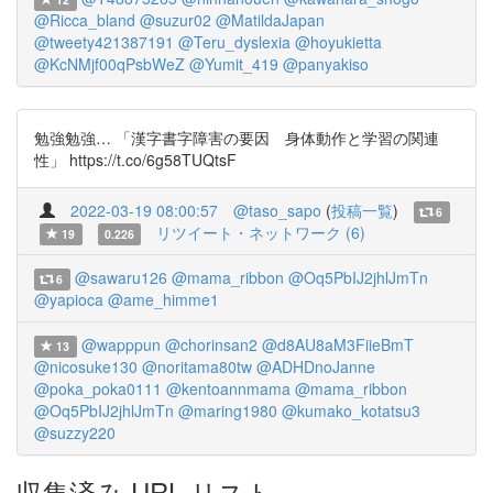
@Ricca_bland
@suzur02
@MatildaJapan
@tweety421387191
@Teru_dyslexia
@hoyukietta
@KcNMjf00qPsbWeZ
@Yumit_419
@panyakiso
勉強勉強… 「漢字書字障害の要因 身体動作と学習の関連
性」 https://t.co/6g58TUQtsF
2022-03-19 08:00:57
@taso_sapo
(
投稿一覧
)
6
リツイート・ネットワーク (6)
19
0.226
@sawaru126
@mama_ribbon
@Oq5PbIJ2jhlJmTn
6
@yapioca
@ame_himme1
@wapppun
@chorinsan2
@d8AU8aM3FiieBmT
13
@nicosuke130
@noritama80tw
@ADHDnoJanne
@poka_poka0111
@kentoannmama
@mama_ribbon
@Oq5PbIJ2jhlJmTn
@maring1980
@kumako_kotatsu3
@suzzy220
収集済み URL リスト