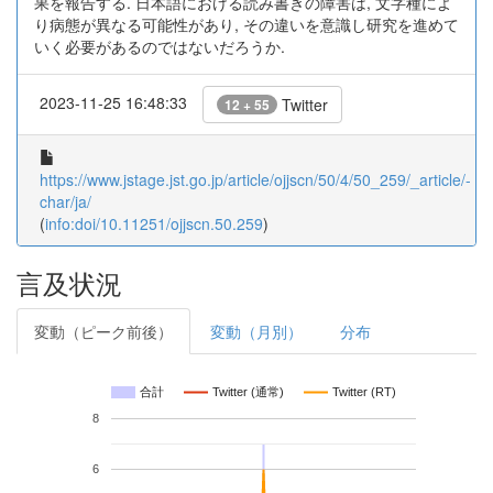
果を報告する. 日本語における読み書きの障害は, 文字種によ
り病態が異なる可能性があり, その違いを意識し研究を進めて
いく必要があるのではないだろうか.
2023-11-25 16:48:33
Twitter
12 + 55
https://www.jstage.jst.go.jp/article/ojjscn/50/4/50_259/_article/-
char/ja/
(
info:doi/10.11251/ojjscn.50.259
)
言及状況
変動（ピーク前後）
変動（月別）
分布
合計
Twitter (通常)
Twitter (RT)
8
6