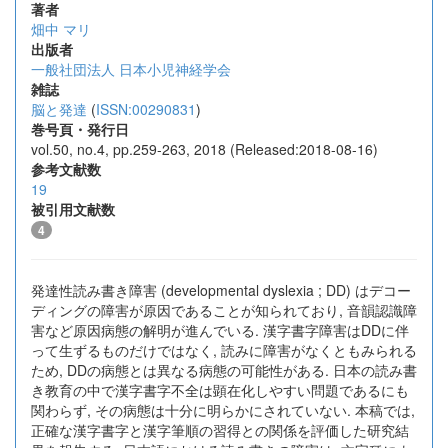
著者
畑中 マリ
出版者
一般社団法人 日本小児神経学会
雑誌
脳と発達
(
ISSN:00290831
)
巻号頁・発行日
vol.50, no.4, pp.259-263, 2018 (Released:2018-08-16)
参考文献数
19
被引用文献数
4
発達性読み書き障害 (developmental dyslexia ; DD) はデコー
ディングの障害が原因であることが知られており, 音韻認識障
害など原因病態の解明が進んでいる. 漢字書字障害はDDに伴
って生ずるものだけではなく, 読みに障害がなくともみられる
ため, DDの病態とは異なる病態の可能性がある. 日本の読み書
き教育の中で漢字書字不全は顕在化しやすい問題であるにも
関わらず, その病態は十分に明らかにされていない. 本稿では,
正確な漢字書字と漢字筆順の習得との関係を評価した研究結