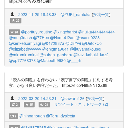
https://t.co/VVXXf4Q9hh
2023-11-25 16:48:33
@YUKI_nantoka
(
投稿一覧
)
29
@porituyuroutine
@xingchariot
@nuika4444444444
20
@meg3dash
@77Rec
@HomeU2aq
@asaco0228
@kenketsumiyagi
@0472837a
@D8Ywi
@DetoxCo
@elizabethvvvvvv
@enigma9641
@Ikuyamakousei
@mirumiruminai
@suiren_ganbaru
@kaz_kabuki_kaz2
@pp77768378
@Macbeth9980
@___rtr
「読みの問題」を伴わない「漢字書字の問題」に対する考
察、かなり良い内容だった。 https://t.co/N9ENNT2Z68
2022-03-20 14:23:21
@sawaru126
(
投稿一覧
)
リツイート・ネットワーク (2)
2
15
0.408
@ninnanouen
@Teru_dyslexia
2
@T48875265
@ninnanouen
@kawahara_shogo
12