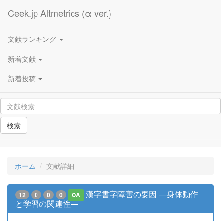
Ceek.jp Altmetrics (α ver.)
文献ランキング
新着文献
新着投稿
検索
ホーム
文献詳細
漢字書字障害の要因 ―身体動作
12
0
0
0
OA
と学習の関連性―