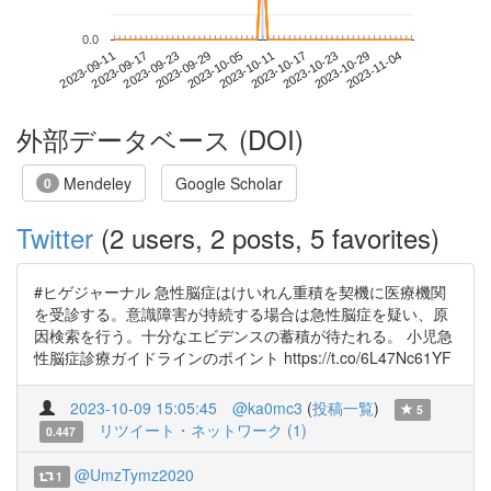
0.0
2023-10-29
2023-09-11
2023-09-29
2023-10-17
2023-11-04
2023-09-17
2023-10-05
2023-10-23
2023-09-23
2023-10-11
外部データベース (DOI)
Mendeley
Google Scholar
0
Twitter
(2 users, 2 posts, 5 favorites)
#ヒゲジャーナル 急性脳症はけいれん重積を契機に医療機関
を受診する。意識障害が持続する場合は急性脳症を疑い、原
因検索を行う。十分なエビデンスの蓄積が待たれる。 小児急
性脳症診療ガイドラインのポイント https://t.co/6L47Nc61YF
2023-10-09 15:05:45
@ka0mc3
(
投稿一覧
)
5
リツイート・ネットワーク (1)
0.447
@UmzTymz2020
1