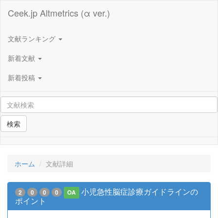
Ceek.jp Altmetrics (α ver.)
文献ランキング
新着文献
新着投稿
検索
ホーム
文献詳細
小児急性脳症診療ガイドラインの
2
0
0
0
OA
ポイント