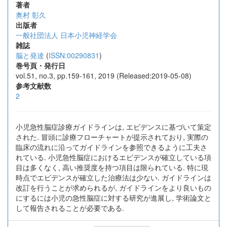
著者
奥村 彰久
出版者
一般社団法人 日本小児神経学会
雑誌
脳と発達
(
ISSN:00290831
)
巻号頁・発行日
vol.51, no.3, pp.159-161, 2019 (Released:2019-05-08)
参考文献数
2
小児急性脳症診療ガイドラインは, エビデンスに基づいて策定
された. 冒頭に診療フローチャートが提示されており, 実際の
臨床の流れに沿ってガイドラインを参照できるように工夫さ
れている. 小児急性脳症におけるエビデンスが確立している項
目は多くなく, 高い推奨度を持つ項目は限られている. 特に現
時点でエビデンスが確立した治療法は少ない. ガイドラインは
改訂を行うことが求められるが, ガイドラインをより良いもの
にするには小児の急性脳症に対する研究が進展し, 学術論文と
して報告されることが必要である.