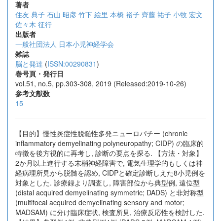
著者
住友 典子
石山 昭彦
竹下 絵里
本橋 裕子
齊藤 祐子
小牧 宏文
佐々木 征行
出版者
一般社団法人 日本小児神経学会
雑誌
脳と発達
(
ISSN:00290831
)
巻号頁・発行日
vol.51, no.5, pp.303-308, 2019 (Released:2019-10-26)
参考文献数
15
【目的】慢性炎症性脱髄性多発ニューロパチー (chronic
inflammatory demyelinating polyneuropathy; CIDP) の臨床的
特徴を後方視的に再考し, 診断の要点を探る. 【方法・対象】
2か月以上進行する末梢神経障害で, 電気生理学的もしくは神
経病理所見から脱髄を認め, CIDPと確定診断しえた8小児例を
対象とした. 診療録より調査し, 障害部位から典型例, 遠位型
(distal acquired demyelinating symmetric; DADS) と非対称型
(multifocal acquired demyelinating sensory and motor;
MADSAM) に分け臨床症状, 検査所見, 治療反応性を検討した.