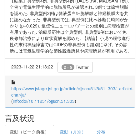
【結果】典型例4例, 非典型例4例 (DADS 3例, MADSAM 1例).
全例で電気生理学的に脱髄所見が確認され, 3例では節性脱髄
を認めた. 非典型例2例は髄液蛋白細胞解離と神経根腫大を共
に認めなかった. 非典型例では, 典型例に比べ診断に時間がか
かり (p=0.029), 遺伝性ニューロパチーとの鑑別に病理検査が
有用であった. 治療反応性は全典型例, 非典型2例において免
疫修飾治療により症状寛解を認めた. 【結論】小児の緩徐進行
性の末梢神経障害ではCIDPの非典型例も鑑別に挙げ, その診
断には電気生理学的な節性脱髄所見や病理所見が有用である.
2023-11-22 21:13:22
Twitter
2 + 5
https://www.jstage.jst.go.jp/article/ojjscn/51/5/51_303/_article/-
char/ja/
(
info:doi/10.11251/ojjscn.51.303
)
言及状況
変動（ピーク前後）
変動（月別）
分布