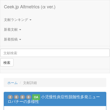
Ceek.jp Altmetrics (α ver.)
文献ランキング
新着文献
新着投稿
検索
ホーム
文献詳細
小児慢性炎症性脱髄性多発ニュー
2
0
0
0
OA
ロパチーの多様性