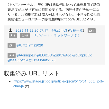
#ヒゲジャーナル 小児CIDPは典型例に比べて非典型例で診断
難易度が上がり有意に時間を要する。病理検査が決め手にな
りうる。治療抵抗性は成人例よりも少ない。 小児慢性炎症性
脱髄性ニューロパチーの多様性https://t.co/WDz3GZM7AL
2023-11-22 20:57:17
@ka0mc3
(
投稿一覧
)
1
リツイート・ネットワーク (1)
5
0.447
@UmzTymz2020
1
@AoringoDr
@EOItOChZu8CWA8q
@oO0pii0Oo
5
@s1109y214
@UmzTymz2020
収集済み URL リスト
https://www.jstage.jst.go.jp/article/ojjscn/51/5/51_303/_pdf/-
char/ja
(2)