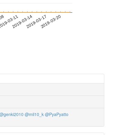
-08
019-03-11
2019-03-14
2019-03-17
2019-03-20
@genki2010
@mil10_k
@PyaPyatto