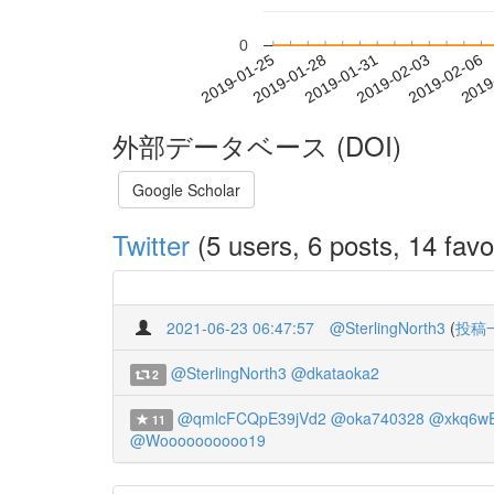
0
2019-01-31
2019-02-03
2019-02-06
2019
2019-01-25
2019-01-28
外部データベース (DOI)
Google Scholar
Twitter
(5 users, 6 posts, 14 favo
2021-06-23 06:47:57
@SterlingNorth3
(
投稿
@SterlingNorth3
@dkataoka2
2
@qmlcFCQpE39jVd2
@oka740328
@xkq6wE
11
@Woooooooooo19