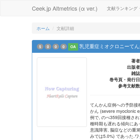
Ceek.jp Altmetrics (α ver.)
文献ランキング
ホーム
文献詳細
乳児重症ミオクロニーてんか
5
0
0
0
OA
著者
出版者
雑誌
巻号頁・発行日
参考文献数
てんかん症例への予防接
かん (severe myocl
例で, のべ359回接種さ
種時期も遅れる傾向にあっ
意識障害, 脳症などの重篤な
みでは5.0%) であった