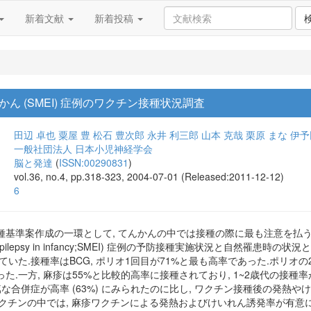
新着文献
新着投稿
ん (SMEI) 症例のワクチン接種状況調査
田辺 卓也
粟屋 豊
松石 豊次郎
永井 利三郎
山本 克哉
栗原 まな
伊予
一般社団法人 日本小児神経学会
脳と発達
(
ISSN:00290831
)
vol.36, no.4, pp.318-323, 2004-07-01 (Released:2011-12-12)
6
種基準案作成の一環として, てんかんの中では接種の際に最も注意を払
onic epilepsy in infancy;SMEI) 症例の予防接種実施状況と自然罹
れていた.接種率はBCG, ポリオ1回目が71%と最も高率であった.ポリオの2
た.一方, 麻疹は55%と比較的高率に接種されており, 1~2歳代の接
合併症が高率 (63%) にみられたのに比し, ワクチン接種後の発熱やけいれんは
.ワクチンの中では, 麻疹ワクチンによる発熱およびけいれん誘発率が有意に高率で