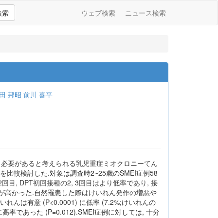
検索
ウェブ検索
ニュース検索
田 邦昭
前川 喜平
う必要があると考えられる乳児重症ミオクロニーてん
患時の状況とを比較検討した.対象は調査時2~25歳のSMEI症例58
回目, DPT初回接種の2, 3回目はより低率であり, 接
種率が高かった.自然罹患した際はけいれん発作の増悪や
有意 (P<0.0001) に低率 (7.2%;けいれんの
あった (P=0.012).SMEI症例に対しては, 十分