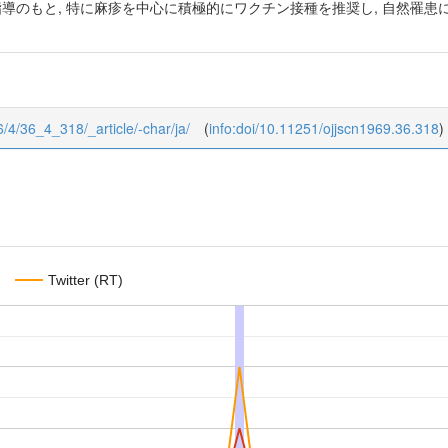
指導のもと, 特に麻疹を中心に積極的にワクチン接種を推奨し, 自然罹
36/4/36_4_318/_article/-char/ja/
(
info:doi/10.11251/ojjscn1969.36.318
)
Twitter (RT)