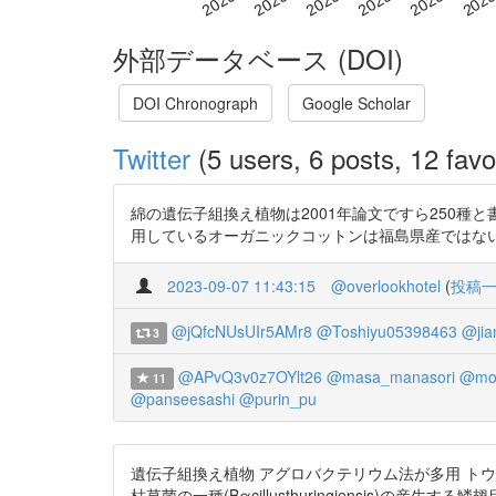
外部データベース (DOI)
DOI Chronograph
Google Scholar
Twitter
(5 users, 6 posts, 12 favo
綿の遺伝子組換え植物は2001年論文ですら250種と書い
用しているオーガニックコットンは福島県産ではないのか、とcmk2wl
2023-09-07 11:43:15
@overlookhotel
(
投稿
@jQfcNUsUIr5AMr8
@Toshiyu05398463
@jia
3
@APvQ3v0z7OYlt26
@masa_manasori
@mo
11
@panseesashi
@purin_pu
遺伝子組換え植物 アグロバクテリウム法が多用 トウモロコ
枯草菌の一種(Bαcillusthuringiensis)の産生する鱗