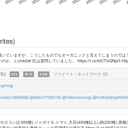
rites)
ていますが、こうしたものでもオーガニックと言えてしまうのでは？ https:/
 氏は質問していました。 https://t.co/btCTixQNpG https://t.
一覧
)
リツイート・ネットワーク (3)
3
12
0.348
ngminjp
moko13689566
@aitan37539106
@nekomarucojp
@meihanjing40450
シ(2,000種),ジャガイモ,トマト,大豆(400種以上),綿(250種),
翅目昆虫に特異的な毒性タンパク質(Bt剤)の遺伝子 https://t.co/6biF14LGe