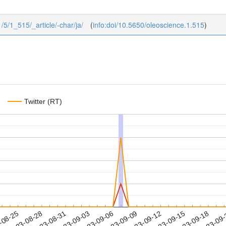
1/5/1_515/_article/-char/ja/
(
info:doi/10.5650/oleoscience.1.515
)
Twitter (RT)
2023-09-15
2023-09-18
2023-09
-08-25
2
2023-08-28
2023-08-31
2023-09-03
2023-09-06
2023-09-09
2023-09-12