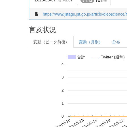
Twitter
5 + 12
https://www.jstage.jst.go.jp/article/oleoscience/
言及状況
変動（ピーク前後）
変動（月別）
分布
合計
Twitter (通常)
4
3
2
1
0
2023-08-16
2023-08-19
2023-08-22
2023
2023-08-10
2023-08-13