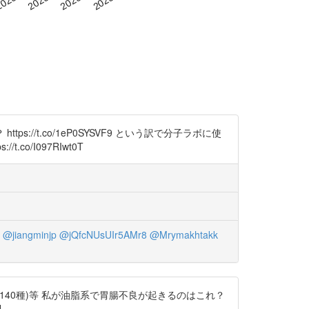
/t.co/1eP0SYSVF9 という訳で分子ラボに使
co/I097RIwt0T
@jiangminjp
@jQfcNUsUIr5AMr8
@Mrymakhtakk
菜種(140種)等 私が油脂系で胃腸不良が起きるのはこれ？
U