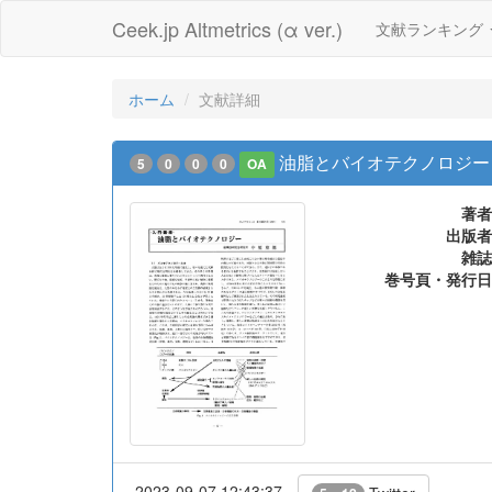
Ceek.jp Altmetrics (α ver.)
文献ランキング
ホーム
文献詳細
油脂とバイオテクノロジー
5
0
0
0
OA
著者
出版者
雑誌
巻号頁・発行日
2023-09-07 12:43:37