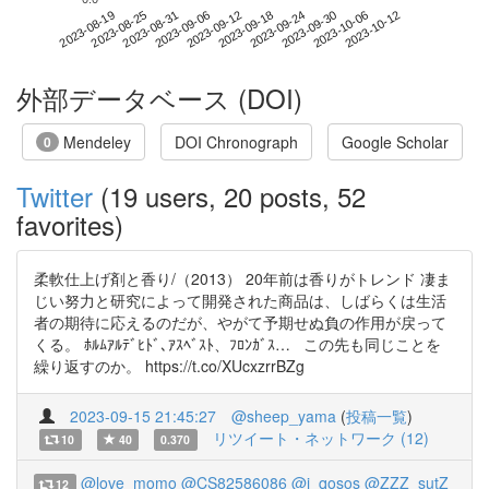
2023-10-06
2023-08-19
2023-09-06
2023-09-24
2023-10-12
2023-08-25
2023-09-12
2023-09-30
2023-08-31
2023-09-18
外部データベース (DOI)
Mendeley
DOI Chronograph
Google Scholar
0
Twitter
(19 users, 20 posts, 52
favorites)
柔軟仕上げ剤と香り/（2013） 20年前は香りがトレンド 凄ま
じい努力と研究によって開発された商品は、しばらくは生活
者の期待に応えるのだが、やがて予期せぬ負の作用が戻って
くる。 ﾎﾙﾑｱﾙﾃﾞﾋﾄﾞ､ｱｽﾍﾞｽﾄ、ﾌﾛﾝｶﾞｽ… この先も同じことを
繰り返すのか。 https://t.co/XUcxzrrBZg
2023-09-15 21:45:27
@sheep_yama
(
投稿一覧
)
リツイート・ネットワーク (12)
10
40
0.370
@love_momo
@CS82586086
@i_qosos
@ZZZ_sutZ
12