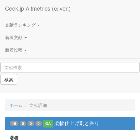
Ceek.jp Altmetrics (α ver.)
文献ランキング
新着文献
新着投稿
検索
ホーム
文献詳細
柔軟仕上げ剤と香り
19
0
0
0
OA
著者