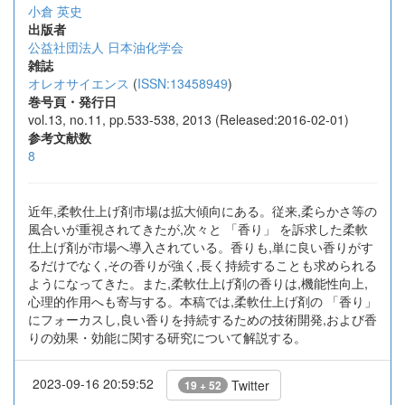
小倉 英史
出版者
公益社団法人 日本油化学会
雑誌
オレオサイエンス
(
ISSN:13458949
)
巻号頁・発行日
vol.13, no.11, pp.533-538, 2013 (Released:2016-02-01)
参考文献数
8
近年,柔軟仕上げ剤市場は拡大傾向にある。従来,柔らかさ等の
風合いが重視されてきたが,次々と 「香り」 を訴求した柔軟
仕上げ剤が市場へ導入されている。香りも,単に良い香りがす
るだけでなく,その香りが強く,長く持続することも求められる
ようになってきた。また,柔軟仕上げ剤の香りは,機能性向上,
心理的作用へも寄与する。本稿では,柔軟仕上げ剤の 「香り」
にフォーカスし,良い香りを持続するための技術開発,および香
りの効果・効能に関する研究について解説する。
2023-09-16 20:59:52
Twitter
19 + 52