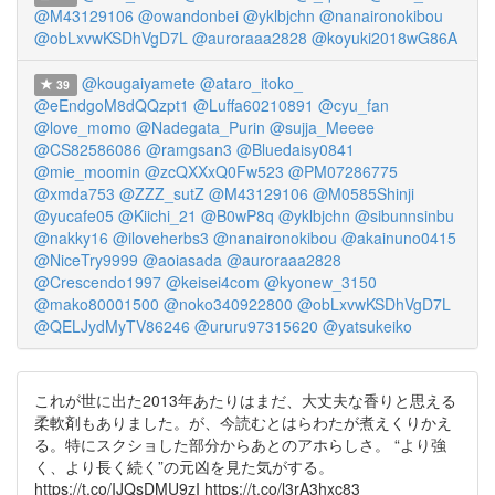
@M43129106
@owandonbei
@yklbjchn
@nanaironokibou
@obLxvwKSDhVgD7L
@auroraaa2828
@koyuki2018wG86A
@kougaiyamete
@ataro_itoko_
39
@eEndgoM8dQQzpt1
@Luffa60210891
@cyu_fan
@love_momo
@Nadegata_Purin
@sujja_Meeee
@CS82586086
@ramgsan3
@Bluedaisy0841
@mie_moomin
@zcQXXxQ0Fw523
@PM07286775
@xmda753
@ZZZ_sutZ
@M43129106
@M0585Shinji
@yucafe05
@Kiichi_21
@B0wP8q
@yklbjchn
@sibunnsinbu
@nakky16
@iloveherbs3
@nanaironokibou
@akainuno0415
@NiceTry9999
@aoiasada
@auroraaa2828
@Crescendo1997
@keisei4com
@kyonew_3150
@mako80001500
@noko340922800
@obLxvwKSDhVgD7L
@QELJydMyTV86246
@ururu97315620
@yatsukeiko
これが世に出た2013年あたりはまだ、大丈夫な香りと思える
柔軟剤もありました。が、今読むとはらわたが煮えくりかえ
る。特にスクショした部分からあとのアホらしさ。 “より強
く、より長く続く”の元凶を見た気がする。
https://t.co/IJQsDMU9zI https://t.co/l3rA3hxc83