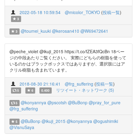
2022-05-18 10:59:54
@micolor_TOKYO
(
投稿一覧
)
3
@toumei_kuuki
@kerosan410
@W69472641
3
@peche_violet @ikuji_2015 https://t.co/fZEA3fQcBn 18ペー
ジの中段あたりご覧ください。 実際にどちらの樹脂を使って
いるのかはブラックボックスではありますが、選択肢にはア
クリル樹脂も含まれています。
2018-08-30 21:16:41
@frg_suffering
(
投稿一覧
)
リツイート・ネットワーク (5)
5
6
0.400
@konyannya
@pscotsh
@BuBonp
@pray_for_pure
5
@frg_suffering
@BuBonp
@ikuji_2015
@konyannya
@ogushimiki
5
@VisnuSaya