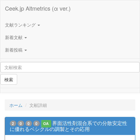
Ceek.jp Altmetrics (α ver.)
文献ランキング
新着文献
新着投稿
検索
ホーム
文献詳細
界面活性剤混合系での分散安定性
2
0
0
0
OA
に優れるベシクルの調製とその応用