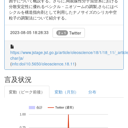
因子について概説する。さらに,両親媒性分子混合系における
分散安定性に優れるベシクル・ニオソームの調製,さらにはベ
シクルを構造指向剤として利用したナノサイズのシリカ中空
粒子の調製法について紹介する。
2023-08-05 18:28:33
Twitter
2 + 1
https://www.jstage.jst.go.jp/article/oleoscience/18/1/18_11/_article
char/ja/
(
info:doi/10.5650/oleoscience.18.11
)
言及状況
変動（ピーク前後）
変動（月別）
分布
合計
Twitter (通常)
1.00
0.75