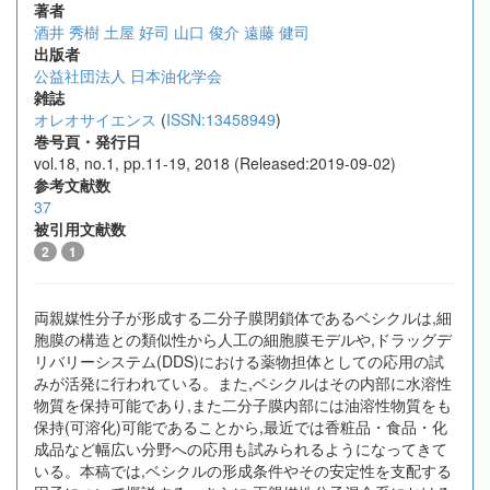
著者
酒井 秀樹
土屋 好司
山口 俊介
遠藤 健司
出版者
公益社団法人 日本油化学会
雑誌
オレオサイエンス
(
ISSN:13458949
)
巻号頁・発行日
vol.18, no.1, pp.11-19, 2018 (Released:2019-09-02)
参考文献数
37
被引用文献数
2
1
両親媒性分子が形成する二分子膜閉鎖体であるベシクルは,細
胞膜の構造との類似性から人工の細胞膜モデルや,ドラッグデ
リバリーシステム(DDS)における薬物担体としての応用の試
みが活発に行われている。また,ベシクルはその内部に水溶性
物質を保持可能であり,また二分子膜内部には油溶性物質をも
保持(可溶化)可能であることから,最近では香粧品・食品・化
成品など幅広い分野への応用も試みられるようになってきて
いる。本稿では,ベシクルの形成条件やその安定性を支配する