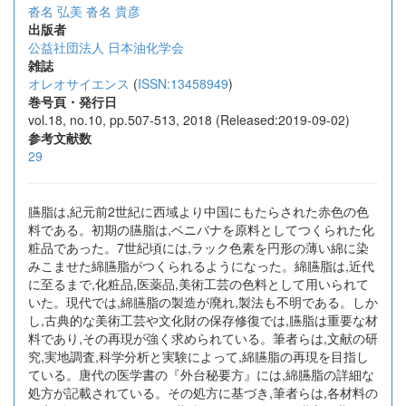
沓名 弘美
沓名 貴彦
出版者
公益社団法人 日本油化学会
雑誌
オレオサイエンス
(
ISSN:13458949
)
巻号頁・発行日
vol.18, no.10, pp.507-513, 2018 (Released:2019-09-02)
参考文献数
29
臙脂は,紀元前2世紀に西域より中国にもたらされた赤色の色
料である。初期の臙脂は,ベニバナを原料としてつくられた化
粧品であった。7世紀頃には,ラック色素を円形の薄い綿に染
みこませた綿臙脂がつくられるようになった。綿臙脂は,近代
に至るまで,化粧品,医薬品,美術工芸の色料として用いられて
いた。現代では,綿臙脂の製造が廃れ,製法も不明である。しか
し,古典的な美術工芸や文化財の保存修復では,臙脂は重要な材
料であり,その再現が強く求められている。筆者らは,文献の研
究,実地調査,科学分析と実験によって,綿臙脂の再現を目指し
ている。唐代の医学書の『外台秘要方』には,綿臙脂の詳細な
処方が記載されている。その処方に基づき,筆者らは,各材料の