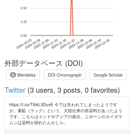
0.50
0.25
0.00
2023-12-10
2023-10-23
2023-11-10
2023-11-28
2023-12-16
2023-10-29
2023-11-16
2023-12-04
2023-11-04
2023-11-22
外部データベース (DOI)
Mendeley
DOI Chronograph
Google Scholar
0
Twitter
(3 users, 3 posts, 0 favorites)
https://t.co/TlbkL3DuvE 今では失われてしまったようです
が。紫鉱（ラック）という、大陸伝来の赤染料があったよう
です。こちらはインドやアジアの産出。ニポーンのカイガラ
ムシは染料が採れたんかしら。