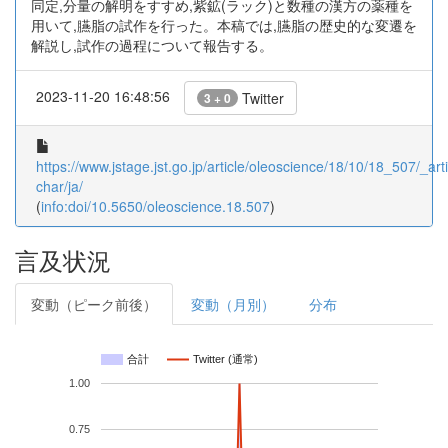
同定,分量の解明をすすめ,紫鉱(ラック)と数種の漢方の薬種を
用いて,臙脂の試作を行った。本稿では,臙脂の歴史的な変遷を
解説し,試作の過程について報告する。
2023-11-20 16:48:56
Twitter
3 + 0
https://www.jstage.jst.go.jp/article/oleoscience/18/10/18_507/_arti
char/ja/
(
info:doi/10.5650/oleoscience.18.507
)
言及状況
変動（ピーク前後）
変動（月別）
分布
合計
Twitter (通常)
1.00
0.75