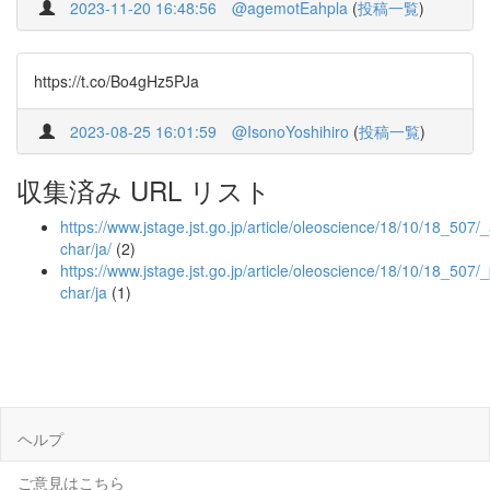
2023-11-20 16:48:56
@agemotEahpla
(
投稿一覧
)
https://t.co/Bo4gHz5PJa
2023-08-25 16:01:59
@IsonoYoshihiro
(
投稿一覧
)
収集済み URL リスト
https://www.jstage.jst.go.jp/article/oleoscience/18/10/18_507/_a
char/ja/
(2)
https://www.jstage.jst.go.jp/article/oleoscience/18/10/18_507/_
char/ja
(1)
ヘルプ
ご意見はこちら