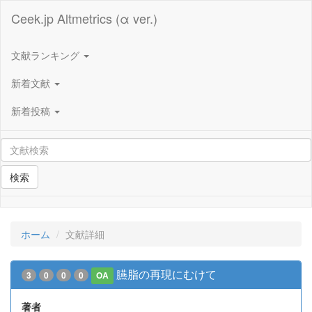
Ceek.jp Altmetrics (α ver.)
文献ランキング
新着文献
新着投稿
検索
ホーム
文献詳細
臙脂の再現にむけて
3
0
0
0
OA
著者