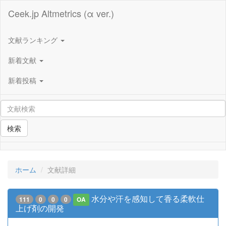
Ceek.jp Altmetrics (α ver.)
文献ランキング
新着文献
新着投稿
検索
ホーム
文献詳細
水分や汗を感知して香る柔軟仕
111
0
0
0
OA
上げ剤の開発