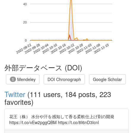
40
20
0
2022-11-09
2022-09-22
2022-10-10
2022-10-28
2022-11-15
2022-09-28
2022-10-16
2022-11-03
2022-10-04
2022-10-22
外部データベース (DOI)
Mendeley
DOI Chronograph
Google Scholar
1
Twitter
(111 users, 184 posts, 223
favorites)
花王（株） 水分や汗を感知して香る柔軟仕上げ剤の開発
https://t.co/vEw2pggQBM https://t.co/8I6nD3Icnl