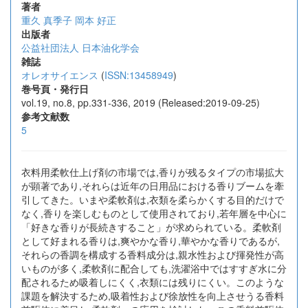
著者
重久 真季子
岡本 好正
出版者
公益社団法人 日本油化学会
雑誌
オレオサイエンス
(
ISSN:13458949
)
巻号頁・発行日
vol.19, no.8, pp.331-336, 2019 (Released:2019-09-25)
参考文献数
5
衣料用柔軟仕上げ剤の市場では,香りが残るタイプの市場拡大
が顕著であり,それらは近年の日用品における香りブームを牽
引してきた。いまや柔軟剤は,衣類を柔らかくする目的だけで
なく,香りを楽しむものとして使用されており,若年層を中心に
「好きな香りが長続きすること」が求められている。柔軟剤
として好まれる香りは,爽やかな香り,華やかな香りであるが,
それらの香調を構成する香料成分は,親水性および揮発性が高
いものが多く,柔軟剤に配合しても,洗濯浴中ではすすぎ水に分
配されるため吸着しにくく,衣類には残りにくい。このような
課題を解決するため,吸着性および徐放性を向上させうる香料