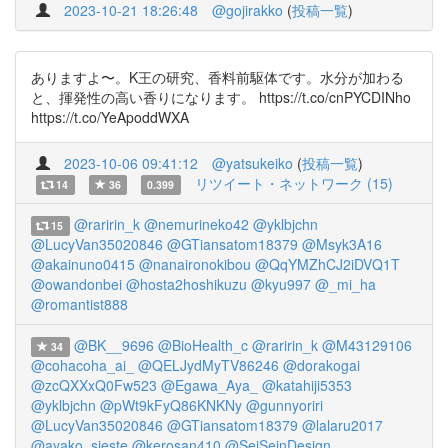
2023-10-21 18:26:48
@gojirakko
(
投稿一覧
)
ありますよ〜。K王の研究、香料前駆体です。水分が加わる
と、揮発性の高い香りになります。 https://t.co/cnPYCDINho
https://t.co/YeApoddWXA
2023-10-06 09:41:12
@yatsukeiko
(
投稿一覧
)
リツイート・ネットワーク (15)
14
36
0.399
@raririn_k
@nemurineko42
@yklbjchn
15
@LucyVan35020846
@GTiansatom18379
@Msyk3A16
@akainuno0415
@nanaironokibou
@QqYMZhCJ2iDVQ1T
@owandonbei
@hosta2hoshikuzu
@kyu997
@_mi_ha
@romantist888
@BK__9696
@BioHealth_c
@raririn_k
@M43129106
34
@cohacoha_ai_
@QELJydMyTV86246
@dorakogai
@zcQXXxQ0Fw523
@Egawa_Aya_
@katahiji5353
@yklbjchn
@pWt9kFyQ86KNKNy
@gunnyoriri
@LucyVan35020846
@GTiansatom18379
@lalaru2017
@ayako_sieste
@kerosan410
@SeiSeinDesign