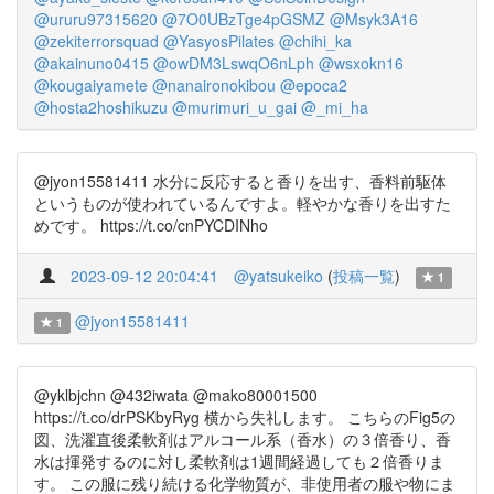
@ururu97315620
@7O0UBzTge4pGSMZ
@Msyk3A16
@zekiterrorsquad
@YasyosPilates
@chihi_ka
@akainuno0415
@owDM3LswqO6nLph
@wsxokn16
@kougaiyamete
@nanaironokibou
@epoca2
@hosta2hoshikuzu
@murimuri_u_gai
@_mi_ha
@jyon15581411 水分に反応すると香りを出す、香料前駆体
というものが使われているんですよ。軽やかな香りを出すた
めです。 https://t.co/cnPYCDINho
2023-09-12 20:04:41
@yatsukeiko
(
投稿一覧
)
1
@jyon15581411
1
@yklbjchn @432iwata @mako80001500
https://t.co/drPSKbyRyg 横から失礼します。 こちらのFig5の
図、洗濯直後柔軟剤はアルコール系（香水）の３倍香り、香
水は揮発するのに対し柔軟剤は1週間経過しても２倍香りま
す。 この服に残り続ける化学物質が、非使用者の服や物にま