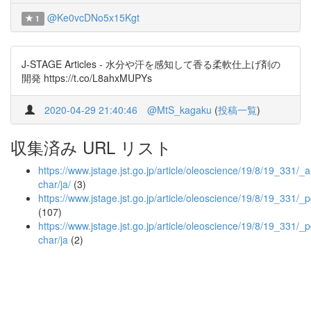
@Ke0vcDNo5x15Kgt
1
J-STAGE Articles - 水分や汗を感知して香る柔軟仕上げ剤の
開発 https://t.co/L8ahxMUPYs
2020-04-29 21:40:46
@MtS_kagaku
(
投稿一覧
)
収集済み URL リスト
https://www.jstage.jst.go.jp/article/oleoscience/19/8/19_331/_ar
char/ja/
(3)
https://www.jstage.jst.go.jp/article/oleoscience/19/8/19_331/_p
(107)
https://www.jstage.jst.go.jp/article/oleoscience/19/8/19_331/_p
char/ja
(2)