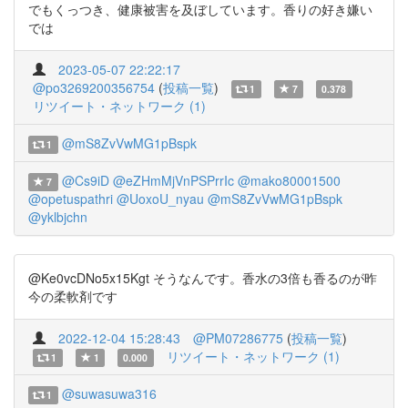
でもくっつき、健康被害を及ぼしています。香りの好き嫌い
では
2023-05-07 22:22:17
@po3269200356754
(
投稿一覧
)
1
7
0.378
リツイート・ネットワーク (1)
@mS8ZvVwMG1pBspk
1
@Cs9iD
@eZHmMjVnPSPrrIc
@mako80001500
7
@opetuspathri
@UoxoU_nyau
@mS8ZvVwMG1pBspk
@yklbjchn
@Ke0vcDNo5x15Kgt そうなんです。香水の3倍も香るのが昨
今の柔軟剤です
2022-12-04 15:28:43
@PM07286775
(
投稿一覧
)
リツイート・ネットワーク (1)
1
1
0.000
@suwasuwa316
1