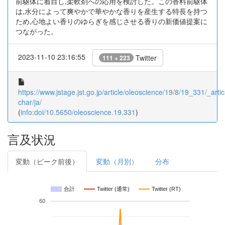
前駆体に着目し,柔軟剤への応用を検討した。この香料前駆体
は,水分によって爽やかで華やかな香りを産生する特長を持つ
ため,心地よい香りのゆらぎを感じさせる香りの新価値提案に
つながった。
2023-11-10 23:16:55
Twitter
111 + 223
https://www.jstage.jst.go.jp/article/oleoscience/19/8/19_331/_artic
char/ja/
(
info:doi/10.5650/oleoscience.19.331
)
言及状況
変動（ピーク前後）
変動（月別）
分布
合計
Twitter (通常)
Twitter (RT)
60