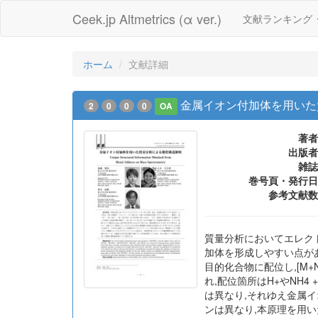
Ceek.jp Altmetrics (α ver.)
文献ランキング
ホーム
文献詳細
金属イオン付加体を用いた
2
0
0
0
OA
著者
出版者
雑誌
巻号頁・発行日
参考文献数
質量分析においてエレクト
加体を形成しやすい点があり
目的化合物に配位し,[M+
れ,配位箇所はH+やNH
は異なり,それゆえ金属
ンは異なり,本原理を用