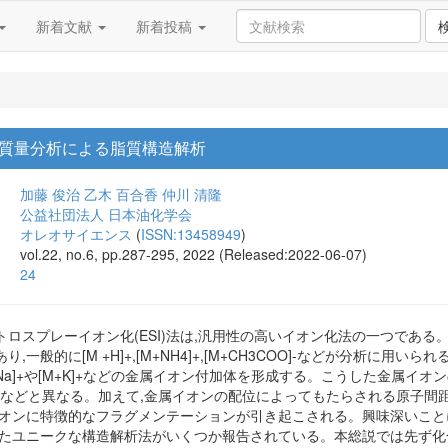
新着文献
新着投稿
質量分析による脂質構造解析
加藤 俊治
乙木 百合香
仲川 清隆
公益社団法人 日本油化学会
オレオサイエンス
(
ISSN:13458949
)
vol.22, no.6, pp.287-295, 2022 (Released:2022-06-07)
24
ロスプレーイオン化(ESI)法は,汎用性の高いイオン化法の一つである。
,一般的に[M +H]+,[M+NH4]+,[M+CH3COO]-などが分析に
Na]+や[M+K]+などの金属イオン付加体を形成する。こうした金属イオン
4 +などと異なる。加えて,金属イオンの配位によってもたらされる原子間距
イオンに特徴的なフラグメンテーションが引き起こされる。興味深いこ
いたユニークな構造解析法がいくつか報告されている。本総説では先ず化