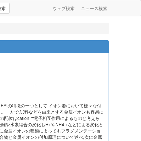
検索
ウェブ検索
ニュース検索
ESIの特徴の一つとして,イオン源において様々な付
用いられる。一方で,試料などを由来とする金属イオンも容易に
の配位はcation-π電子相互作用によるものと考えら
離や水素結合の変化もH+やNH4 +などによる変化と
とに金属イオンの種類によってもフラグメンテーショ
合物と金属イオンの付加原理について述べ,次に金属