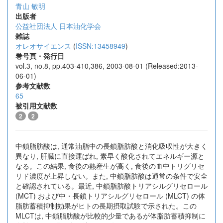
青山 敏明
出版者
公益社団法人 日本油化学会
雑誌
オレオサイエンス
(
ISSN:13458949
)
巻号頁・発行日
vol.3, no.8, pp.403-410,386, 2003-08-01 (Released:2013-
06-01)
参考文献数
65
被引用文献数
2
2
中鎖脂肪酸は, 通常油脂中の長鎖脂肪酸と消化吸収性が大きく
異なり, 肝臓に直接運ばれ, 素早く酸化されてエネルギー源と
なる。この結果, 食後の熱産生が高く, 食後の血中トリグリセ
リド濃度が上昇しない。また, 中鎖脂肪酸は通常の条件で安全
と確認されている。最近, 中鎖脂肪酸トリアシルグリセロール
(MCT) および中・長鎖トリアシルグリセロール (MLCT) の体
脂肪蓄積抑制効果がヒトの長期摂取試験で示された。この
MLCTは, 中鎖脂肪酸が比較的少量であるが体脂肪蓄積抑制に