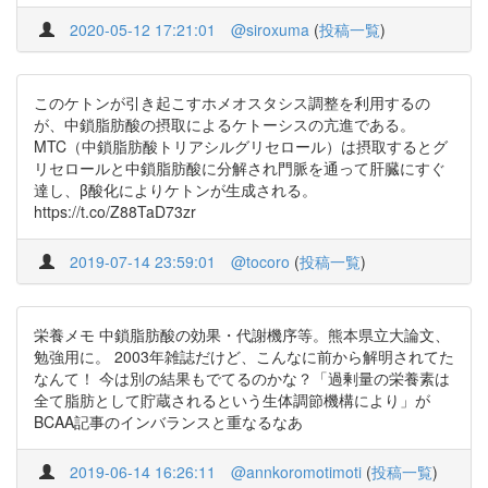
2020-05-12 17:21:01
@siroxuma
(
投稿一覧
)
このケトンが引き起こすホメオスタシス調整を利用するの
が、中鎖脂肪酸の摂取によるケトーシスの亢進である。
MTC（中鎖脂肪酸トリアシルグリセロール）は摂取するとグ
リセロールと中鎖脂肪酸に分解され門脈を通って肝臓にすぐ
達し、β酸化によりケトンが生成される。
https://t.co/Z88TaD73zr
2019-07-14 23:59:01
@tocoro
(
投稿一覧
)
栄養メモ 中鎖脂肪酸の効果・代謝機序等。熊本県立大論文、
勉強用に。 2003年雑誌だけど、こんなに前から解明されてた
なんて！ 今は別の結果もでてるのかな？「過剰量の栄養素は
全て脂肪として貯蔵されるという生体調節機構により」が
BCAA記事のインバランスと重なるなあ
2019-06-14 16:26:11
@annkoromotimoti
(
投稿一覧
)