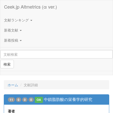
Ceek.jp Altmetrics (α ver.)
文献ランキング
新着文献
新着投稿
検索
ホーム
文献詳細
中鎖脂肪酸の栄養学的研究
11
0
0
0
OA
著者