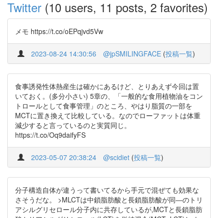
Twitter
(10 users, 11 posts, 2 favorites)
メモ https://t.co/oEPqjvd5Vw
2023-08-24 14:30:56
@jpSMILINGFACE
(
投稿一覧
)
食事誘発性体熱産生は確かにあるけど、とりあえず今回は置
いておく。(多分小さい) 5章の、「一般的な食用植物油をコン
トロールとして食事管理」のところ、やはり脂質の一部を
MCTに置き換えて比較している。なのでローファットは体重
減少すると言っているのと実質同じ。
https://t.co/Oq9daifyFS
2023-05-07 20:38:24
@scidiet
(
投稿一覧
)
分子構造自体が違うって書いてるから手元で混ぜても効果な
さそうだな。 >MLCTは中鎖脂肪酸と長鎖脂肪酸が同―のトリ
アシルグリセロール分子内に共存しているが,MCTと長鎖脂肪