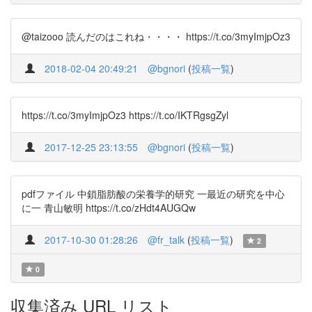
@taizooo 読んだのはこれね・・・・ https://t.co/3myImjpOz3
2018-02-04 20:49:21
@bgnori
(
投稿一覧
)
https://t.co/3myImjpOz3 https://t.co/IKTRgsgZyl
2017-12-25 23:13:55
@bgnori
(
投稿一覧
)
pdfファイル 中鎖脂肪酸の栄養学的研究 一最近の研究を中心
に一 青山敏明 https://t.co/zHdt4AUGQw
2017-10-30 01:28:26
@fr_talk
(
投稿一覧
)
2
0
収集済み URL リスト