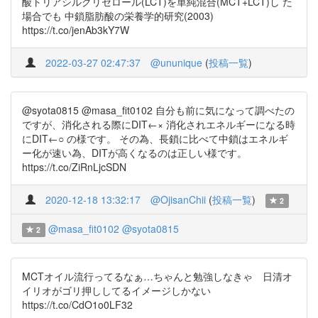
酸トリアシルグリセロール(LCT)を単純混合(MCT+LCT)し た
場合でも 中鎖脂肪酸の栄養学的研究(2003)
https://t.co/jenAb3kY7W
2022-03-27 02:47:37
@ununique
(
投稿一覧
)
@syota0815 @masa_fit0102 自分も前に気になって調べたの
ですが、消化される際にDIT←× 消化されエネルギーになる時
にDIT←○ の様です。 その為、長鎖に比べて中鎖はエネルギ
ー化が速い為、DITが高くなるのは正しい様です。
https://t.co/ZiRnLjcSDN
2020-12-18 13:32:17
@OjisanChii
(
投稿一覧
)
2
@masa_fit0102
@syota0815
2
MCTオイル流行ってるなぁ…ちゃんと勉強しなきゃ 日清オ
イリオがゴリ押ししてるイメージしかない
https://t.co/CdO1o0LF32