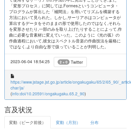
「変形プロセス」に関しては,Formesというコンピュータ・
プログラムが算出した「補間法」を用いてリズムを構築する
方法において見られた。しかし,サーリアホはコンピュータが
算出するデータをそのままの形で使用したのではなく,それら
を変形させたり,一部のみを取り上げたりすることによって,作
曲に必要な音素材に変えていった。このように《光の弧》の
作曲過程において,彼女はスペクトル音楽の作曲技法を厳格に
ではなく,より自由な形で扱っていることが判明した。
2023-06-04 18:54:25
Twitter
2 + 0
https://www.jstage.jst.go.jp/article/ongakugaku/65/2/65_90/_articl
char/ja/
(
info:doi/10.20591/ongakugaku.65.2_90
)
言及状況
変動（ピーク前後）
変動（月別）
分布