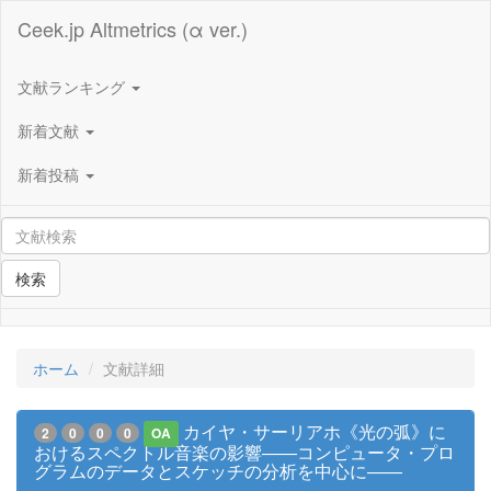
Ceek.jp Altmetrics (α ver.)
文献ランキング
新着文献
新着投稿
検索
ホーム
文献詳細
カイヤ・サーリアホ《光の弧》に
2
0
0
0
OA
おけるスペクトル音楽の影響――コンピュータ・プロ
グラムのデータとスケッチの分析を中心に――