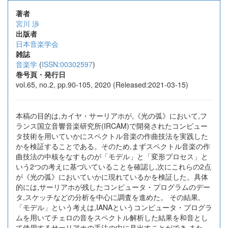
著者
宮川 渉
出版者
日本音楽学会
雑誌
音楽学
(
ISSN:00302597
)
巻号頁・発行日
vol.65, no.2, pp.90-105, 2020 (Released:2021-03-15)
本稿の目的は,カイヤ・サーリアホが,《光の弧》において,フ
ランス国立音響音楽研究所(IRCAM)で開発されたコンピュー
タ技術を用いていかにスペクトル音楽の作曲技法を実践した
かを検証することである。そのため,まずスペクトル音楽の作
曲技法の中核をなすものが「モデル」と「変形プロセス」と
いう2つの考えに基づいていることを確認し,次にこれらの2点
が《光の弧》においていかに現れているかを検証した。具体
的には,サーリアホが残したコンピュータ・プログラムのデー
タ,スケッチなどの分析を中心に調査を進めた。 その結果,
「モデル」という考えは,IANAというコンピュータ・プログラ
ムを用いてチェロの音をスペクトル解析した結果を和音とし
て使用するサーリアホの手法の中に見出すことができ,また