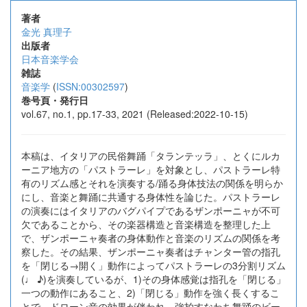
著者
金光 真理子
出版者
日本音楽学会
雑誌
音楽学
(
ISSN:00302597
)
巻号頁・発行日
vol.67, no.1, pp.17-33, 2021 (Released:2022-10-15)
本稿は、イタリアの民俗舞踊「タランテッラ」、とくにルカ
ーニア地方の「パストラーレ」を対象とし、パストラーレ特
有のリズム感とそれを演奏する/踊る身体技法の関係を明らか
にし、音楽と舞踊に共通する身体性を論じた。パストラーレ
の演奏にはイタリアのバグパイプであるザンポーニャが不可
欠であることから、その楽器構造と音楽構造を整理した上
で、ザンポーニャ奏者の身体動作と音楽のリズムの関係を考
察した。その結果、ザンポーニャ奏者はチャンター管の指孔
を「閉じる→開く」動作によってパストラーレの3分割リズム
(♩ ♪)を演奏しているが、1)その身体感覚は指孔を「閉じる」
一つの動作にあること、2)「閉じる」動作を強く長くするこ
とで、ドローン音の効果が伴われ、強拍すなわち舞踊のビー