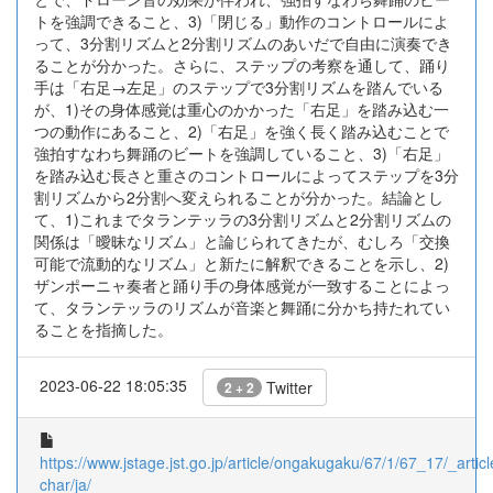
トを強調できること、3)「閉じる」動作のコントロールによ
って、3分割リズムと2分割リズムのあいだで自由に演奏でき
ることが分かった。さらに、ステップの考察を通して、踊り
手は「右足→左足」のステップで3分割リズムを踏んでいる
が、1)その身体感覚は重心のかかった「右足」を踏み込む一
つの動作にあること、2)「右足」を強く長く踏み込むことで
強拍すなわち舞踊のビートを強調していること、3)「右足」
を踏み込む長さと重さのコントロールによってステップを3分
割リズムから2分割へ変えられることが分かった。結論とし
て、1)これまでタランテッラの3分割リズムと2分割リズムの
関係は「曖昧なリズム」と論じられてきたが、むしろ「交換
可能で流動的なリズム」と新たに解釈できることを示し、2)
ザンポーニャ奏者と踊り手の身体感覚が一致することによっ
て、タランテッラのリズムが音楽と舞踊に分かち持たれてい
ることを指摘した。
2023-06-22 18:05:35
Twitter
2 + 2
https://www.jstage.jst.go.jp/article/ongakugaku/67/1/67_17/_articl
char/ja/