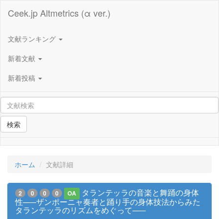
Ceek.jp Altmetrics (α ver.)
文献ランキング
新着文献
新着投稿
検索
ホーム
文献詳細
タランテッラの音楽と舞踊の身体
2
0
0
0
OA
性─―ザンポーニャ奏者と踊り手の身体技法からみた
タランテッラのリズムをめぐって─―