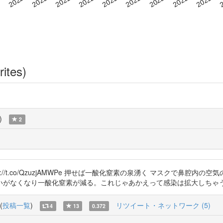
rites)
)
2
://t.co/QzuzjAMWPe 押せば一酸化窒素の泉湧く マスクで鼻腔
いがなくなり一酸化窒素が減る。これじゃあかえって感染は拡大しちゃ
(
投稿一覧
)
リツイート・ネットワーク (5)
4
13
0.372