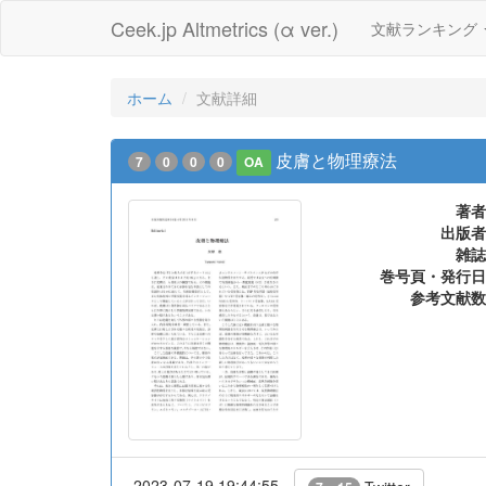
Ceek.jp Altmetrics (α ver.)
文献ランキング
ホーム
文献詳細
皮膚と物理療法
7
0
0
0
OA
著者
出版者
雑誌
巻号頁・発行日
参考文献数
2023-07-19 19:44:55