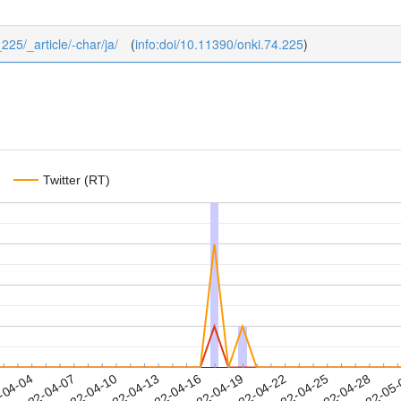
_225/_article/-char/ja/
(
info:doi/10.11390/onki.74.225
)
Twitter (RT)
2022-04-25
2022-04-28
2022-05
-04-04
2
2022-04-07
2022-04-10
2022-04-13
2022-04-16
2022-04-19
2022-04-22