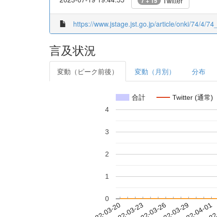
Twitter
7 + 15
https://www.jstage.jst.go.jp/article/onki/74/4/74
言及状況
変動（ピーク前後）
変動（月別）
分布
合計
Twitter (通常)
4
3
2
1
0
2022-03-26
2022-03-29
2022-04-01
2022
2022-03-20
2022-03-23