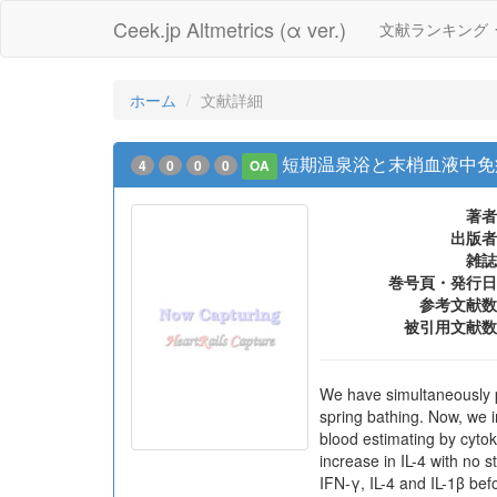
Ceek.jp Altmetrics (α ver.)
文献ランキング
ホーム
文献詳細
短期温泉浴と末梢血液中免
4
0
0
0
OA
著者
出版者
雑誌
巻号頁・発行日
参考文献数
被引用文献数
We have simultaneously p
spring bathing. Now, we i
blood estimating by cytok
increase in IL-4 with no s
IFN-γ, IL-4 and IL-1β befo