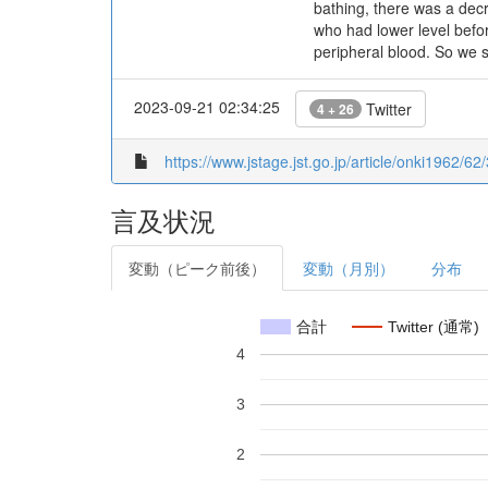
bathing, there was a decr
who had lower level befor
peripheral blood. So we 
2023-09-21 02:34:25
Twitter
4 + 26
https://www.jstage.jst.go.jp/article/onki1962/62
言及状況
変動（ピーク前後）
変動（月別）
分布
合計
Twitter (通常)
4
3
2