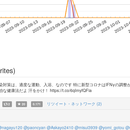
2023-09-28
2023-10-01
2023-10
-09-07
2
2023-09-10
2023-09-13
2023-09-16
2023-09-19
2023-09-22
2023-09-25
rites)
対策は、適度な運動、入浴、なのです 特に新型コロナはIFNγの調整が
 汗をかけ！ https://t.co/6qImyfQFia
リツイート・ネットワーク (2)
2
20
0.171
@nagayu120
@paoncyan
@Askayo2410
@misui3939
@yomi_gotou
@