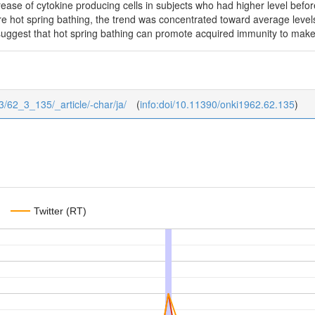
ease of cytokine producing cells in subjects who had higher level befor
e hot spring bathing, the trend was concentrated toward average levels
suggest that hot spring bathing can promote acquired immunity to make 
/3/62_3_135/_article/-char/ja/
(
info:doi/10.11390/onki1962.62.135
)
Twitter (RT)