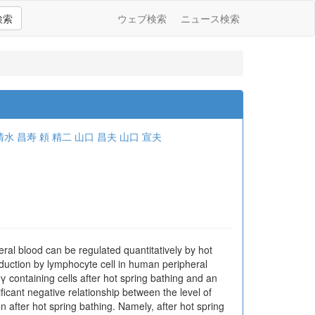
検索
ウェブ検索
ニュース検索
清水 昌寿
頼 精二
山口 昌夫
山口 宣夫
ral blood can be regulated quantitatively by hot
roduction by lymphocyte cell in human peripheral
γ containing cells after hot spring bathing and an
nificant negative relationship between the level of
on after hot spring bathing. Namely, after hot spring