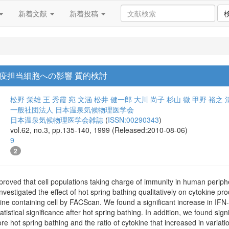
新着文献
新着投稿
疫担当細胞への影響 質的検討
松野 栄雄
王 秀霞
宛 文涵
松井 健一郎
大川 尚子
杉山 徹
甲野 裕之
一般社団法人 日本温泉気候物理医学会
日本温泉気候物理医学会雑誌
(
ISSN:00290343
)
vol.62, no.3, pp.135-140, 1999 (Released:2010-08-06)
9
2
roved that cell populations taking charge of immunity in human periphe
nvestigated the effect of hot spring bathing qualitatively on cytokine p
ine containing cell by FACScan. We found a significant increase in IFN-
tatistical significance after hot spring bathing. In addition, we found sig
re hot spring bathing and the ratio of cytokine that increased in variati