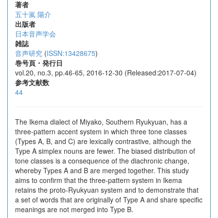
著者
五十嵐 陽介
出版者
日本音声学会
雑誌
音声研究
(
ISSN:13428675
)
巻号頁・発行日
vol.20, no.3, pp.46-65, 2016-12-30 (Released:2017-07-04)
参考文献数
44
The Ikema dialect of Miyako, Southern Ryukyuan, has a
three-pattern accent system in which three tone classes
(Types A, B, and C) are lexically contrastive, although the
Type A simplex nouns are fewer. The biased distribution of
tone classes is a consequence of the diachronic change,
whereby Types A and B are merged together. This study
aims to confirm that the three-pattern system in Ikema
retains the proto-Ryukyuan system and to demonstrate that
a set of words that are originally of Type A and share specific
meanings are not merged into Type B.