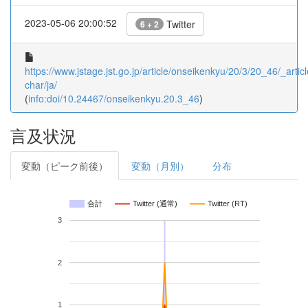
2023-05-06 20:00:52
Twitter
6 + 2
https://www.jstage.jst.go.jp/article/onseikenkyu/20/3/20_46/_articl
char/ja/
(
info:doi/10.24467/onseikenkyu.20.3_46
)
言及状況
変動（ピーク前後）
変動（月別）
分布
合計
Twitter (通常)
Twitter (RT)
3
2
1