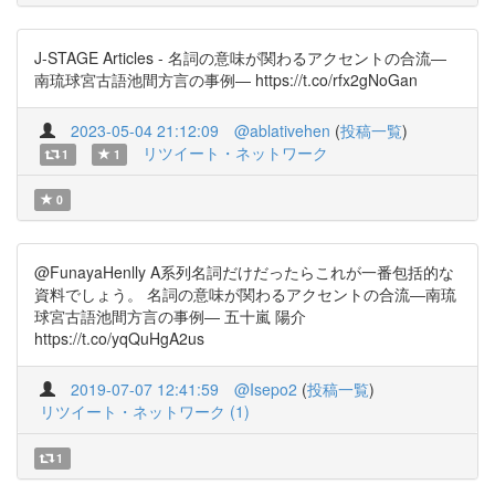
J-STAGE Articles - 名詞の意味が関わるアクセントの合流―
南琉球宮古語池間方言の事例― https://t.co/rfx2gNoGan
2023-05-04 21:12:09
@ablativehen
(
投稿一覧
)
リツイート・ネットワーク
1
1
0
@FunayaHenlly A系列名詞だけだったらこれが一番包括的な
資料でしょう。 名詞の意味が関わるアクセントの合流―南琉
球宮古語池間方言の事例― 五十嵐 陽介
https://t.co/yqQuHgA2us
2019-07-07 12:41:59
@Isepo2
(
投稿一覧
)
リツイート・ネットワーク (1)
1