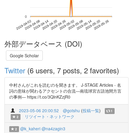
0
2019-05-20
2019-04-02
2019-04-20
2019-05-08
2019-05-26
2019-04-08
2019-04-26
2019-05-14
2019-04-14
2019-05-02
外部データベース (DOI)
Google Scholar
Twitter
(6 users, 7 posts, 2 favorites)
中村さんがこれを読むのを聞きます。 J-STAGE Articles - 名
詞の意味が関わるアクセントの合流―南琉球宮古語池間方言
の事例― https://t.co/3QlnKZzjR0
2023-05-06 20:00:52
@gotshu
(
投稿一覧
)
1
リツイート・ネットワーク
2
@k_kaheri
@na4zagin3
2