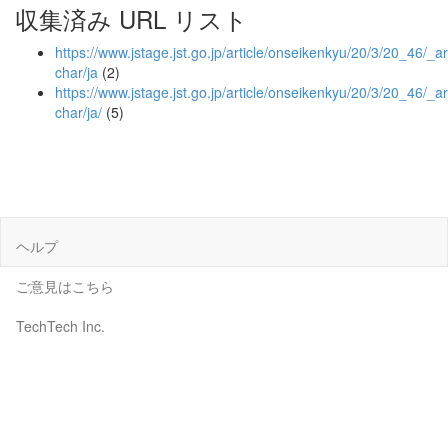
収集済み URL リスト
https://www.jstage.jst.go.jp/article/onseikenkyu/20/3/20_46/_art
char/ja
(2)
https://www.jstage.jst.go.jp/article/onseikenkyu/20/3/20_46/_art
char/ja/
(5)
ヘルプ
ご意見はこちら
TechTech Inc.