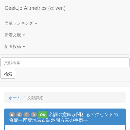
Ceek.jp Altmetrics (α ver.)
文献ランキング
新着文献
新着投稿
検索
ホーム
文献詳細
名詞の意味が関わるアクセントの
6
0
0
0
OA
合流―南琉球宮古語池間方言の事例―