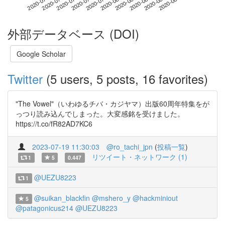
2020-08-23
2020-07-06
2020-07-24
2020-08-11
2020-08-29
2020-07-12
2020-07-30
2020-08-17
2020-07-18
2020-08-05
外部データベース (DOI)
Google Scholar
Twitter
(5 users, 5 posts, 16 favorites)
"The Vowel"（いわゆるチバ・カジヤマ）出版60周年特集をが
っつり読み込んでしまった。大変感銘を受けました。
https://t.co/fR82AD7KC6
2023-07-19 11:30:03
@ro_tachi_jpn
(
投稿一覧
)
リツイート・ネットワーク (1)
1
5
0.447
@UEZU8223
1
@suikan_blackfin
@mshero_y
@hackminiout
5
@patagonicus214
@UEZU8223