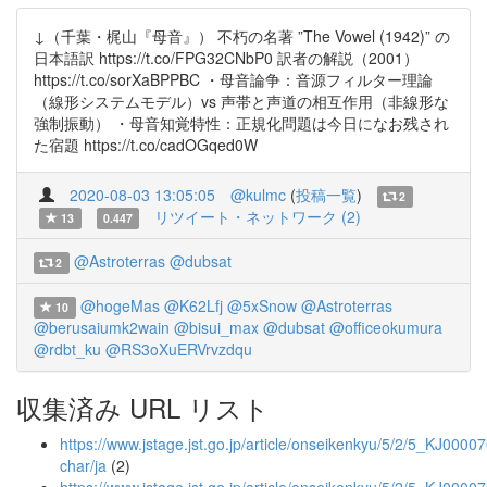
↓（千葉・梶山『母音』） 不朽の名著 ”The Vowel (1942)” の
日本語訳 https://t.co/FPG32CNbP0 訳者の解説（2001）
https://t.co/sorXaBPPBC ・母音論争：音源フィルター理論
（線形システムモデル）vs 声帯と声道の相互作用（非線形な
強制振動） ・母音知覚特性：正規化問題は今日になお残され
た宿題 https://t.co/cadOGqed0W
2020-08-03 13:05:05
@kulmc
(
投稿一覧
)
2
リツイート・ネットワーク (2)
13
0.447
@Astroterras
@dubsat
2
@hogeMas
@K62Lfj
@5xSnow
@Astroterras
10
@berusaiumk2wain
@bisui_max
@dubsat
@officeokumura
@rdbt_ku
@RS3oXuERVrvzdqu
収集済み URL リスト
https://www.jstage.jst.go.jp/article/onseikenkyu/5/2/5_KJ00007
char/ja
(2)