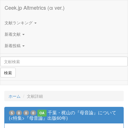
Ceek.jp Altmetrics (α ver.)
文献ランキング
新着文献
新着投稿
検索
ホーム
文献詳細
千葉・梶山の『母音論』について
5
0
0
0
OA
(<特集>『母音論』出版60年)