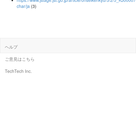
https://www.jstage.jst.go.jp/article/onseikenkyu/5/2/5_KJ0000
char/ja
(3)
ヘルプ
ご意見はこちら
TechTech Inc.