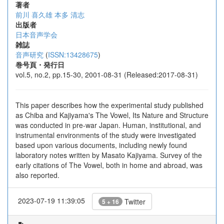
著者
前川 喜久雄
本多 清志
出版者
日本音声学会
雑誌
音声研究
(
ISSN:13428675
)
巻号頁・発行日
vol.5, no.2, pp.15-30, 2001-08-31 (Released:2017-08-31)
This paper describes how the experimental study published
as Chiba and Kajiyama's The Vowel, Its Nature and Structure
was conducted in pre-war Japan. Human, institutional, and
instrumental environments of the study were investigated
based upon various documents, including newly found
laboratory notes written by Masato Kajiyama. Survey of the
early citations of The Vowel, both in home and abroad, was
also reported.
2023-07-19 11:39:05
Twitter
5 + 16