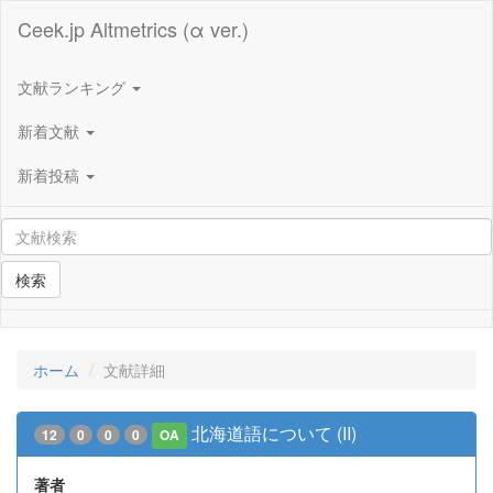
Ceek.jp Altmetrics (α ver.)
文献ランキング
新着文献
新着投稿
検索
ホーム
文献詳細
北海道語について (II)
12
0
0
0
OA
著者