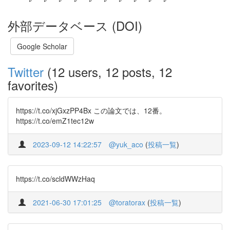
外部データベース (DOI)
Google Scholar
Twitter
(12 users, 12 posts, 12
favorites)
https://t.co/xjGxzPP4Bx この論文では、12番。
https://t.co/emZ1tec12w
2023-09-12 14:22:57
@yuk_aco
(
投稿一覧
)
https://t.co/scldWWzHaq
2021-06-30 17:01:25
@toratorax
(
投稿一覧
)