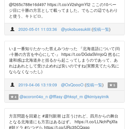
@f265c788e16d497 https://t.co/xV2shgmYI2 ここの10ペー
ジ目に十勝の方言として載ってました。でもこの辺でもわり
と使う、キトビロ。
2020-05-01 11:03:36
@yokobuesukiiii
(
投稿一覧
)
いま一番知りたかった答えみつかった 『北海道語について(II)
-十勝の方言を中心にして-』 https://t.co/DGdaSVmjoQ 然るに
違和感は北海道弁と括るから起こってしまうのであって、あ
れはあれとして受け止めれば良いのですね(実際見てたら気に
ならなくなったし)
2019-04-06 13:19:09
@OxQoooO
(
投稿一覧
)
5
@acoron04o_n
@fffasy
@hksyt_m
@kimiyayimik
4
方言問題を回避と #週刊新潮 は言うけれど、四月からの舞台
となる北海道にも方言はあるはず。 https://t.co/LLNchPqXfa
#朝ドラ #なつぞら https://t.co/URc35CQqqq