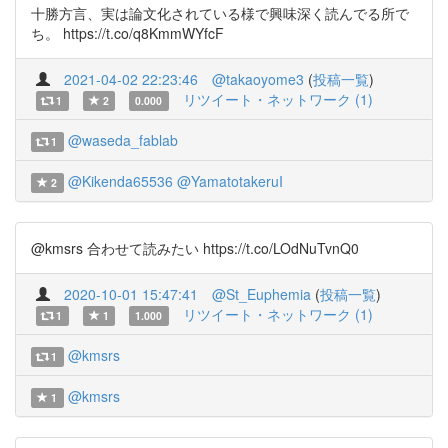
十勝方言、実は論文化されている様で興味深く読んでる所で
ち。 https://t.co/q8KmmWYfcF
2021-04-02 22:23:46
@takaoyome3
(
投稿一覧
)
リツイート・ネットワーク (1)
1
2
0.000
@waseda_fablab
1
@Kikenda65536
@YamatotakeruI
2
@kmsrs 合わせて読みたい https://t.co/LOdNuTvnQ0
2020-10-01 15:47:41
@St_Euphemia
(
投稿一覧
)
リツイート・ネットワーク (1)
1
1
1.000
@kmsrs
1
@kmsrs
1