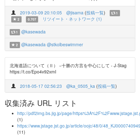
2019-03-09 20:10:05
@jisama
(
投稿一覧
)
1
リツイート・ネットワーク (1)
2
0.707
@kasewada
1
@kasewada
@stkolbeswimmer
2
北海道語について（Ⅱ） −十勝の方言を中心にして - J-Stag
https://t.co/Epo4v92xmI
2018-05-17 02:56:23
@ka_0505_ka
(
投稿一覧
)
収集済み URL リスト
http://pdf2img.bs.jig.jp/page/https%3A%2F%2Fwww.jstage
(1)
https://www.jstage.jst.go.jp/article/oojc/48/0/48_KJ000074094
(11)