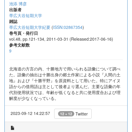
池添 博彦
出版者
帯広大谷短期大学
雑誌
帯広大谷短期大学紀要
(
ISSN:02867354
)
巻号頁・発行日
vol.48, pp.121-134, 2011-03-31 (Released:2017-06-16)
参考文献数
9
北海道の方言の内、十勝地方で用いられる語彙について調べ
た。語彙の抽出は十勝出身の郷土作家による小説『人間の土
地』および『十勝平野』を原資料として用いた。特にアイヌ
語からの借用語は主として後者より選んだ。主要な語彙の年
代別使用状況では、年齢が低くなると共に使用度合および理
解度が少なくなっている。
2023-09-12 14:22:57
Twitter
12 + 12