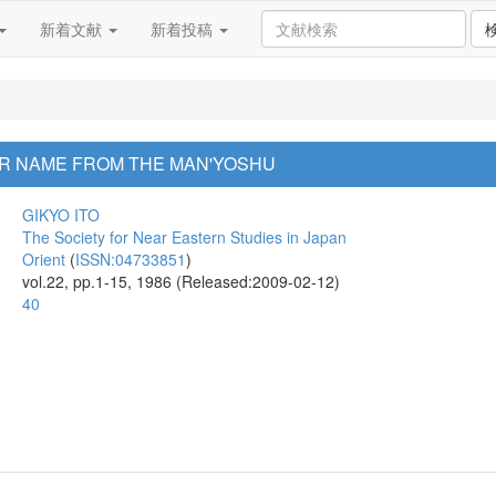
新着文献
新着投稿
R NAME FROM THE MAN'YOSHU
GIKYO ITO
The Society for Near Eastern Studies in Japan
Orient
(
ISSN:04733851
)
vol.22, pp.1-15, 1986 (Released:2009-02-12)
40