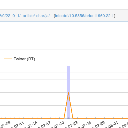
2/0/22_0_1/_article/-char/ja/
(
info:doi/10.5356/orient1960.22.1
)
Twitter (RT)
2022-07-29
2022-08-01
2022-08
-07-08
2
2022-07-11
2022-07-14
2022-07-17
2022-07-20
2022-07-23
2022-07-26