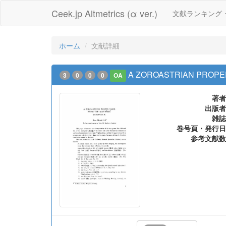
Ceek.jp Altmetrics (α ver.)
文献ランキング
ホーム
文献詳細
A ZOROASTRIAN PROPE
3
0
0
0
OA
著者
出版者
雑誌
巻号頁・発行日
参考文献数