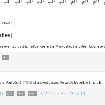
 Scholar
rites)
are even Zoroastrian influences in the Manyoshu, the oldest Japanese 
1
in the Man’yōshū 万葉集 of ancient Japan. He wrote his article in English
覧
)
リツイート・ネットワーク (1)
2
5
0.447