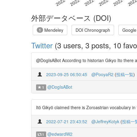
外部データベース (DOI)
Mendeley
DOI Chronograph
Google
1
Twitter
(3 users, 3 posts, 10 favo
@DogIsABot According to historian Gikyo Ito there 
2023-09-25 06:50:45
@PooyaR2
(
投稿一覧
)
@DogIsABot
1
Itō Gikyō claimed there is Zoroastrian vocabulary 
2022-07-21 23:43:52
@JeffreyKotyk
(
投稿一
@edwardW2
1