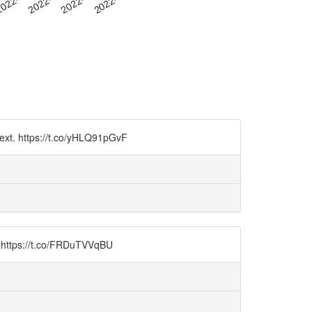
text. https://t.co/yHLQ91pGvF
. https://t.co/FRDuTVVqBU