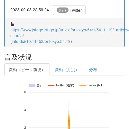
2023-09-03 22:59:24
Twitter
8 + 7
https://www.jstage.jst.go.jp/article/orltokyo/54/1/54_1_19/_article/
char/ja/
(
info:doi/10.11453/orltokyo.54.19
)
言及状況
変動（ピーク前後）
変動（月別）
分布
合計
Twitter (通常)
Twitter (RT)
6
4
2