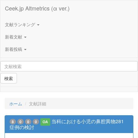
Ceek.jp Altmetrics (α ver.)
文献ランキング
新着文献
新着投稿
検索
ホーム
文献詳細
当科における小児の鼻腔異物281
8
0
0
0
OA
症例の検討