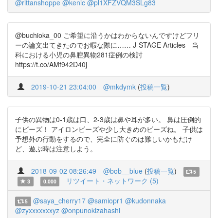
@rittanshoppe
@kenic
@pl1XFZVQM3SLg83
@buchioka_00 ご希望に沿うかはわからないんですけどフリ
ーの論文出てきたのでお暇な際に…… J-STAGE Articles - 当
科における小児の鼻腔異物281症例の検討
https://t.co/AMf942D40j
2019-10-21 23:04:00
@mkdymk
(
投稿一覧
)
子供の異物は0-1歳は口、2-3歳は鼻や耳が多い。 鼻は圧倒的
にビーズ！ アイロンビーズや少し大きめのビーズね。 子供は
予想外の行動をするので、完全に防ぐのは難しいかもだけ
ど、遊ぶ時は注意しよう。
2018-09-02 08:26:49
@bob__blue
(
投稿一覧
)
5
リツイート・ネットワーク (5)
3
0.000
@saya_cherry17
@samiopr1
@kudonnaka
5
@zyxxxxxxxyz
@onpunokizahashi