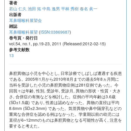
著者
若山 仁久
池田 拓
中島 逸男
平林 秀樹
春名 眞一
出版者
耳鼻咽喉科展望会
雑誌
耳鼻咽喉科展望
(
ISSN:03869687
)
巻号頁・発行日
vol.54, no.1, pp.19-23, 2011 (Released:2012-02-15)
参考文献数
13
鼻腔異物は小児を中心とし, 日常診療でしばしば遭遇する疾患
である。2005年1月から2010年8月までの過去5年8ヵ月間に
当科を受診した小児の鼻腔異物症例は281症例であった。今
回我々は年齢, 性別, 受診年, 受診月, 異物の形状・性質・大き
さ, 合併症の有無などを検討した。症例の平均年齢は3.6歳
(SD±1.5歳) であり, 性差は認めなかった。異物の直径は平均
8.6mm (SD±2.3mm) であった。気管異物や鼻中隔穿孔などの
重篤な合併症を認める例はなかった。学童期以前の幼児には
直径が6~12mmのものは鼻腔異物となる可能性が高く, 注意を
要すると考えた。