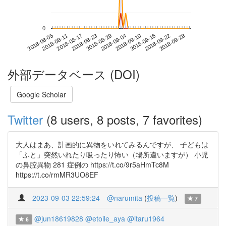
0
2018-09-22
2018-08-05
2018-08-23
2018-09-10
2018-09-28
2018-08-11
2018-08-29
2018-09-16
2018-08-17
2018-09-04
外部データベース (DOI)
Google Scholar
Twitter
(8 users, 8 posts, 7 favorites)
大人はまあ、計画的に異物をいれてみるんですが、 子どもは
「ふと」突然いれたり吸ったり怖い（場所違いますが） 小児
の鼻腔異物 281 症例の https://t.co/9r5aHmTc8M
https://t.co/rmMR3UO8EF
2023-09-03 22:59:24
@narumita
(
投稿一覧
)
7
@jun18619828
@etoile_aya
@itaru1964
6