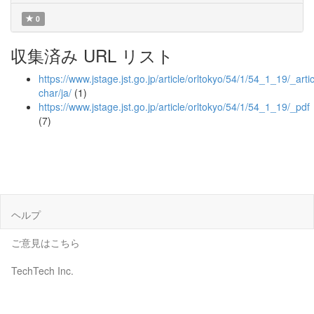
0
収集済み URL リスト
https://www.jstage.jst.go.jp/article/orltokyo/54/1/54_1_19/_artic
char/ja/
(1)
https://www.jstage.jst.go.jp/article/orltokyo/54/1/54_1_19/_pdf
(7)
ヘルプ
ご意見はこちら
TechTech Inc.