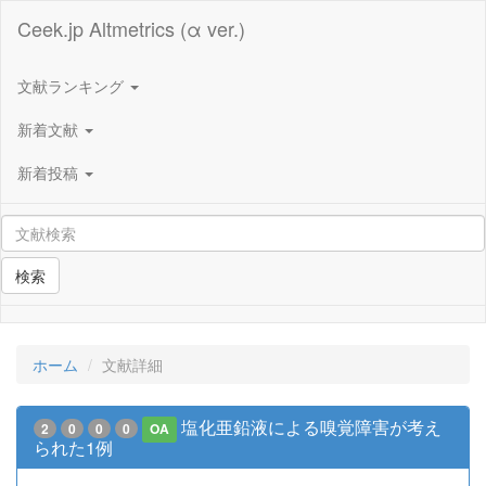
Ceek.jp Altmetrics (α ver.)
文献ランキング
新着文献
新着投稿
検索
ホーム
文献詳細
塩化亜鉛液による嗅覚障害が考え
2
0
0
0
OA
られた1例