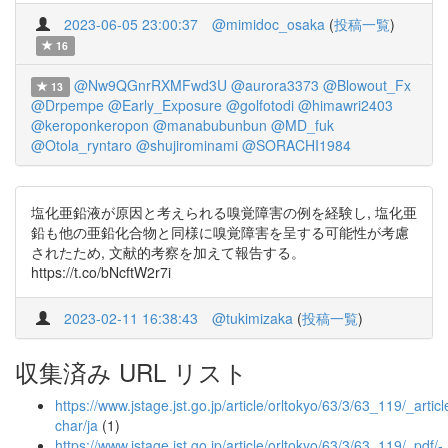
2023-06-05 23:00:37
@mimidoc_osaka
(
投稿一覧
)
16
@Nw9QGnrRXMFwd3U
@aurora3373
@Blowout_Fx
13
@Drpempe
@Early_Exposure
@golfotodi
@himawri2403
@keroponkeropon
@manabubunbun
@MD_fuk
@Otola_ryntaro
@shujirominami
@SORACHI1984
塩化亜鉛液が原因と考えられる嗅覚障害の例を経験し, 塩化亜
鉛も他の亜鉛化合物と同様に嗅覚障害を呈する可能性が考慮
されたため, 文献的考察を加えて報告する。
https://t.co/bNcftW2r7i
2023-02-11 16:38:43
@tukimizaka
(
投稿一覧
)
収集済み URL リスト
https://www.jstage.jst.go.jp/article/orltokyo/63/3/63_119/_articl
char/ja
(1)
https://www.jstage.jst.go.jp/article/orltokyo/63/3/63_119/_pdf/-