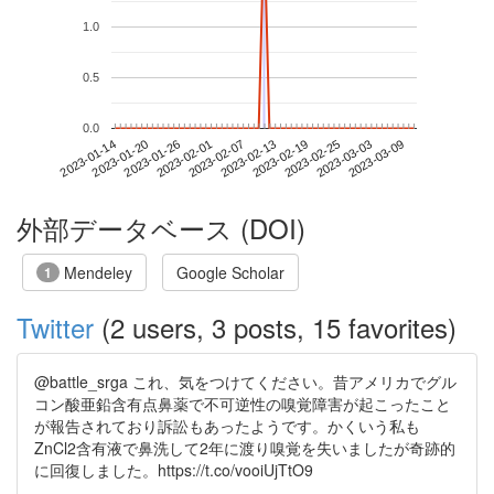
1.0
0.5
0.0
2023-03-03
2023-01-14
2023-02-01
2023-02-19
2023-03-09
2023-01-20
2023-02-07
2023-02-25
2023-01-26
2023-02-13
外部データベース (DOI)
Mendeley
Google Scholar
1
Twitter
(2 users, 3 posts, 15 favorites)
@battle_srga これ、気をつけてください。昔アメリカでグル
コン酸亜鉛含有点鼻薬で不可逆性の嗅覚障害が起こったこと
が報告されており訴訟もあったようです。かくいう私も
ZnCl2含有液で鼻洗して2年に渡り嗅覚を失いましたが奇跡的
に回復しました。https://t.co/vooiUjTtO9