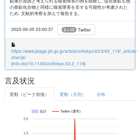
鉛液が原因と考えられる嗅覚障害の例を経験し, 塩化亜鉛も他
の亜鉛化合物と同様に嗅覚障害を呈する可能性が考慮された
ため, 文献的考察を加えて報告する。
2023-06-05 23:00:37
Twitter
2 + 15
https://www.jstage.jst.go.jp/article/orltokyo/63/3/63_119/_article/-
char/ja/
(
info:doi/10.11453/orltokyo.63.3_119
)
言及状況
変動（ピーク前後）
変動（月別）
分布
合計
Twitter (通常)
2.0
1.5