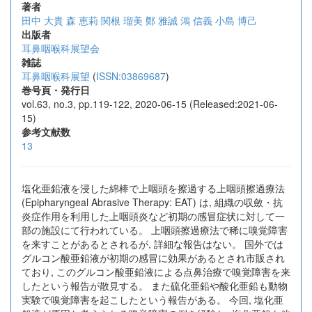
著者
田中 大貴
森 恵莉
関根 瑠美
鄭 雅誠
鴻 信義
小島 博己
出版者
耳鼻咽喉科展望会
雑誌
耳鼻咽喉科展望
(
ISSN:03869687
)
巻号頁・発行日
vol.63, no.3, pp.119-122, 2020-06-15 (Released:2021-06-
15)
参考文献数
13
塩化亜鉛液を浸した綿棒で上咽頭を擦過する上咽頭擦過療法
(Epipharyngeal Abrasive Therapy: EAT) は, 組織の収斂・抗
炎症作用を利用した上咽頭炎など初期の感冒症状に対して一
部の施設にて行われている。 上咽頭擦過療法で稀に嗅覚障害
を来すことがあるとされるが, 詳細な報告はない。 国外では
グルコン酸亜鉛液が初期の感冒に効果があるとされ市販され
ており, このグルコン酸亜鉛液による点鼻治療で嗅覚障害を来
したという報告が散見する。 また硫化亜鉛や酸化亜鉛も動物
実験で嗅覚障害を起こしたという報告がある。 今回, 塩化亜