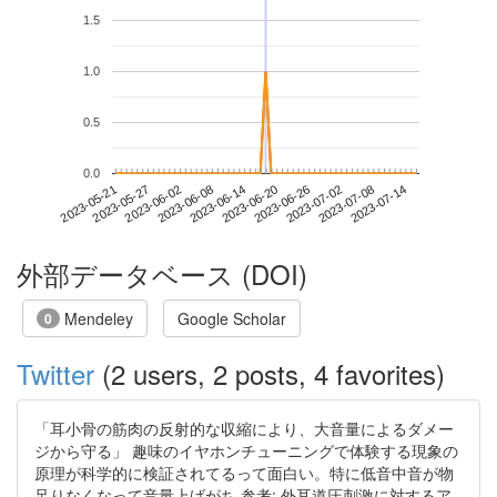
1.5
1.0
0.5
0.0
2023-07-08
2023-05-21
2023-06-08
2023-06-26
2023-07-14
2023-05-27
2023-06-14
2023-07-02
2023-06-02
2023-06-20
外部データベース (DOI)
Mendeley
Google Scholar
0
Twitter
(2 users, 2 posts, 4 favorites)
「耳小骨の筋肉の反射的な収縮により、大音量によるダメー
ジから守る」 趣味のイヤホンチューニングで体験する現象の
原理が科学的に検証されてるって面白い。特に低音中音が物
足りなくなって音量上げがち 参考: 外耳道圧刺激に対するア