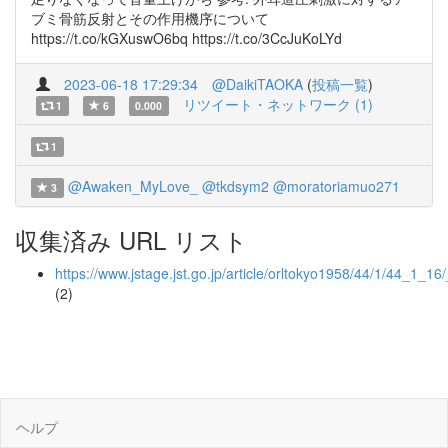
ブミ骨筋反射とその作用機序について
https://t.co/kGXuswO6bq https://t.co/3CcJuKoLYd
2023-06-18 17:29:34
@DaikiTAOKA
(
投稿一覧
)
リツイート・ネットワーク (1)
1
6
0.000
1
@Awaken_MyLove_
@tkdsym2
@moratoriamuo271
3
収集済み URL リスト
https://www.jstage.jst.go.jp/article/orltokyo1958/44/1/44_1_16
(2)
ヘルプ