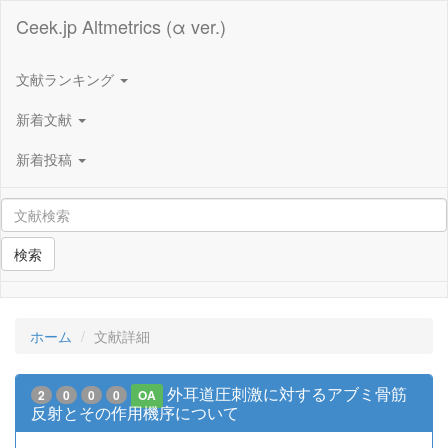
Ceek.jp Altmetrics (α ver.)
文献ランキング
新着文献
新着投稿
検索
ホーム
文献詳細
外耳道圧刺激に対するアブミ骨筋
2
0
0
0
OA
反射とその作用機序について