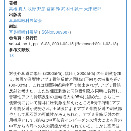
著者
高雄 真人
牧野 邦彦
斎藤 幹
武木田 誠一
天津 睦郎
出版者
耳鼻咽喉科展望会
雑誌
耳鼻咽喉科展望
(
ISSN:03869687
)
巻号頁・発行日
vol.44, no.1, pp.16-23, 2001-02-15 (Released:2011-03-18)
参考文献数
18
対側外耳道に陽圧 (200daPa), 陰圧 (-200daPa) の圧刺激を加
え, 検耳で音響性アブミ骨筋反射と同様の下向きの波形を得た
(30~33%) 。これは顔面神経麻痺耳で検出されず, アブミ骨筋
反射と考えた。また対側圧刺激と同側音刺激を同時に負荷し,
音響性アブミ骨筋反射の振幅増大を95%に認めた。さらに一
側聾例において聾耳に圧刺激を加えたところ9例中2例にアブ
ミ骨筋反射が誘発され, 圧刺激によるアブミ骨筋反射の刺激部
位として耳石器の可能性が考えられた。アブミ骨筋反射の作
用機序として, 従来は中耳伝音インピーダンス増大による音の
中耳から内耳への入力調節が考えられている。しかし高周波