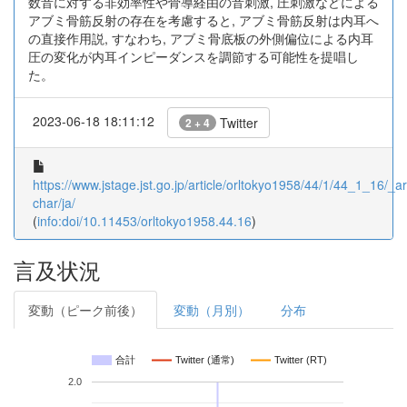
数音に対する非効率性や骨導経由の音刺激, 圧刺激などによる
アブミ骨筋反射の存在を考慮すると, アブミ骨筋反射は内耳へ
の直接作用説, すなわち, アブミ骨底板の外側偏位による内耳
圧の変化が内耳インピーダンスを調節する可能性を提唱し
た。
2023-06-18 18:11:12
Twitter
2 + 4
https://www.jstage.jst.go.jp/article/orltokyo1958/44/1/44_1_16/_art
char/ja/
(
info:doi/10.11453/orltokyo1958.44.16
)
言及状況
変動（ピーク前後）
変動（月別）
分布
合計
Twitter (通常)
Twitter (RT)
2.0