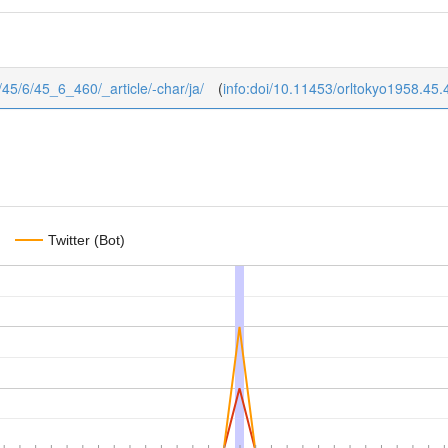
8/45/6/45_6_460/_article/-char/ja/
(
info:doi/10.11453/orltokyo1958.45.
Twitter (Bot)