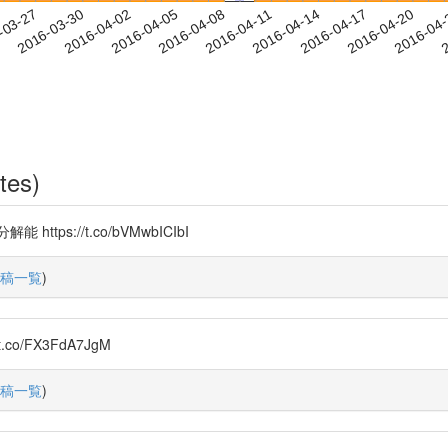
2016-04-17
2016-04-20
2016-04
-03-27
2
2016-03-30
2016-04-02
2016-04-05
2016-04-08
2016-04-11
2016-04-14
tes)
s://t.co/bVMwbICIbI
稿一覧
)
o/FX3FdA7JgM
稿一覧
)