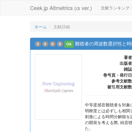
Ceek.jp Altmetrics (α ver.)
文献ランキング
ホーム
文献詳細
難聴者の周波数選択性と時
3
0
0
0
OA
著者
出版者
雑誌
巻号頁・発行日
参考文献数
被引用文献数
中等度感音難聴者を対象に
明瞭度とは必ずしも相関
刺激による時間分解能を
の開発を考える際, 純
た。