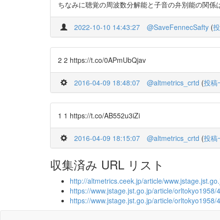
ちなみに聴覚の周波数分解能と子音の弁別能の関係はこの論文に詳し
2022-10-10 14:43:27
@SaveFennecSafty
(
投
2 2 https://t.co/0APmUbQjav
2016-04-09 18:48:07
@altmetrics_crtd
(
投稿
1 1 https://t.co/AB552u3iZi
2016-04-09 18:15:07
@altmetrics_crtd
(
投稿
収集済み URL リスト
http://altmetrics.ceek.jp/article/www.jstage.jst.g
https://www.jstage.jst.go.jp/article/orltokyo1958/
https://www.jstage.jst.go.jp/article/orltokyo195