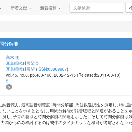
新着文献
新着投稿
間分解能
高木 明
耳鼻咽喉科展望会
耳鼻咽喉科展望
(
ISSN:03869687
)
vol.45, no.6, pp.460-468, 2002-12-15 (Released:2011-03-18)
5
5
純音聴力, 最高語音明瞭度, 時間分解能, 周波数選択性を測定し, 特
しないことを示すとともに, 時間分解能が語音聴取と関連があることを示
計測し, 子音の聴取と時間分解能の関連を示した。そして時間分解能は
音聴力図からのみ検討するのは蝸牛のダイナミックな機能が考慮されないた