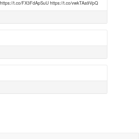
FdApSuU https://t.co/vwkTAa9VpQ