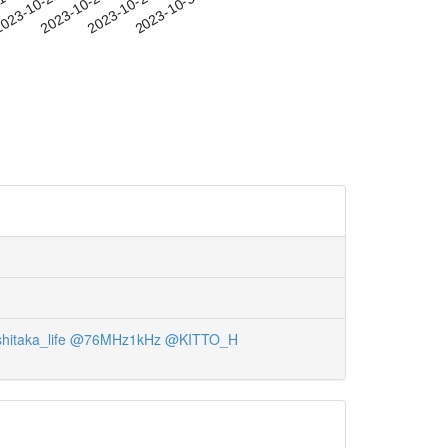
-18
023-10-21
2023-10-24
2023-10-27
2023-10-30
hitaka_life
@76MHz1kHz
@KITTO_H