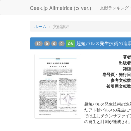
Ceek.jp Altmetrics (α ver.)
文献ランキング
ホーム
文献詳細
超短パルス発生技術の進
10
0
0
0
OA
著者
出版者
雑誌
巻号頁・発行日
参考文献数
被引用文献数
超短パルス発生技術の進
たアト秒パルスの発生に
では主にチタンサファイ
の発生と計測が達成され,10