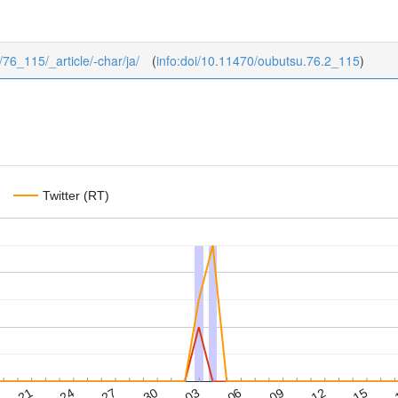
/76_115/_article/-char/ja/
(
info:doi/10.11470/oubutsu.76.2_115
)
Twitter (RT)