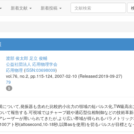
新着文献
新着投稿
展
渡部 俊太郎
足立 俊輔
公益社団法人 応用物理学会
応用物理
(
ISSN:03698009
)
vol.76, no.2, pp.115-124, 2007-02-10 (Released:2019-09-27)
79
5
展について,発振器も含めた比較的小出力の領域の短パルス化,TW級高
ついて報告する.可視域ではチャープ鏡や適応型位相制御などの技術革新
アレーザーが用いられてきたが,より広い帯域が得られるパラメトリック
0アト秒(attosecond,10-18秒,以降asを使用)を切るパルスが目標とな