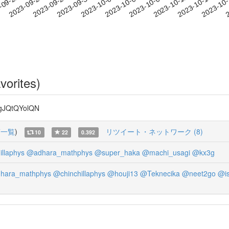
2023-10-12
2023-10-15
2023-10
-09-21
2
2023-09-24
2023-09-27
2023-09-30
2023-10-03
2023-10-06
2023-10-09
vorites)
QtQYolQN
稿一覧
)
リツイート・ネットワーク (8)
10
22
0.392
llaphys
@adhara_mathphys
@super_haka
@machi_usagi
@kx3g
hara_mathphys
@chinchillaphys
@houji13
@Teknecika
@neet2go
@is