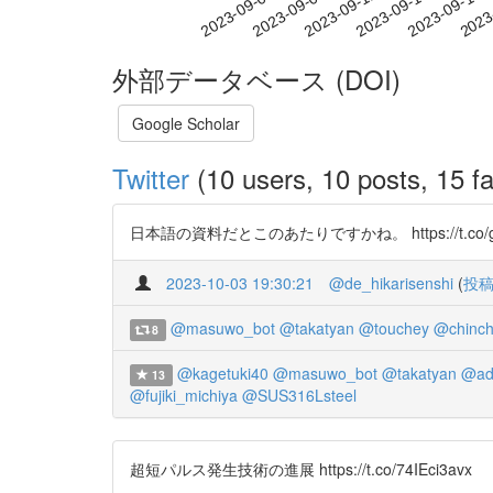
2023-09-12
2023-09-15
2023-09-18
2023
2023-09-06
2023-09-09
外部データベース (DOI)
Google Scholar
Twitter
(10 users, 10 posts, 15 fa
日本語の資料だとこのあたりですかね。 https://t.co/gJ
2023-10-03 19:30:21
@de_hikarisenshi
(
投
@masuwo_bot
@takatyan
@touchey
@chinchi
8
@kagetuki40
@masuwo_bot
@takatyan
@ad
13
@fujiki_michiya
@SUS316Lsteel
超短パルス発生技術の進展 https://t.co/74IEci3avx