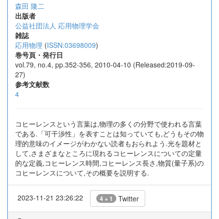
森田 隆二
出版者
公益社団法人 応用物理学会
雑誌
応用物理
(
ISSN:03698009
)
巻号頁・発行日
vol.79, no.4, pp.352-356, 2010-04-10 (Released:2019-09-
27)
参考文献数
4
コヒーレンスという言葉は,物理の多くの分野で使われる言葉
である.「可干渉性」を表すことは知っていても,どうもその物
理的意味のイメージがわかない読者もおられよう.光を題材と
して,さまざまなところに現れるコヒーレンスについての定量
的な定義,コヒーレンス時間,コヒーレンス長さ,物質(量子系)の
コヒーレンスについて,その概要を説明する.
2023-11-21 23:26:22
Twitter
4 + 1