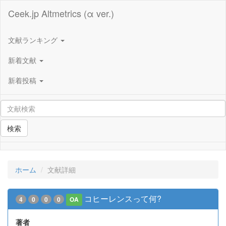
Ceek.jp Altmetrics (α ver.)
文献ランキング
新着文献
新着投稿
検索
ホーム
文献詳細
コヒーレンスって何?
4
0
0
0
OA
著者