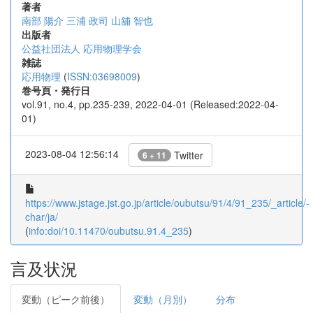
著者
南部 陽介
三浦 政司
山舖 智也
出版者
公益社団法人 応用物理学会
雑誌
応用物理
(
ISSN:03698009
)
巻号頁・発行日
vol.91, no.4, pp.235-239, 2022-04-01 (Released:2022-04-
01)
2023-08-04 12:56:14
Twitter
6 + 11
https://www.jstage.jst.go.jp/article/oubutsu/91/4/91_235/_article/-
char/ja/
(
info:doi/10.11470/oubutsu.91.4_235
)
言及状況
変動（ピーク前後）
変動（月別）
分布