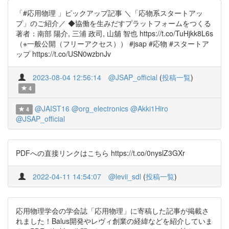
「#応用物理 」ピックアップ記事 ＼「応物系スタートアッ
プ」のご紹介／ ◆協働を生みだすプラットフォームをつくる
著者：南部 陽介, 三浦 政司, 山舖 智也 https://t.co/TuHjkk8L6s
（※一般公開（フリーアクセス）） #jsap #応物 #スタートア
ップ https://t.co/USN0wzbnJv
2023-08-04 12:56:14
@JSAP_official
(
投稿一覧
)
4
@JAIST16
@org_electronics
@Akki1Hiro
4
@JSAP_official
PDFへの直接リンクはこちら https://t.co/0nyslZ3GXr
2022-04-11 14:54:07
@levii_sdl
(
投稿一覧
)
応用物理学会の学会誌「応用物理」に寄稿した記事が掲載さ
れました！Balus開発やレヴィ創業の経緯などを紹介していま