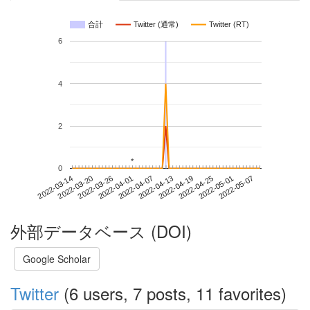
合計
Twitter (通常)
Twitter (RT)
6
4
2
*
*
0
2022-05-01
2022-03-14
2022-04-01
2022-04-19
2022-05-07
2022-03-20
2022-04-07
2022-04-25
2022-03-26
2022-04-13
外部データベース (DOI)
Google Scholar
Twitter
(6 users, 7 posts, 11 favorites)