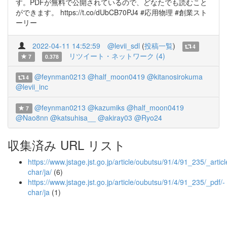
す。PDFが無料で公開されているので、どなたでも読むこと
ができます。 https://t.co/dUbCB70PJ4 #応用物理 #創業スト
ーリー
2022-04-11 14:52:59
@levii_sdl
(
投稿一覧
)
4
リツイート・ネットワーク (4)
7
0.378
@feynman0213
@half_moon0419
@kitanosirokuma
4
@levii_inc
@feynman0213
@kazumiks
@half_moon0419
7
@Nao8nn
@katsuhisa__
@akiray03
@Ryo24
収集済み URL リスト
https://www.jstage.jst.go.jp/article/oubutsu/91/4/91_235/_articl
char/ja/
(6)
https://www.jstage.jst.go.jp/article/oubutsu/91/4/91_235/_pdf/-
char/ja
(1)