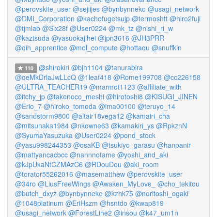
@perovskite_user
@sejiijes
@bynbynneko
@usagi_network
@DMI_Corporation
@kachofugetsujp
@termoshtt
@hiro2fuji
@tjmlab
@Six28f
@User0224
@mk_tz
@nishi_ri_w
@kaztsuda
@yasuokajihei
@jpn3616
@JH3PRR
@qih_apprentice
@mol_compute
@hottaqu
@snuffkin
@shirokiri
@bjh1104
@tanurabira
110
@qeMkDrlaJwLLcQ
@1leaf418
@Rome199708
@cc226158
@ULTRA_TEACHER19
@marmot1123
@affiliate_with
@itchy_jp
@takenoco_meshi
@hirotoshi8
@KISUGI_JINEN
@Erio_7
@hiroko_tomoda
@ima00100
@teruyo_14
@sandstorm9800
@altair18vega12
@kamairi_cha
@mitsunaka1984
@nkowne63
@kamakiri_ys
@RpkznN
@SyumaYasuzuka
@User0224
@pond_stock
@yasu998244353
@osaKB
@tsukiyo_garasu
@hanpanir
@mattyancacbcc
@nannnotame
@yoshi_and_aki
@kJpUkaNtCZMAzC6
@RDouDou
@aki_room
@torator55262016
@masematthew
@perovskite_user
@34ro
@LiusFreeWings
@Awaken_MyLove_
@cho_tekitou
@butch_dxyz
@bynbynneko
@kzhk75
@noritoshi_ogaki
@1048platinum
@EriHszm
@hsntdo
@kwap819
@usagi_network
@ForestLine2
@insou
@k47_um1n