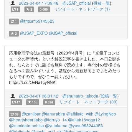
2023-04-04 17:39:48
@JSAP_official
(
投稿一覧
)
リツイート・ネットワーク (1)
1
2
0.000
@tritium59145523
1
@JSAP_EXPO
@JSAP_official
2
応用物理学会誌の最新号（2023年4月号）に「光量子コンピ
ュータの新時代」という解説記事を書きました。本日公開さ
れ、なんとすでに誰でも無料で読めます。専門外の皆様でも
なるべく読みやすいよう、基礎から最新動向までまとめたつ
もりですので、ぜひご一読ください。
https://t.co/OvNaTcyNNK
2023-04-01 08:31:42
@shuntaro_takeda
(
投稿一覧
)
リツイート・ネットワーク (39)
47
156
0.336
@zanjibar
@tanurabira
@affiliate_with
@LyingNeo
39
@heartsheartlabo
@teruyo_14
@altair18vega12
@sumidatomohisa
@yutakama
@yasu998244353
@Mujinado
@yoshi_and_aki
@biasandvariance