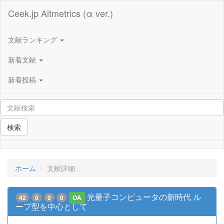
Ceek.jp Altmetrics (α ver.)
文献ランキング
新着文献
新着投稿
検索
ホーム
文献詳細
光量子コンピュータの新時代 ル
42
0
0
0
OA
ープ型を中心として