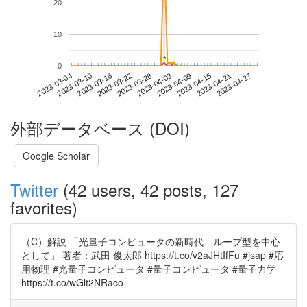
20
10
*
*
0
2023-04-21
2023-03-04
2023-03-22
2023-04-09
2023-04-27
2023-03-10
2023-03-28
2023-04-15
2023-03-16
2023-04-03
外部データベース (DOI)
Google Scholar
Twitter
(42 users, 42 posts, 127
favorites)
（C）解説 「光量子コンピュータの新時代 ループ型を中心
として」 著者：武田 俊太郎 https://t.co/v2aJHtIfFu #jsap #応
用物理 #光量子コンピュータ #量子コンピュータ #量子力学
https://t.co/wGlt2NRaco