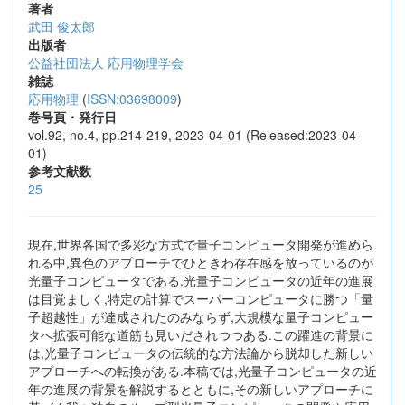
著者
武田 俊太郎
出版者
公益社団法人 応用物理学会
雑誌
応用物理
(
ISSN:03698009
)
巻号頁・発行日
vol.92, no.4, pp.214-219, 2023-04-01 (Released:2023-04-
01)
参考文献数
25
現在,世界各国で多彩な方式で量子コンピュータ開発が進めら
れる中,異色のアプローチでひときわ存在感を放っているのが
光量子コンピュータである.光量子コンピュータの近年の進展
は目覚ましく,特定の計算でスーパーコンピュータに勝つ「量
子超越性」が達成されたのみならず,大規模な量子コンピュー
タへ拡張可能な道筋も見いだされつつある.この躍進の背景に
は,光量子コンピュータの伝統的な方法論から脱却した新しい
アプローチへの転換がある.本稿では,光量子コンピュータの近
年の進展の背景を解説するとともに,その新しいアプローチに