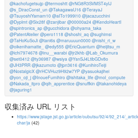
@kachofugetsujp
@termoshtt
@rNG8R3SVMST4yIJ
@s_DiracConst_un
@TakagawaU16
@TerayaJ
@TsuyoshiYamam10
@aITo1999i10
@jacazucchini
@Dyplmt
@Six28f
@zanjibar
@00000a24
@KendoHeartI
@spintronics_ap
@gucchidora
@ohyama_taka
@PatentAtelier
@pero1118
@shoshi_aq
@sughimsi
@TaHoKuSoJi
@tani6s
@maruuuun0000
@nishi_ri_w
@oikenihamatte_
@edy555
@EricQuantum
@heijitsu_m
@ichi7974678
@inu__warabi
@jr2khb
@Lab_Okumura
@set0412
@ty36987
@wsiya
@YsnSJ4LtibGDv8o
@JH3PRR
@jkazumoto
@jpn3616
@KunihiroTeiji
@NostalgicX
@rHCVHuz9H92w7YP
@yasuokajihei
@yon_oji_j
@InoueFumihiro
@ishitaka_life
@mol_compute
@Nakada_itpro
@qih_apprentice
@snuffkin
@takanohideya
@jaguring1
収集済み URL リスト
https://www.jstage.jst.go.jp/article/oubutsu/92/4/92_214/_articl
char/ja
(42)