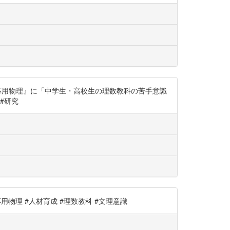
応用物理』に「中学生・高校生の理数教科の苦手意識
 #研究
#応用物理 #人材育成 #理数教科 #文理意識