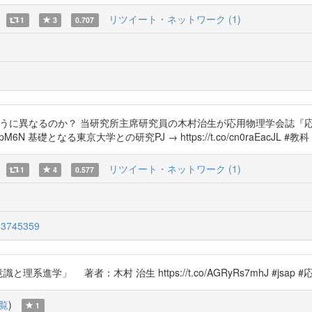
リツイート・ネットワーク (1)
1
3
0.707
ように異なるのか？ 当研究所主席研究員の木村治生が応用物理学会誌『
M6N 基礎となる東京大学との研究PJ → https://t.co/cn0raEacJL #教科
リツイート・ネットワーク (1)
1
4
0.577
3745359
学」 著者：木村 治生 https://t.co/AGRyRs7mhJ #jsap 
覧
)
1