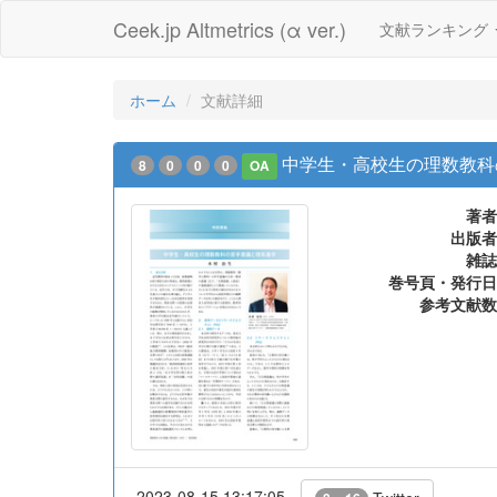
Ceek.jp Altmetrics (α ver.)
文献ランキング
ホーム
文献詳細
中学生・高校生の理数教科
8
0
0
0
OA
著者
出版者
雑誌
巻号頁・発行日
参考文献数
2023-08-15 13:17:05