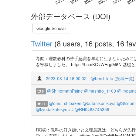
外部データベース (DOI)
Google Scholar
Twitter
(8 users, 16 posts, 16 fav
考察：理数教科の苦手意識を早期に生まないために
を寄稿しました。 https://t.co/KQvWHqpM6N 基礎とな
2023-08-14 16:00:02
@berd_info
(
投稿一覧
)
@ShinomathPaine
@mashiro_1109
@imoame
6
@omu_shibaken
@butanikunikuya
@Shinoma
11
@kyodaikatekyoUD
@RH0463745359
RQ④：教科の好き嫌いと文理意識は，どちらが先
学」を寄稿しました。 https://t.co/KQvWHqpM6N 基