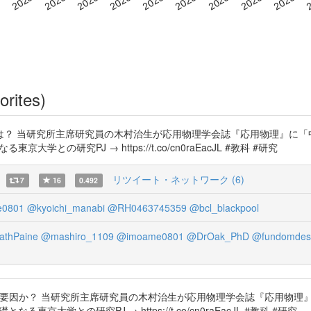
orites)
は？ 当研究所主席研究員の木村治生が応用物理学会誌『応用物理』に「
る東京大学との研究PJ → https://t.co/cn0raEacJL #教科 #研究
リツイート・ネットワーク (6)
7
16
0.492
0801
@kyoichi_manabi
@RH0463745359
@bcl_blackpool
thPaine
@mashiro_1109
@imoame0801
@DrOak_PhD
@fundomdes
行要因か？ 当研究所主席研究員の木村治生が応用物理学会誌『応用物理
礎となる東京大学との研究PJ → https://t.co/cn0raEacJL #教科 #研究