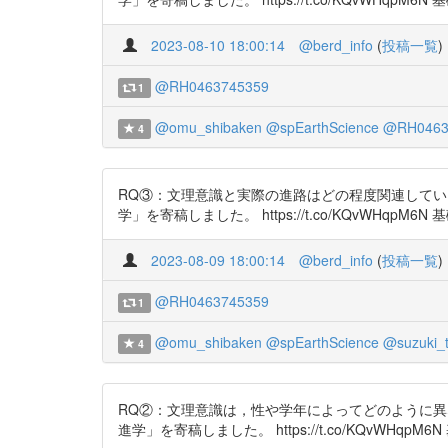
2023-08-10 18:00:14
@berd_info
(
投稿一覧
)
@RH0463745359
1
@omu_shibaken
@spEarthScience
@RH0463
4
RQ③：文理意識と実際の進路はどの程度関連して
学」を寄稿しました。 https://t.co/KQvWHqpM6N 基
2023-08-09 18:00:14
@berd_info
(
投稿一覧
)
@RH0463745359
1
@omu_shibaken
@spEarthScience
@suzuki_
4
RQ②：文理意識は，性や学年によってどのように
進学」を寄稿しました。 https://t.co/KQvWHqpM6N 