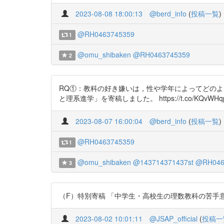
2023-08-08 18:00:13
@berd_info
(
投稿一覧
)
@RH0463745359
1
@omu_shibaken
@RH0463745359
2
RQ①：教科の好き嫌いは，性や学年によってどの
と理系進学」を寄稿しました。 https://t.co/KQvWHqp
2023-08-07 16:00:04
@berd_info
(
投稿一覧
)
@RH0463745359
1
@omu_shibaken
@143714371437st
@RH046
3
（F）特別寄稿 「中学生・高校生の理数教科の苦手意識と理系進
2023-08-02 10:01:11
@JSAP_official
(
投稿一