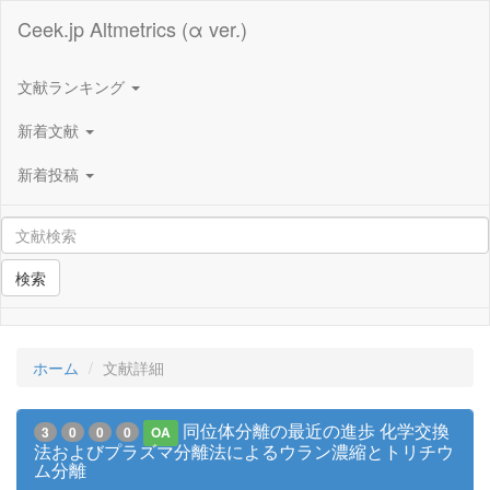
Ceek.jp Altmetrics (α ver.)
文献ランキング
新着文献
新着投稿
検索
ホーム
文献詳細
同位体分離の最近の進歩 化学交換
3
0
0
0
OA
法およびプラズマ分離法によるウラン濃縮とトリチウ
ム分離