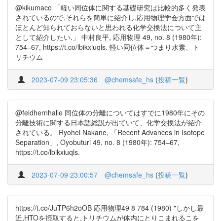
@kikumaco 「軽い同位体に関する基礎研究は比較的多く発表
されているので,それらを簡単に紹介し,応用物理学会方面では
ほとんど知られておらないと思われる化学交換法について主
として紹介したい.」 中村良平, 応用物理 49, no. 8 (1980年):
754–67, https://t.co/lbikxiuqls. 軽い同位体＝つまり水素、ト
リチウム
2023-07-09 23:05:36
@chemsafe_hs
(
投稿一覧
)
@feldhernhalle 同位体の分離についてはすでに1980年にその
分離技術に関する日本語総説が出ていて、化学交換法が紹介
されている。 Ryohei Nakane, 「Recent Advances in Isotope
Separation」, Oyobuturi 49, no. 8 (1980年): 754–67,
https://t.co/lbikxiuqls.
2023-07-09 23:00:57
@chemsafe_hs
(
投稿一覧
)
https://t.co/JuTP6h2oOB 応用物理49 8 784 (1980) "しかし最
近,HTOを摂取すると,トリチウムが体内にとりこまれるこを