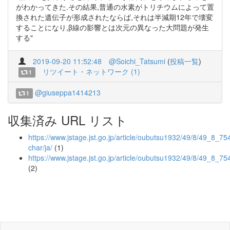
がわかってきた.その結果,普通の水素がトリチウムによって置
換された遺伝子が形成されたならば,それは半減期12年で壊変
することになり,β線の影響とは次元の異なった大問題が発生
する"
2019-09-20 11:52:48
@Soichi_Tatsumi
(
投稿一覧
)
リツイート・ネットワーク (1)
1
@giuseppa1414213
1
収集済み URL リスト
https://www.jstage.jst.go.jp/article/oubutsu1932/49/8/49_8_754/
char/ja/
(1)
https://www.jstage.jst.go.jp/article/oubutsu1932/49/8/49_8_75
(2)