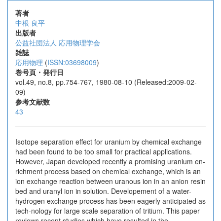
著者
中根 良平
出版者
公益社団法人 応用物理学会
雑誌
応用物理
(
ISSN:03698009
)
巻号頁・発行日
vol.49, no.8, pp.754-767, 1980-08-10 (Released:2009-02-
09)
参考文献数
43
Isotope separation effect for uranium by chemical exchange
had been found to be too small for practical applications.
However, Japan developed recently a promising uranium en-
richment process based on chemical exchange, which is an
ion exchange reaction between uranous ion in an anion resin
bed and uranyl ion in solution. Developement of a water-
hydrogen exchange process has been eagerly anticipated as
tech-nology for large scale separation of tritium. This paper
reviews recent studies which have resulted in the