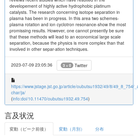
developement of highly active hydrophobic platinum
catalysts. The research concerning isotope separation in
plasma has been in progress. In this area two schemes-
plasma rotation and ion cyclotron resonance-show the most
promissing results. However, one cannot presently be sure
that these methods will lead to an economical large scale
separation, because the physics is more complex than that
involved in other separ-ation techniques.
2023-07-09 23:05:36
Twitter
3 + 0
https://www.jstage.jst.go.jp/article/oubutsu1932/49/8/49_8_754/_ar
char/ja/
(
info:doi/10.11470/oubutsu1932.49.754
)
言及状況
変動（ピーク前後）
変動（月別）
分布